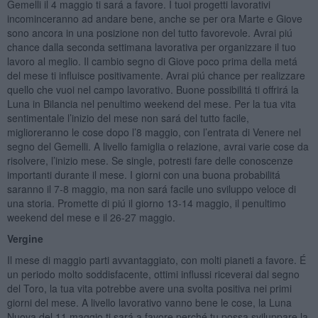
Gemelli il 4 maggio ti sará a favore. I tuoi progetti lavorativi
incominceranno ad andare bene, anche se per ora Marte e Giove
sono ancora in una posizione non del tutto favorevole. Avrai piú
chance dalla seconda settimana lavorativa per organizzare il tuo
lavoro al meglio. Il cambio segno di Giove poco prima della metá
del mese ti influisce positivamente. Avrai piú chance per realizzare
quello che vuoi nel campo lavorativo. Buone possibilitá ti offrirá la
Luna in Bilancia nel penultimo weekend del mese. Per la tua vita
sentimentale l’inizio del mese non sará del tutto facile,
miglioreranno le cose dopo l’8 maggio, con l’entrata di Venere nel
segno del Gemelli. A livello famiglia o relazione, avrai varie cose da
risolvere, l’inizio mese. Se single, potresti fare delle conoscenze
importanti durante il mese. I giorni con una buona probabilitá
saranno il 7-8 maggio, ma non sará facile uno sviluppo veloce di
una storia. Promette di piú il giorno 13-14 maggio, il penultimo
weekend del mese e il 26-27 maggio.
Vergine
Il mese di maggio parti avvantaggiato, con molti pianeti a favore. É
un periodo molto soddisfacente, ottimi influssi riceverai dal segno
del Toro, la tua vita potrebbe avere una svolta positiva nei primi
giorni del mese. A livello lavorativo vanno bene le cose, la Luna
Nuova del 11 maggio ti sará a favore perché tu possa sviluppare la