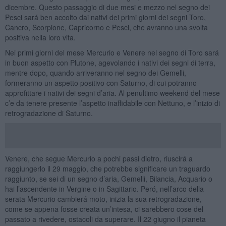
dicembre. Questo passaggio di due mesi e mezzo nel segno dei
Pesci sará ben accolto dai nativi dei primi giorni dei segni Toro,
Cancro, Scorpione, Capricorno e Pesci, che avranno una svolta
positiva nella loro vita.
Nei primi giorni del mese Mercurio e Venere nel segno di Toro sará
in buon aspetto con Plutone, agevolando i nativi dei segni di terra,
mentre dopo, quando arriveranno nel segno dei Gemelli,
formeranno un aspetto positivo con Saturno, di cui potranno
approfittare i nativi dei segni d’aria. Al penultimo weekend del mese
c’e da tenere presente l’aspetto inaffidabile con Nettuno, e l’inizio di
retrogradazione di Saturno.
Venere, che segue Mercurio a pochi passi dietro, riuscirá a
raggiungerlo il 29 maggio, che potrebbe significare un traguardo
raggiunto, se sei di un segno d’aria, Gemelli, Bilancia, Acquario o
hai l’ascendente in Vergine o in Sagittario. Peró, nell’arco della
serata Mercurio cambierá moto, inizia la sua retrogradazione,
come se appena fosse creata un’intesa, ci sarebbero cose del
passato a rivedere, ostacoli da superare. Il 22 giugno il pianeta