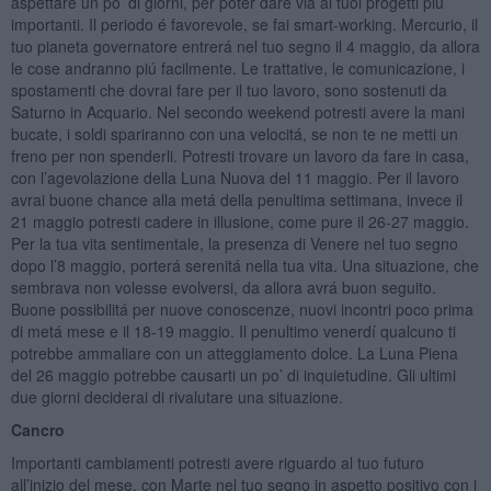
aspettare un po’ di giorni, per poter dare via ai tuoi progetti piú
importanti. Il periodo é favorevole, se fai smart-working. Mercurio, il
tuo pianeta governatore entrerá nel tuo segno il 4 maggio, da allora
le cose andranno piú facilmente. Le trattative, le comunicazione, i
spostamenti che dovrai fare per il tuo lavoro, sono sostenuti da
Saturno in Acquario. Nel secondo weekend potresti avere la mani
bucate, i soldi spariranno con una velocitá, se non te ne metti un
freno per non spenderli. Potresti trovare un lavoro da fare in casa,
con l’agevolazione della Luna Nuova del 11 maggio. Per il lavoro
avrai buone chance alla metá della penultima settimana, invece il
21 maggio potresti cadere in illusione, come pure il 26-27 maggio.
Per la tua vita sentimentale, la presenza di Venere nel tuo segno
dopo l’8 maggio, porterá serenitá nella tua vita. Una situazione, che
sembrava non volesse evolversi, da allora avrá buon seguito.
Buone possibilitá per nuove conoscenze, nuovi incontri poco prima
di metá mese e il 18-19 maggio. Il penultimo venerdí qualcuno ti
potrebbe ammaliare con un atteggiamento dolce. La Luna Piena
del 26 maggio potrebbe causarti un po’ di inquietudine. Gli ultimi
due giorni deciderai di rivalutare una situazione.
Cancro
Importanti cambiamenti potresti avere riguardo al tuo futuro
all’inizio del mese, con Marte nel tuo segno in aspetto positivo con i