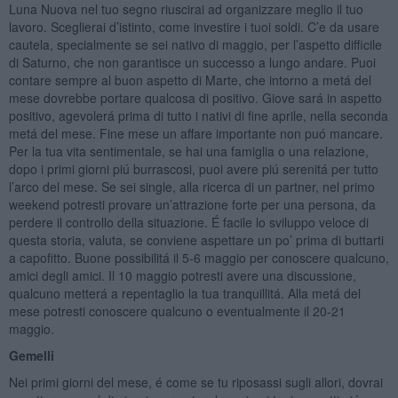
Luna Nuova nel tuo segno riuscirai ad organizzare meglio il tuo
lavoro. Sceglierai d’istinto, come investire i tuoi soldi. C’e da usare
cautela, specialmente se sei nativo di maggio, per l’aspetto difficile
di Saturno, che non garantisce un successo a lungo andare. Puoi
contare sempre al buon aspetto di Marte, che intorno a metá del
mese dovrebbe portare qualcosa di positivo. Giove sará in aspetto
positivo, agevolerá prima di tutto i nativi di fine aprile, nella seconda
metá del mese. Fine mese un affare importante non puó mancare.
Per la tua vita sentimentale, se hai una famiglia o una relazione,
dopo i primi giorni piú burrascosi, puoi avere piú serenitá per tutto
l’arco del mese. Se sei single, alla ricerca di un partner, nel primo
weekend potresti provare un’attrazione forte per una persona, da
perdere il controllo della situazione. É facile lo sviluppo veloce di
questa storia, valuta, se conviene aspettare un po’ prima di buttarti
a capofitto. Buone possibilitá il 5-6 maggio per conoscere qualcuno,
amici degli amici. Il 10 maggio potresti avere una discussione,
qualcuno metterá a repentaglio la tua tranquillitá. Alla metá del
mese potresti conoscere qualcuno o eventualmente il 20-21
maggio.
Gemelli
Nei primi giorni del mese, é come se tu riposassi sugli allori, dovrai