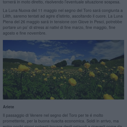
tornerá in moto diretto, risolvendo l’eventuale situazione sospesa.
La Luna Nuova del 11 maggio nel segno del Toro sará congiunta a
Lilith, saremo tentati ad agire d’istinto, ascoltando il cuore. La Luna
Piena del 26 maggio sará in tensione con Giove in Pesci, potrebbe
portare un po’ di stress ai nativi di fine marzo, fine maggio, fine
agosto e fine novembre.
Ariete
Il passaggio di Venere nel segno del Toro per te é molto
promettente, per la buona riuscita economica. Soldi in arrivo, ma
entro pochi giorni potresti trovare degli ostacoli a riceverli come da