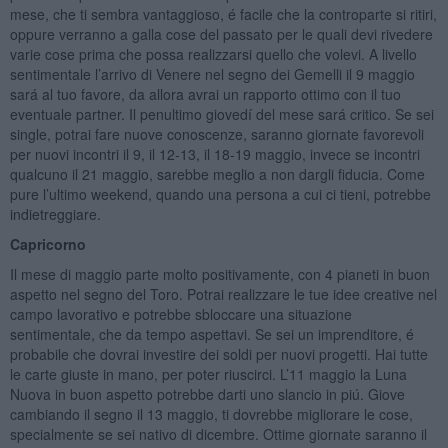
mese, che ti sembra vantaggioso, é facile che la controparte si ritiri,
oppure verranno a galla cose del passato per le quali devi rivedere
varie cose prima che possa realizzarsi quello che volevi. A livello
sentimentale l’arrivo di Venere nel segno dei Gemelli il 9 maggio
sará al tuo favore, da allora avrai un rapporto ottimo con il tuo
eventuale partner. Il penultimo giovedí del mese sará critico. Se sei
single, potrai fare nuove conoscenze, saranno giornate favorevoli
per nuovi incontri il 9, il 12-13, il 18-19 maggio, invece se incontri
qualcuno il 21 maggio, sarebbe meglio a non dargli fiducia. Come
pure l’ultimo weekend, quando una persona a cui ci tieni, potrebbe
indietreggiare.
Capricorno
Il mese di maggio parte molto positivamente, con 4 pianeti in buon
aspetto nel segno del Toro. Potrai realizzare le tue idee creative nel
campo lavorativo e potrebbe sbloccare una situazione
sentimentale, che da tempo aspettavi. Se sei un imprenditore, é
probabile che dovrai investire dei soldi per nuovi progetti. Hai tutte
le carte giuste in mano, per poter riuscirci. L’11 maggio la Luna
Nuova in buon aspetto potrebbe darti uno slancio in piú. Giove
cambiando il segno il 13 maggio, ti dovrebbe migliorare le cose,
specialmente se sei nativo di dicembre. Ottime giornate saranno il