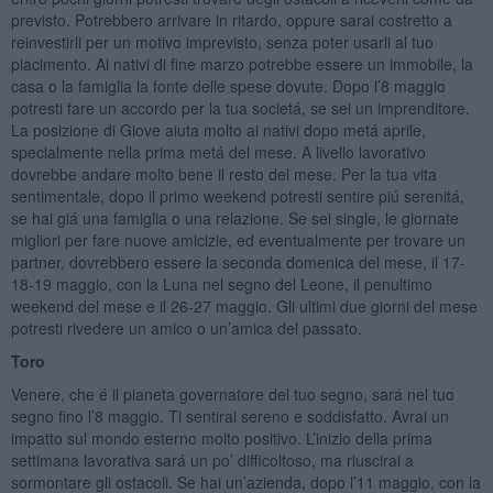
previsto. Potrebbero arrivare in ritardo, oppure sarai costretto a
reinvestirli per un motivo imprevisto, senza poter usarli al tuo
piacimento. Ai nativi di fine marzo potrebbe essere un immobile, la
casa o la famiglia la fonte delle spese dovute. Dopo l’8 maggio
potresti fare un accordo per la tua societá, se sei un imprenditore.
La posizione di Giove aiuta molto ai nativi dopo metá aprile,
specialmente nella prima metá del mese. A livello lavorativo
dovrebbe andare molto bene il resto del mese. Per la tua vita
sentimentale, dopo il primo weekend potresti sentire piú serenitá,
se hai giá una famiglia o una relazione. Se sei single, le giornate
migliori per fare nuove amicizie, ed eventualmente per trovare un
partner, dovrebbero essere la seconda domenica del mese, il 17-
18-19 maggio, con la Luna nel segno del Leone, il penultimo
weekend del mese e il 26-27 maggio. Gli ultimi due giorni del mese
potresti rivedere un amico o un’amica del passato.
Toro
Venere, che é il pianeta governatore del tuo segno, sará nel tuo
segno fino l’8 maggio. Ti sentirai sereno e soddisfatto. Avrai un
impatto sul mondo esterno molto positivo. L’inizio della prima
settimana lavorativa sará un po’ difficoltoso, ma riuscirai a
sormontare gli ostacoli. Se hai un’azienda, dopo l’11 maggio, con la