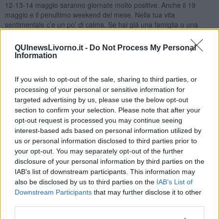
12-13-14 maggio saranno giornate molto positive. Anche il 19
maggio e il penultimo weekend del mese. Nella tua vita
sentimentale c’e un po’ di calma. Se hai giá una famiglia o una
relazione, va tutto bene, a parte del penultimo sabato, quando
potrá essere una piccola discussione per un frainteso. Se sei
QUInewsLivorno.it -
Do Not Process My Personal
single, e vorresti conoscere una persona per un’eventuale
Information
frequentazione, il mese di maggio ti dará varie possibilitá per farti
avanti, ed eventualmente ad incontrare la persona giusta per il tuo
If you wish to opt-out of the sale, sharing to third parties, or
futuro. Il 3-4 maggio avrai chance per conoscere qualcuno, il 12-13
processing of your personal or sensitive information for
maggio anche. Il 22-23 maggio la Luna sará nel tuo segno,
targeted advertising by us, please use the below opt-out
saranno le giornate migliori in assoluto per nuove conoscenze,
section to confirm your selection. Please note that after your
anche se un po’ di probabilitá l’avrai anche il 26-27 maggio.
opt-out request is processed you may continue seeing
Scorpione
interest-based ads based on personal information utilized by
us or personal information disclosed to third parties prior to
Maggio sará il mese vincente per te da piú punto di vista. Oltre
Nettuno, che é giá da tanto tempo in buon aspetto, da pochi giorni
your opt-out. You may separately opt-out of the further
anche Marte é arrivato in ottimo aspetto e sará per tutto il mese di
disclosure of your personal information by third parties on the
maggio. Perfino Giove cambiando il segno il 13 maggio, ti dará
IAB’s list of downstream participants. This information may
influssi positivi, specialmente se sei nativo di fine ottobre. A livello
also be disclosed by us to third parties on the
IAB’s List of
lavorativo dovrebbe andare tutto bene, subito all’inizio del mese,
Downstream Participants
that may further disclose it to other
l’8-9 maggio supererá ogni tua aspettativa. Con la Luna Nuova del
third parties.
11 maggio potresti avere qualche nuova conoscenza, che potrebbe