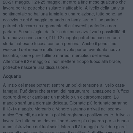
20-21 maggio, il 24-25 maggio, mentre a fine mese qualcuno che
lavora per te potrebbe risultare inaffidabile. A livello della tua vita
sentimentale se hai una famiglia o una relazione, tutto bene, ad
eccezione del 8 maggio, quando un famigliare o il tuo partner
potrebbe toccare un argomento di cui avresti preferito a non
parlare. Se sei single, dall’inizio del mese avrai varie possibilitá di
fare nuove conoscenze, l’11-12 maggio potrebbe nascere una
storia inattesa e focosa con una persona. Anche il penultimo
weekend del mese é molto favorevole per un eventuale nuovo
incontro, come pure l’ultimo martedí-mercoledí del mese.
Attenzione il 29 maggio di non mettere troppo fuoco alla brace,
potrebbe nascere una discussione.
Acquario
All’inzio del mese potresti sentire un po’ di tensione a livello casa-
famiglia. Puó darsi che si tratti del ristrutturare l’abitazione o l’ufficio
oppure di voler cambiare un mobile o un elettrodomestico. L’8
maggio sará una giornata delicata. Giornate piú fortunate saranno
il 13-14 maggio, Mercurio e Venere saranno arrivati nel segno-
amico Gemelli, da allora in poi interagiranno positivamente. A livello
lavorativo tutto bene, dovresti peró avere piú riguardo per la buona
amministrazione dei tuoi soldi, intorno il 21 maggio. Nei due giorni
seguenti puoi aspettare qualcosa di positivo. Nell’ultimo weekend