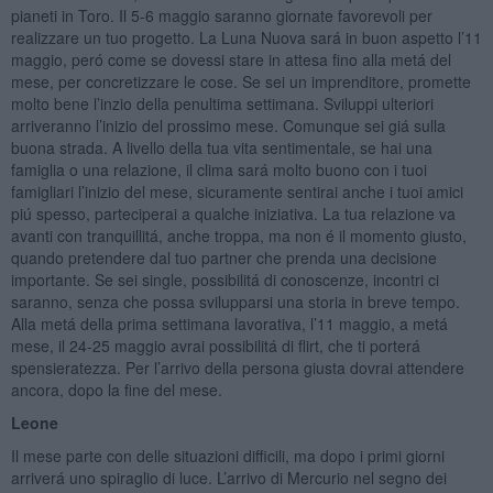
pianeti in Toro. Il 5-6 maggio saranno giornate favorevoli per
realizzare un tuo progetto. La Luna Nuova sará in buon aspetto l’11
maggio, peró come se dovessi stare in attesa fino alla metá del
mese, per concretizzare le cose. Se sei un imprenditore, promette
molto bene l’inzio della penultima settimana. Sviluppi ulteriori
arriveranno l’inizio del prossimo mese. Comunque sei giá sulla
buona strada. A livello della tua vita sentimentale, se hai una
famiglia o una relazione, il clima sará molto buono con i tuoi
famigliari l’inizio del mese, sicuramente sentirai anche i tuoi amici
piú spesso, parteciperai a qualche iniziativa. La tua relazione va
avanti con tranquillitá, anche troppa, ma non é il momento giusto,
quando pretendere dal tuo partner che prenda una decisione
importante. Se sei single, possibilitá di conoscenze, incontri ci
saranno, senza che possa svilupparsi una storia in breve tempo.
Alla metá della prima settimana lavorativa, l’11 maggio, a metá
mese, il 24-25 maggio avrai possibilitá di flirt, che ti porterá
spensieratezza. Per l’arrivo della persona giusta dovrai attendere
ancora, dopo la fine del mese.
Leone
Il mese parte con delle situazioni difficili, ma dopo i primi giorni
arriverá uno spiraglio di luce. L’arrivo di Mercurio nel segno dei