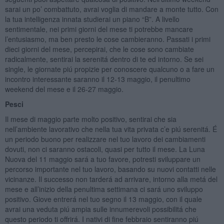
sarai un po’ combattuto, avrai voglia di mandare a monte tutto. Con
la tua intelligenza innata studierai un piano “B”. A livello
sentimentale, nei primi giorni del mese ti potrebbe mancare
l’entusiasmo, ma ben presto le cose cambieranno. Passati i primi
dieci giorni del mese, percepirai, che le cose sono cambiate
radicalmente, sentirai la serenitá dentro di te ed intorno. Se sei
single, le giornate piú propizie per conoscere qualcuno o a fare un
incontro interessante saranno il 12-13 maggio, il penultimo
weekend del mese e il 26-27 maggio.
Pesci
Il mese di maggio parte molto positivo, sentirai che sia
nell’ambiente lavorativo che nella tua vita privata c’e piú serenitá. É
un periodo buono per realizzare nel tuo lavoro dei cambiamenti
dovuti, non ci saranno ostacoli, quasi per tutto il mese. La Luna
Nuova del 11 maggio sará a tuo favore, potresti sviluppare un
percorso importante nel tuo lavoro, basando su nuovi contatti nelle
vicinanze. Il successo non tarderá ad arrivare, intorno alla metá del
mese e all’inizio della penultima settimana ci sará uno sviluppo
positivo. Giove entrerá nel tuo segno il 13 maggio, con il quale
avrai una veduta piú ampia sulle innumerevoli possibilitá che
questo periodo ti offrirá. I nativi di fine febbraio sentiranno piú