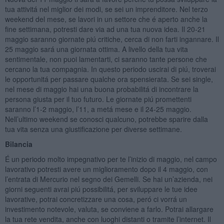
tua attivitá nel miglior dei modi, se sei un imprenditore. Nel terzo
weekend del mese, se lavori in un settore che é aperto anche la
fine settimana, potresti dare via ad una tua nuova idea. Il 20-21
maggio saranno giornate piú critiche, cerca di non farti ingannare. Il
25 maggio sará una giornata ottima. A livello della tua vita
sentimentale, non puoi lamentarti, ci saranno tante persone che
cercano la tua compagnia. In questo periodo uscirai di piú, troverai
le opportunitá per passare qualche ora spensierata. Se sei single,
nel mese di maggio hai una buona probabilitá di incontrare la
persona giusta per il tuo futuro. Le giornate piú promettenti
saranno l’1-2 maggio, l’11, a metá mese e il 24-25 maggio.
Nell’ultimo weekend se conosci qualcuno, potrebbe sparire dalla
tua vita senza una giustificazione per diverse settimane.
Bilancia
É un periodo molto impegnativo per te l’inizio di maggio, nel campo
lavorativo potresti avere un miglioramento dopo il 4 maggio, con
l’entrata di Mercurio nel segno dei Gemelli. Se hai un’azienda, nei
giorni seguenti avrai piú possibilitá, per sviluppare le tue idee
lavorative, potrai concretizzare una cosa, peró ci vorrá un
investimento notevole, valuta, se conviene a farlo. Potrai allargare
la tua rete vendita, anche con luoghi distanti o tramite l’internet. Il