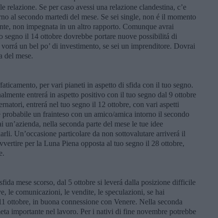
le relazione. Se per caso avessi una relazione clandestina, c’e
rno al secondo martedi del mese. Se sei single, non é il momento
ente, non impegnata in un altro rapporto. Comunque avrai
o segno il 14 ottobre dovrebbe portare nuove possibilitá di
i vorrá un bel po’ di investimento, se sei un imprenditore. Dovrai
ca del mese.
ffaticamento, per vari pianeti in aspetto di sfida con il tuo segno.
lmente entrerá in aspetto positivo con il tuo segno dal 9 ottobre
rnatori, entrerá nel tuo segno il 12 ottobre, con vari aspetti
, é probabile un frainteso con un amico/amica intorno il secondo
ai un’azienda, nella seconda parte del mese le tue idee
arli. Un’occasione particolare da non sottovalutare arriverá il
vvertire per la Luna Piena opposta al tuo segno il 28 ottobre,
e.
sfida mese scorso, dal 5 ottobre si leverá dalla posizione difficile
tive, le comunicazioni, le vendite, le speculazioni, se hai
’11 ottobre, in buona connessione con Venere. Nella seconda
eta importante nel lavoro. Per i nativi di fine novembre potrebbe