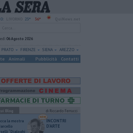
23°
36°
O:
LIVORNO
QuiNews.net
vedì
06 Agosto 2026
PRATO
FIRENZE
SIENA
AREZZO
ste
Animali
Pubblicità
Contatti
ui Blog
di Riccardo Ferrucci
INCONTRI
ucca la mostra
D'ARTE
Marcello
selli “Dialoghi