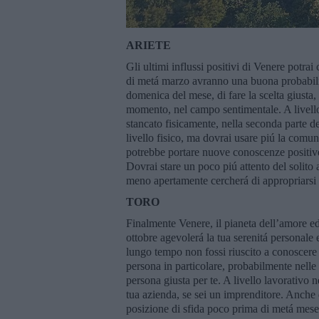
ARIETE
Gli ultimi influssi positivi di Venere potrai
di metá marzo avranno una buona probabilitá
domenica del mese, di fare la scelta giusta, 
momento, nel campo sentimentale. A livello
stancato fisicamente, nella seconda parte 
livello fisico, ma dovrai usare piú la comu
potrebbe portare nuove conoscenze positiv
Dovrai stare un poco piú attento del solito 
meno apertamente cercherá di appropriarsi d
TORO
Finalmente Venere, il pianeta dell’amore ed 
ottobre agevolerá la tua serenitá personale e 
lungo tempo non fossi riuscito a conoscere
persona in particolare, probabilmente nelle
persona giusta per te. A livello lavorativo 
tua azienda, se sei un imprenditore. Anche
posizione di sfida poco prima di metá mese,