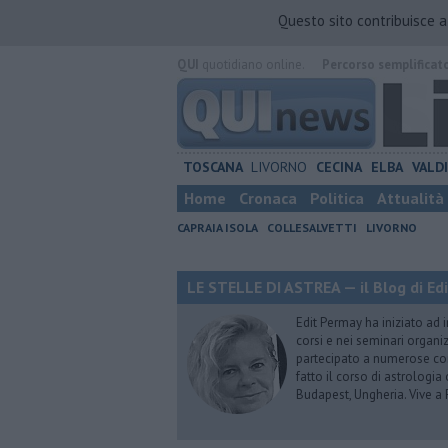
Questo sito contribuisce 
QUI
quotidiano online.
Percorso semplificat
TOSCANA
LIVORNO
CECINA
ELBA
VALD
Home
Cronaca
Politica
Attualità
CAPRAIA ISOLA
COLLESALVETTI
LIVORNO
LE STELLE DI ASTREA — il Blog di Ed
Edit Permay ha iniziato ad i
corsi e nei seminari organiz
partecipato a numerose conf
fatto il corso di astrologia 
Budapest, Ungheria. Vive a 