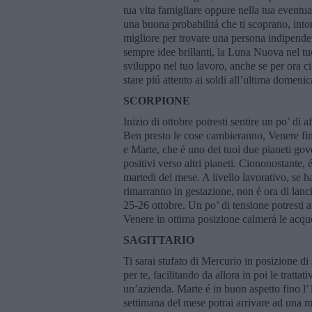
tua vita famigliare oppure nella tua eventua
una buona probabilitá che ti scoprano, into
migliore per trovare una persona indipend
sempre idee brillanti, la Luna Nuova nel tu
sviluppo nel tuo lavoro, anche se per ora c
stare piú attento ai soldi all’ultima domeni
SCORPIONE
Inizio di ottobre potresti sentire un po’ di a
Ben presto le cose cambieranno, Venere fina
e Marte, che é uno dei tuoi due pianeti gove
positivi verso altri pianeti. Ciononostante
martedi del mese. A livello lavorativo, se h
rimarranno in gestazione, non é ora di lanci
25-26 ottobre. Un po’ di tensione potresti a
Venere in ottima posizione calmerá le acqu
SAGITTARIO
Ti sarai stufato di Mercurio in posizione di 
per te, facilitando da allora in poi le tratta
un’azienda. Marte é in buon aspetto fino l
settimana del mese potrai arrivare ad una m