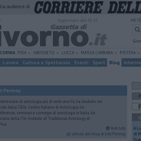
alla audience di
o
Aggiornato alle 01:55
METE
Gio
ICORNIA
PISA
GROSSETO
LUCCA
MASSA CARRARA
PISTOIA
Lavoro
Cultura e Spettacolo
Eventi
Sport
Blog
Intervi
it Permay
nteressarsi di astrologia più di venti anni fa, ha studiato nei
zati dalla CIDA, Centro Italiano di Astrologia, ha
erenze, seminari e convegni di astrologia in Italia, ha
Q
oraria della ITA, Institute of Traditional Astrology di
Pisa.
Vedi tutti
A L
gli articoli del blog di Edit Permay
di 
Scar