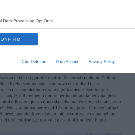
e andare via Venere dal tuo segno, dopo 4 mesi di permanenza.
l Data Processing Opt Outs
neti in buon aspetto, tra l’altro Marte, che nella prima metá del
curio, che sará in buon aspetto dalla metá della prima settimana
nd del mese, potrai portare ad un livello superiore la tua
CONFIRM
blemi con i pagamenti dei tuoi clienti, se hai un’azienda.
di vista economico. La Luna Nuova del 14 ottobre potrebbe
settimana un po’ piú tesa, per qualche pianeta in posizione di
Data Deletion
Data Access
Privacy Policy
 arriva nel tuo segno il 9 ottobre. Se avessi sentito nell’ultimo
ita a livello sentimentale, sembrava che nulla ti dasse
piro, le cose cambieranno ora, magnificamente. Sentirai piú
ossi single, é il momento buono per incontrare la persona giusta.
potrai utilizzare questo dono sia nella tua relazione che nella vita
l cielo sará ottima per te dal 12 ottobre, potrai fare degli affari
el mese, quando dovresti avere piú accortezza e calma nel tuo
nei tuoi confronti, il resto del mese ti offrirá degli buoni