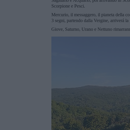
Sagittario e Acquario, poi arrivando in Sco
Scorpione e Pesci.
Mercurio, il messaggero, il pianeta della c
3 segni, partendo dalla Vergine, arriverá 
Giove, Saturno, Urano e Nettuno rimarranno