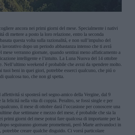
 cogliere ancora nei primi giorni del mese. Specialmente i nativi
 di mettere a posto la loro relazione, entro la seconda
basata questa volta sulla razionalitá, e non sull’impulso del
 lavorativo dopo un periodo abbastanza intenso che ti avrá
del mese verranno giornate, quando sentirai meno affaticamento a
nicazione intelligente e l’intuito. La Luna Nuova del 14 ottobre
e. Nell’ultimo weekend é probabile che avrai da spendere molto.
ai tuoi beni in quei giori, potrebbe esserci qualcuno, che piú o
i qualcosa tuo, che non gl spetta.
affettivitá si sposterá nel segno-amico della Vergine, dal 9
la felicitá nella vita di coppia. Peraltro, se fossi single e per
 qualcuno, il mese di ottobre dará l’occasione per conoscere una
 ultime due settimane e mezzo del mese, é probabile che sia la
nei primi giorni del mese potrai fare qualcosa di importante per la
 dopo seguiranno giornate promettenti, peró Marte arrivandoci in
 potrebbe creare qualche disguido. Ci vorrá particolare