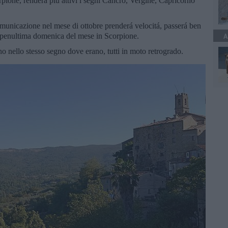
rpione, renderá piú attivi i segni Cancro, Vergine, Capricorno
omunicazione nel mese di ottobre prenderá velocitá, passerá ben
la penultima domenica del mese in Scorpione.
A
 nello stesso segno dove erano, tutti in moto retrogrado.