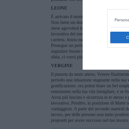
LEONE
É arrivato il momento, quando devi lasciar
Persona
Non farne un dramma, ci sono tanti altri pia
mese agevolerá la tua vita lavorativa e Mer
lavorativa del mese fino al penultimo weeke
carriera. Inizio mese potrebbero esserci pro
Prosegue un periodo piú buono dal punto 
segnalare buone notizie in arrivo. L’ultima 
sfida, ci vorrá piú accortezza.
VERGINE
Il pianeta da tanto atteso, Venere finalmente
periodo una situazione stagnante nella tua v
gratificazione, ora potrai tirare un bel sos
entusiasmo nella tua vita famigliare, e se f
Avrai piú fascino e sicurezza in te stesso e 
lavorativa. Peraltro, la posizione di Marte ne
vantaggiosi. A parte del secondo martedi d
lavoro, per delle persone non tanto positive 
propositi per avere successo nel tuo lavoro.