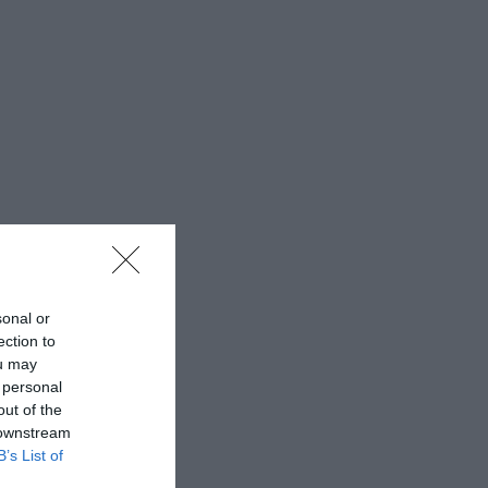
sonal or
ection to
ou may
 personal
out of the
 downstream
B’s List of