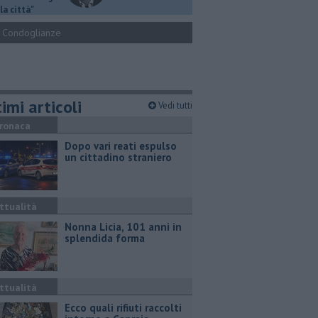
la città"
Condoglianze
imi articoli
Vedi tutti
ronaca
Dopo vari reati espulso
un cittadino straniero
ttualità
Nonna Licia, 101 anni in
splendida forma
ttualità
Ecco quali rifiuti raccolti