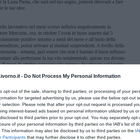
la Luna Piena, che sará nel tuo segno, potresti ritrovarti a fare
r le tue idee.
vello lavorativo nel mese scorso influiva negativamente la
tore Mercurio, ora, in ottobre l’avrai in buon aspetto dal 5
olarmente positive intorno a metá del mese e all’inzio della
nditore, potrai arrivare ai risultati sorprendenti. A livello della
 sessanta - settanta, puó essere che non é bastato il buon influsso
portare alla perfezione la tua vita sentimentale, questo era dovuto
. Il mese di ottobre avrai una vita intensa, focalizzata sul lavoro,
, peró sará ancora presto a dire, se si tratterá di una cosa
vorno.it -
Do Not Process My Personal Information
inizio di novembre.
to opt-out of the sale, sharing to third parties, or processing of your per
sei un imprenditore, i tuoi piani lavorativi riuscirai a sviluppare
formation for targeted advertising by us, please use the below opt-out s
 Giove. Poco prima di metá mese anche Marte si metterá alla tua
r selection. Please note that after your opt-out request is processed y
bre sará un mese quando i fatti supereranno ogni tua aspettativa,
eing interest-based ads based on personal information utilized by us or
rticolarmente ben agevolato dalle stelle nella penultima settimana
disclosed to third parties prior to your opt-out. You may separately opt-
rebbe andare tutto bene, specialmente dopo il 9 ottobre, dopo
losure of your personal information by third parties on the IAB’s list of
rá alle tue esigenze per crearti piú serenitá famigliare e
. This information may also be disclosed by us to third parties on the
IA
re qualcuno, dopo questa data, con tanta velocitá ed é molto
Participants
that may further disclose it to other third parties.
ed indulgente, valuta tu, se avrai la forza e la voglia di gestirlo.