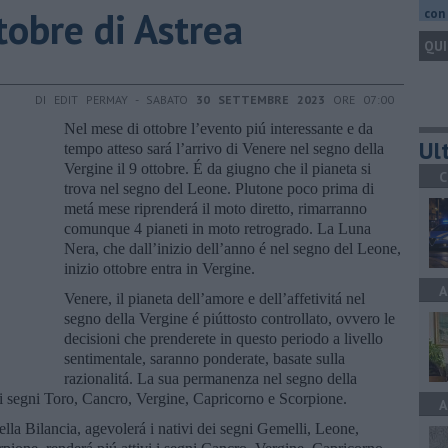
tobre di Astrea
con 
QUI
DI EDIT PERMAY - SABATO
30 SETTEMBRE 2023
ORE 07:00
Nel mese di ottobre l’evento piú interessante e da
Ult
tempo atteso sará l’arrivo di Venere nel segno della
Vergine il 9 ottobre. É da giugno che il pianeta si
C
trova nel segno del Leone. Plutone poco prima di
metá mese riprenderá il moto diretto, rimarranno
comunque 4 pianeti in moto retrogrado. La Luna
Nera, che dall’inizio dell’anno é nel segno del Leone,
inizio ottobre entra in Vergine.
A
Venere, il pianeta dell’amore e dell’affetivitá nel
segno della Vergine é piúttosto controllato, ovvero le
decisioni che prenderete in questo periodo a livello
sentimentale, saranno ponderate, basate sulla
razionalitá. La sua permanenza nel segno della
i segni Toro, Cancro, Vergine, Capricorno e Scorpione.
A
ella Bilancia, agevolerá i nativi dei segni Gemelli, Leone,