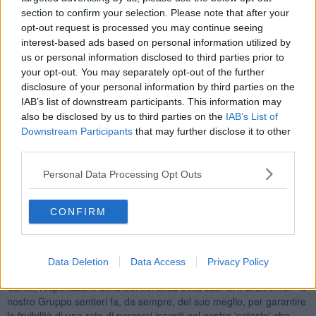
importante parte di territorio.
section to confirm your selection. Please note that after your
opt-out request is processed you may continue seeing
interest-based ads based on personal information utilized by
us or personal information disclosed to third parties prior to
your opt-out. You may separately opt-out of the further
In virtù del Patto sarà installata anche apposita segnaletica
disclosure of your personal information by third parties on the
verticale realizzata secondo gli standard CAI e sarà mantenuto un
IAB’s list of downstream participants. This information may
contatto ancora più stretto tra lo stesso Club Alpino e gli Enti al fine
di salvaguardare queste “infrastrutture verdi”, fondamentali per lo
also be disclosed by us to third parties on the
IAB’s List of
sviluppo di un turismo lento e sostenibile da più parti auspicato.
Downstream Participants
that may further disclose it to other
third parties.
“La stipula di questo accordo – ha spiegato il sindaco di Rosignano
Claudio Marabotti – ci permetterà di valorizzare i nostri sentieri ed
Personal Data Processing Opt Outs
invogliare cittadini e turisti ad ampliare lo sguardo dal mare al
territorio collinare, che è bellissimo e pieno di tesori nascosti o poco
conosciuti, e potrà rappresentare una risorsa per sviluppo
CONFIRM
economico locale, all’insegna del turismo “lento” ed eco-
sostenibile”.
“Vorrei ringraziare tutti i soggetti istituzionali e coloro che in questi
Data Deletion
Data Access
Privacy Policy
anni hanno sostenuto questo percorso – ha affermato Stefano Dal
Canto, responsabile della Sentieristica della sez. CAI di Livorno. - Il
nostro Gruppo sentieri fa, da sempre, del suo meglio, per garantire
la fruibilità di una rete di percorsi inseriti nel nostro 'catasto' che,