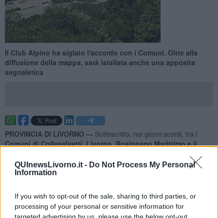
Il Club Alpino ha siglato l'accordo con i Comuni. Oltre alla
diffusione della mappa, sarà istallata anche una apposita
segnaletica
PROVINCIA DI LIVORNO —
Sottoscritto, nei giorni scorsi, tra i
Comuni di Collesalvetti, Livorno, Rosignano Marittimo e il
Club Alpino
Italiano sezione di Livorno un nuovo patto di
collaborazione per la valorizzazione della
rete Sentieristica dei
QUInewsLivorno.it -
Do Not Process My Personal
Monti Livornesi
.
Information
Questo accordo segue un percorso avviato da tempo e che ha già
visto, tra gli altri, la pubblicazione della
Cartina della Sentieristica
If you wish to opt-out of the sale, sharing to third parties, or
diffusa nelle scuole della provincia
e a disposizione di tutti gli
processing of your personal or sensitive information for
escursionisti interessati a conoscere più da vicino questa
targeted advertising by us, please use the below opt-out