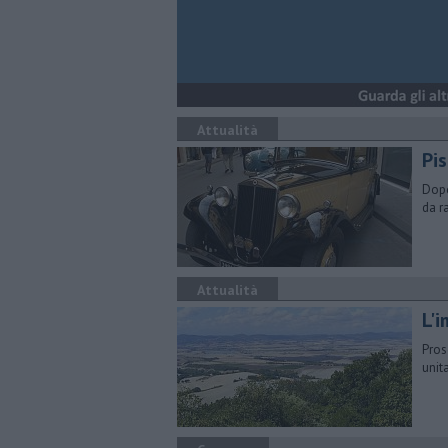
Attualità
Pi
Dopo
da r
Attualità
L'
Pros
unit