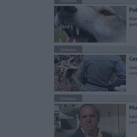
Cronaca
Pol
Alla
giar
Cronaca
Cen
Ferm
cons
Cronaca
Mu
Fabr
Labr