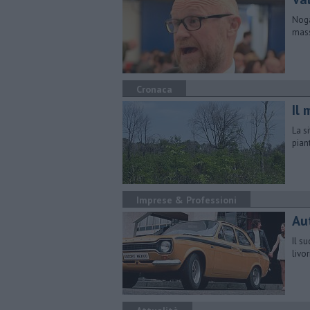
Noga
mass
Cronaca
Il 
La s
pian
Imprese & Professioni
Au
Il s
livo