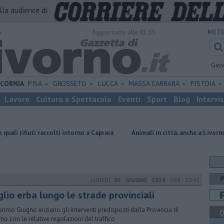
alla audience di
o
Aggiornato alle 01:55
METE
Gio
ICORNIA
PISA
GROSSETO
LUCCA
MASSA CARRARA
PISTOIA
Lavoro
Cultura e Spettacolo
Eventi
Sport
Blog
Intervi
ccolti intorno a Capraia
Animali in città, anche a Livorno buone pratich
LUNEDÌ
01 GIUGNO 2026
ORE 10:42
lio erba lungo le strade provinciali
primo Giugno iniziano gli interventi predisposti dalla Provincia di
Q
rno con le relative regolazioni del traffico