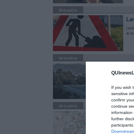
Attualità
La
Lavo
di m
Attualità
All
QUInewsLi
In a
Tosc
If you wish 
sensitive in
confirm you
Attualità
continue se
information 
La
further disc
Fina
participants
stat
Downstream 