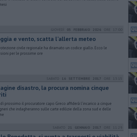
rnesi
GIOVEDÌ
05 FEBBRAIO 2026
ORE 17:00
oggia e vento, scatta l'allerta meteo
rotezione civile regionale ha diramato un codice giallo. Ecco le
isioni per le prossime ore
SABATO
16 SETTEMBRE 2017
ORE 13:15
dagine disastro, la procura nomina cinque
iti
dì prossimo il procuratore capo Greco affiderà l'incarico a cinque
gneri che indagheranno sulle carte edilizie della zona sud e delle
ine
SABATO
21 GENNAIO 2017
ORE 11:29
le Benedetta, si punta a trasporti e viabilità