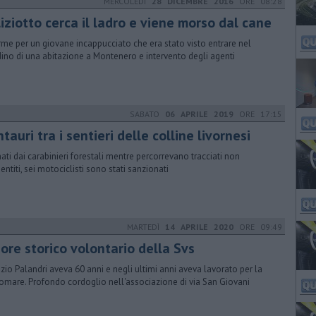
MERCOLEDÌ
28 DICEMBRE 2016
ORE 08:28
iziotto cerca il ladro e viene morso dal cane
rme per un giovane incappucciato che era stato visto entrare nel
dino di una abitazione a Montenero e intervento degli agenti
SABATO
06 APRILE 2019
ORE 17:15
tauri tra i sentieri delle colline livornesi
ati dai carabinieri forestali mentre percorrevano tracciati non
entiti, sei motociclisti sono stati sanzionati
MARTEDÌ
14 APRILE 2020
ORE 09:49
ore storico volontario della Svs
izio Palandri aveva 60 anni e negli ultimi anni aveva lavorato per la
omare. Profondo cordoglio nell'associazione di via San Giovani