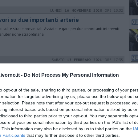
LUNEDÌ
16 NOVEMBRE 2020
ORE 13:32
vori su due importanti arterie
ri sulle strade provinciali. Avviate le gare per due importanti interventi
anutenzione straordinaria
SABATO
13 FEBBRAIO 2021
ORE 17:35
erta per ghiaccio e vento su costa e isole
vorno.it -
Do Not Process My Personal Information
rrivo ancora aria fredda dai Balcani che investirà gran parte della
ana con raffiche di vento e rischio ghiaccio anche in pianura
to opt-out of the sale, sharing to third parties, or processing of your per
formation for targeted advertising by us, please use the below opt-out s
r selection. Please note that after your opt-out request is processed y
LUNEDÌ
13 GIUGNO 2022
ORE 09:23
eing interest-based ads based on personal information utilized by us or
disclosed to third parties prior to your opt-out. You may separately opt-
 mappa dei Monti Livornesi è realtà
losure of your personal information by third parties on the IAB’s list of
nziata dall’Autorità della Partecipazione Pubblica della Toscana, è
. This information may also be disclosed by us to third parties on the
IA
a realizzata dai Comuni di Livorno, Collesalvetti e Rosignano
Participants
that may further disclose it to other third parties.