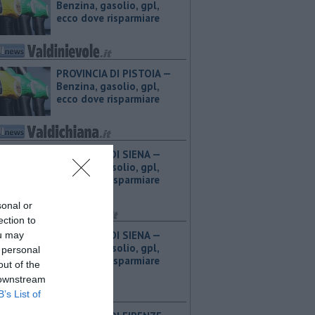
Benzina, gasolio, gpl,
ecco dove risparmiare
PROVINCIA DI PISTOIA — ​
Benzina, gasolio, gpl,
ecco dove risparmiare
PROVINCIA DI SIENA — ​
Benzina, gasolio, gpl,
ecco dove risparmiare
sonal or
ection to
PROVINCIA DI SIENA — ​
ou may
Benzina, gasolio, gpl,
 personal
ecco dove risparmiare
out of the
 downstream
B’s List of