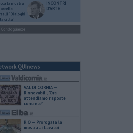
INCONTRI
ucca la mostra
D'ARTE
Marcello
selli “Dialoghi
la città"
Condoglianze
etwork QUInews
VAL DI CORNIA —
Rinnovabili, "Ora
attendiamo risposte
concrete"
RIO — Prorogata la
mostra ai Lavatoi