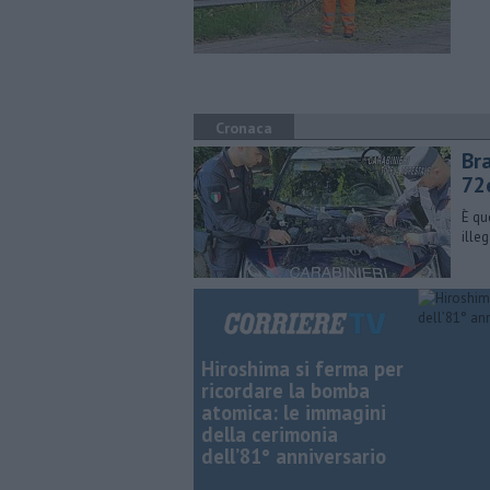
Cronaca
Br
72
È qu
ille
Hiroshima si ferma per
ricordare la bomba
atomica: le immagini
della cerimonia
dell’81° anniversario