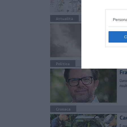
Mari
Attualità
Persona
Te
La P
Tosc
Politica
Fra
L'un
risul
Cronaca
Ca
È que