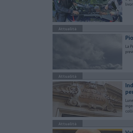
livo
Attualità
Pi
La P
prev
Attualità
In
per
Lune
inge
coll
Attualità
Val