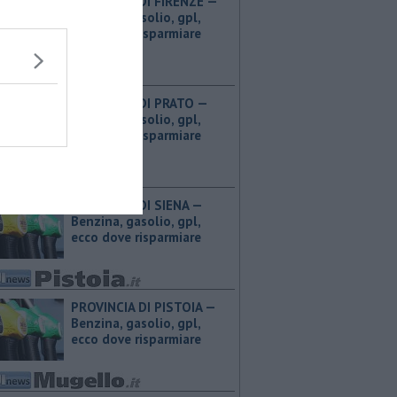
PROVINCIA DI FIRENZE — ​
Benzina, gasolio, gpl,
ecco dove risparmiare
PROVINCIA DI PRATO — ​
Benzina, gasolio, gpl,
ecco dove risparmiare
PROVINCIA DI SIENA — ​
Benzina, gasolio, gpl,
ecco dove risparmiare
PROVINCIA DI PISTOIA — ​
Benzina, gasolio, gpl,
ecco dove risparmiare