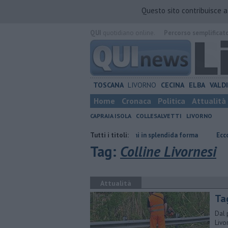
Questo sito contribuisce 
QUI
quotidiano online.
Percorso semplificat
TOSCANA
LIVORNO
CECINA
ELBA
VALD
Home
Cronaca
Politica
Attualità
CAPRAIA ISOLA
COLLESALVETTI
LIVORNO
iero
Nonna Licia, 101 anni in splendida forma
Tutti i titoli:
Ecco quali rifiuti ra
Tag:
Colline Livornesi
Attualità
Tag
Dal 
Livo