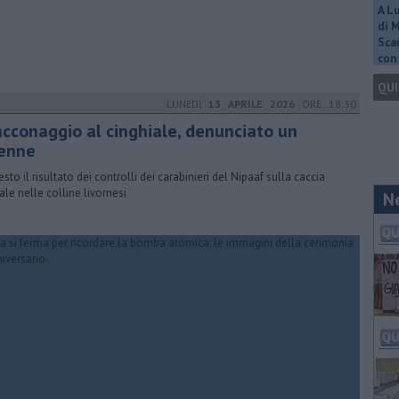
A L
di 
Scar
con 
QUI
LUNEDÌ
13 APRILE 2026
ORE 18:30
acconaggio al cinghiale, denunciato un
enne
esto il risultato dei controlli dei carabinieri del Nipaaf sulla caccia
gale nelle colline livornesi
N