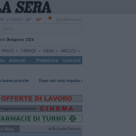
23°
36°
O:
LIVORNO
QuiNews.net
vedì
06 Agosto 2026
PRATO
FIRENZE
SIENA
AREZZO
ste
Animali
Pubblicità
Contatti
e
Dopo vari reati espulso un cittadino straniero
Nonna Licia, 101 
ui Blog
di Riccardo Ferrucci