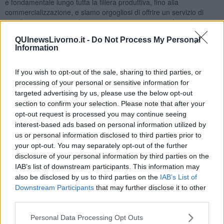
è fondamentale lungo tutta la filiera produttiva, fino alla
commercializzazione, e siamo orgogliosi di offrire un servizio di
eccellenza a supporto di questo sistema economico. Lo sviluppo
del settore fitosanitario è una sfida fondamentale, per questo ci
QUInewsLivorno.it -
Do Not Process My Personal
impegniamo a innalzare il livello della risposta pubblica,
Information
sviluppando un rapporto proficuo tra pubblico e privato”.
If you wish to opt-out of the sale, sharing to third parties, or
processing of your personal or sensitive information for
targeted advertising by us, please use the below opt-out
section to confirm your selection. Please note that after your
Nel corso dell’incontro è stato fatto il quadro sulle forze in campo e
opt-out request is processed you may continue seeing
sull’attività condotta. Ecco qualche dato emerso.
interest-based ads based on personal information utilized by
Il
personale ispettivo è composto da 36 ispettori fitosanitari e
us or personal information disclosed to third parties prior to
3 tecnici, 8 gli addetti ai laboratori.
Le attività vanno da quelle
your opt-out. You may separately opt-out of the further
istituzionali e di vigilanza al monitoraggio, dal controllo dei vivai a
disclosure of your personal information by third parties on the
quello dell’importazione di piante.
IAB’s list of downstream participants. This information may
Il servizio, ogni anno, redige un rapporto annuale delle attività,
also be disclosed by us to third parties on the
IAB’s List of
sunto delle azioni effettuate a tutela del territorio e della produzione
Downstream Participants
that may further disclose it to other
agricola.
third parties.
2342 le comunicazioni e le istanze al RUOP (Registro Ufficiale degli
Personal Data Processing Opt Outs
Operatori Professionali), 2328 gli operatori registrati e operanti in