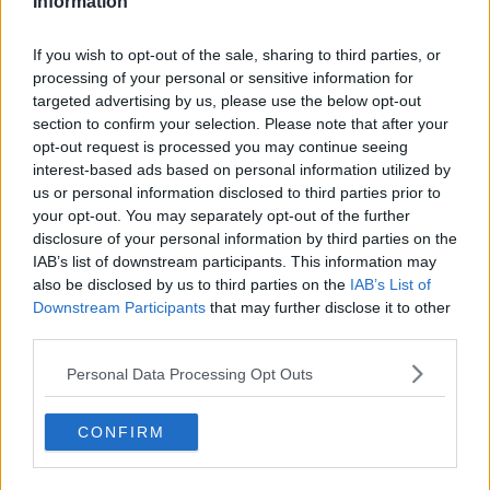
Information
Logistica calpestando pervicacemente la dignità di lavoratrici e
lavoratori. La gravità della situazione risiede nel fatto che,
If you wish to opt-out of the sale, sharing to third parties, or
nonostante i proclami e le mobilitazioni di piazza per rivendicare
processing of your personal or sensitive information for
migliori condizioni lavorative, i principi dichiarati non hanno avuto
targeted advertising by us, please use the below opt-out
alcun riscontro concreto sul territorio".
section to confirm your selection. Please note that after your
opt-out request is processed you may continue seeing
interest-based ads based on personal information utilized by
us or personal information disclosed to third parties prior to
"È fin troppo semplice protestare dai palchi; al Faldo abbiamo
your opt-out. You may separately opt-out of the further
assistito al peggio del mondo del lavoro in ogni sua componente. -
disclosure of your personal information by third parties on the
proseguono - Queste Organizzazioni Sindacali agendo in maniera
IAB’s list of downstream participants. This information may
consequenziale ai principi ai quali tanti si ispirano, come quelli del
also be disclosed by us to third parties on the
IAB’s List of
buon lavoro, rimangono pertanto amareggiate per tutto quanto
Downstream Participants
that may further disclose it to other
occorso. E’ inaccettabile la palese disparità di trattamento fra
third parties.
lavoratrici e lavoratori, se teniamo in minima considerazione le
norme dettate dalla legge 223/91 (legge sui licenziamenti collettivi)
Personal Data Processing Opt Outs
che stabilisce chiari, uniformi ed uguali criteri di scelta tra i
lavoratori".
"Non solo, è palese il bypass delle norme ex art.42 Ccnl della
CONFIRM
Logistica sulla clausola sociale che disciplina e tutela il passaggio
dei lavoratori da un appalto all’altro. Inoltre non vi è stato alcun