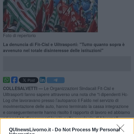
Foto di repertorio
La denuncia di Fit-Cisl e Uiltrasporti: "Tutto quanto sopra è
avvenuto nel totale disinteresse delle istituzioni"
COLLESALVETTI —
Le Organizzazioni Sindacali Fit-Cisl e
Uiltrasporti fanno sapere attraverso una nota che "i dipendenti Hc-
Log che lavoravano presso l’autoparco il Faldo nel servizio di
movimentazione delle auto, hanno terminato la cassa integrazione
e conseguentemente hanno risolto il rapporto di lavoro ed abbiamo
ad
oggi 18 disoccupati in più nella provincia di Livorno".
"In questa amara vicenda - proseguono i sindacati - sono stati
QUInewsLivorno.it -
Do Not Process My Personal
violate le norme dello stato nonché tutte previsioni del Ccnl della