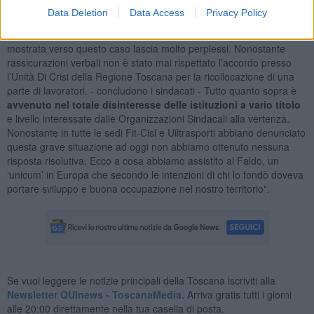
rispetto delle maestranze appartenenti alle categorie fragili tra le
Data Deletion
Data Access
Privacy Policy
quali un codice rosso. Rimarchiamo che in un periodo storico in cui
la lotta contro la violenza sulle donne è una priorità, l’indifferenza
mostrata verso questo caso lascia molto perplessi. Nonostante
rassicurazioni verbali non è stato mai rispettato l’accordo presso
l’Unità Di Crisi della Regione Toscana per la ricollocazione di una
parte di lavoratori. - concludono i sindacati - Tutto quanto sopra è
avvenuto nel totale disinteresse delle istituzioni a vario titolo
e livello interessate dalle Organizzazioni Sindacali alla vertenza.
Nonostante in tutte le sedi Fit-Cisl e Uiltrasporti abbiano denunciato
questa grave situazione ad oggi non abbiamo ottenuto nessuna
risposta risolutiva. Ecco a cosa abbiamo assistito al Faldo, un
‘unicum’ in Europa che secondo le intenzioni di chi lo fondò doveva
portare sviluppo e buona occupazione nel nostro territorio".
Se vuoi leggere le notizie principali della Toscana iscriviti alla
Newsletter QUInews - ToscanaMedia.
Arriva gratis tutti i giorni
alle 20:00 direttamente nella tua casella di posta.