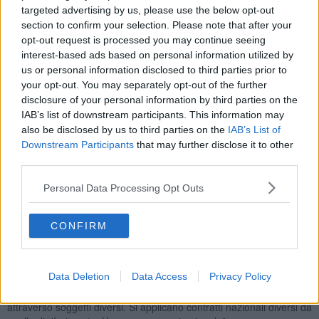
targeted advertising by us, please use the below opt-out
"Nonostante l’evidente “giusta causa”, cioè la chiusura dell’appalto,
section to confirm your selection. Please note that after your
la società Hc Log non ha ancora formalizzato i licenziamenti ma ha
opt-out request is processed you may continue seeing
deciso di inviare, ai lavoratori, delle lettere di trasferimento in altre
interest-based ads based on personal information utilized by
regioni presso ipotetici appalti alternativi. - prosegue la nota - Gli
us or personal information disclosed to third parties prior to
operai hanno deciso di impugnare tali trasferimenti dando la
propria disponibilità a proseguire il lavoro presso il piazzale il
your opt-out. You may separately opt-out of the further
Faldo.
Perché, a nostro avviso, il punto è proprio questo".
disclosure of your personal information by third parties on the
IAB’s list of downstream participants. This information may
"XCA deve assumersi la responsabilità di questi “licenziamenti” e
also be disclosed by us to third parties on the
IAB’s List of
assorbire tutta la forza lavoro presente nello storico appalto. -
Downstream Participants
that may further disclose it to other
continua la nota - Oltre ad una responsabilità sociale esiste anche
third parties.
un obbligo giuridico. In questo senso siamo venuti a conoscenza
che una parte della movimentazione esterna è stata data ad
Personal Data Processing Opt Outs
un’altra società che sta assumendo, tramite agenzie interinali,
nuovo personale. Come mai non sono stati assorbiti questi
lavoratori? Oppure gli operai precedentemente licenziati dalla Sardi
CONFIRM
Service?Continuiamo a denunciare una gestione opaca del sistema
di appalto all’interno del piazzale. Gestione che non ha mai tenuto
in considerazione le clausole sociali dell’art 42 del CCNL Logistica e
Data Deletion
Data Access
Privacy Policy
trasporti e dell’art 2112 del Codice Civile. Si cessano gli appalti
senza riassorbire la forza lavoro, si assume nuovo personale
attraverso soggetti diversi. Si applicano contratti nazionali diversi da