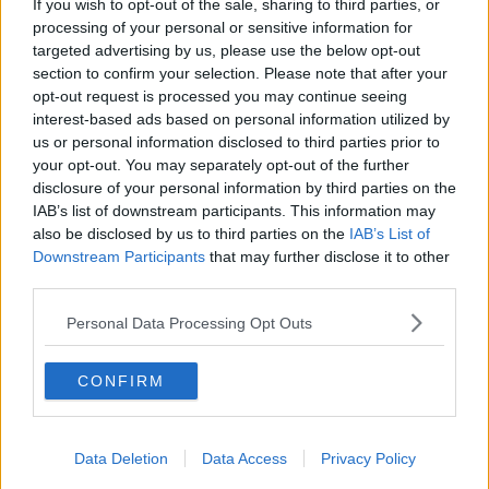
If you wish to opt-out of the sale, sharing to third parties, or
cedro; altre conifere potenzialmente aggredibili.
processing of your personal or sensitive information for
targeted advertising by us, please use the below opt-out
section to confirm your selection. Please note that after your
opt-out request is processed you may continue seeing
interest-based ads based on personal information utilized by
Qualora venisse riscontrata la presenza di nidi, i soggetti interessati
us or personal information disclosed to third parties prior to
dovranno intervenire immediatamente e obbligatoriamente
your opt-out. You may separately opt-out of the further
secondo le seguenti modalità:
disclosure of your personal information by third parties on the
- Rimozione meccanica: taglio dei rami infestati affidandosi a ditte
IAB’s list of downstream participants. This information may
specializzate.
also be disclosed by us to third parties on the
IAB’s List of
- Contenimento: i nidi (anche quelli già vuoti, poiché ancora carichi
Downstream Participants
that may further disclose it to other
di peli urticanti) devono essere racchiusi in appositi sacchi di
third parties.
plastica per evitare la dispersione nell'aria di residui pericolosi.
Personal Data Processing Opt Outs
- Smaltimento: i rami e i nidi rimossi dovranno essere distrutti in
condizioni di sicurezza tramite abbruciamento.
CONFIRM
“Per quanto riguarda il patrimonio arboreo pubblico e il territorio
comunale – ha dichiarato la sindaca Sara Paoli - l'Amministrazione
sta già procedendo a un monitoraggio costante tramite una ditta
specializzata incaricata, che interviene prontamente laddove
Data Deletion
Data Access
Privacy Policy
emergano criticità. Resta fondamentale la collaborazione dei