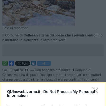
Foto di repertorio
Il Comune di Collesalvetti ha disposto che i privati controllino
e mettano in sicurezza le loro aree verdi
COLLESALVETTI —
Con apposita ordinanza, il Comune di
Collesalvetti ha disposto l’obbligo per tutti i proprietari e conduttori
di aree verdi, giardini, terreni boscati e aree confinanti con centri
abitati (ambiti urbani e periurbani) di procedere a verifiche puntuali
per accertare la presenza di nidi di processionaria del pino.
QUInewsLivorno.it -
Do Not Process My Personal
Le ispezioni dovranno essere effettuate con particolare rigore sulle
Information
conifere, specie predilette dal parassita, tra cui: pino silvestre, pino
nero, pino marittimo, pino domestico e pino strobo; varie specie di