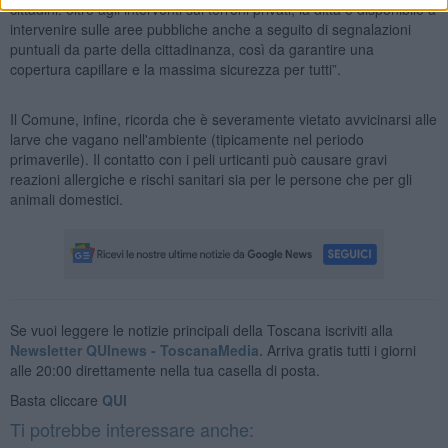
cittadini: oltre agli interventi sui terreni privati, la ditta è disponibile a
intervenire sulle aree pubbliche anche a seguito di segnalazioni
puntuali da parte della cittadinanza, così da garantire una
copertura capillare e la massima sicurezza per tutti”.
Il Comune, infine, ricorda che è severamente vietato avvicinarsi alle
larve che vagano nell'ambiente (tipicamente nel periodo
primaverile). Il contatto con i peli urticanti può causare gravi
reazioni allergiche e rischi sanitari sia per le persone che per gli
animali domestici.
Se vuoi leggere le notizie principali della Toscana iscriviti alla
Newsletter QUInews - ToscanaMedia.
Arriva gratis tutti i giorni
alle 20:00 direttamente nella tua casella di posta.
Basta cliccare
QUI
Ti potrebbe interessare anche: