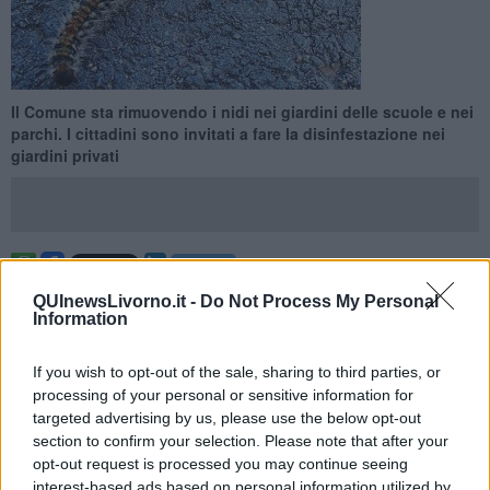
Il Comune sta rimuovendo i nidi nei giardini delle scuole e nei
parchi. I cittadini sono invitati a fare la disinfestazione nei
giardini privati
LIVORNO —
QUInewsLivorno.it -
Do Not Process My Personal
Information
Come ogni anno il Comune sta effettuando nei parchi, nei
giardini pubblici e nelle scuole, la rimozione dei nidi delle
processionarie, bruchi “urticanti” che proliferano sulle
If you wish to opt-out of the sale, sharing to third parties, or
conifere, soprattutto i pini
. E, mentre procede l’intervento
processing of your personal or sensitive information for
pubblico, il Comune invita i cittadini a fare la stessa disinfestazione,
targeted advertising by us, please use the below opt-out
se vedessero i nidi, nei giardini privati in cui si trovano pini.
section to confirm your selection. Please note that after your
opt-out request is processed you may continue seeing
Le larve completano lo sviluppo in un periodo che può variare, a
interest-based ads based on personal information utilized by