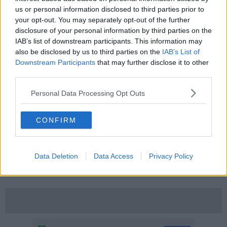
seconda delle condizioni ambientali, da fine febbraio alla prima
us or personal information disclosed to third parties prior to
metà di maggio, quando abbandonano la pianta ospite e,
your opt-out. You may separately opt-out of the further
scendendo verso il basso, formano lunghissime processioni. Le
disclosure of your personal information by third parties on the
processionarie, infatti, oltre a danneggiare le piante possono
IAB’s list of downstream participants. This information may
procurare anche gravi danni alla salute di persone ed animali a
also be disclosed by us to third parties on the
IAB’s List of
sangue caldo, provocando l’insorgenza di reazioni epidermiche e
Downstream Participants
that may further disclose it to other
allergiche.
third parties.
Disinfestazione nei giardini privati: le regole per i cittadini
Personal Data Processing Opt Outs
Nei giardini privati dove sono presenti gli alberi, i cittadini devono
far rimuovere i nidi delle processionarie avvalendosi di ditte
specializzate che procederanno al taglio dei rami. I rami con i nidi di
CONFIRM
processionaria dovranno essere riposti in appositi sacchi che, una
volta chiusi ermeticamente, dovranno essere conferiti dai tecnici
delle ditta incaricata dell’intervento, ad un idoneo impianto di
Data Deletion
Data Access
Privacy Policy
incenerimento.