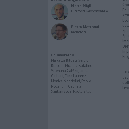
Cro
Marco Migli
Poli
Direttore Responsabile
Attu
Eco
Cult
Pietro Mattonai
Spo
Redattore
Spet
Inte
Opi
Imp
Collaboratori
Pro
Marcella Bitozzi, Sergio
Braccini, Michele Bufalino,
Valentina Caffieri, Linda
CO
Giuliani, Dina Laurenzi,
Capr
Monica Nocciolini, Paolo
Coll
Nocentini, Gabriele
Liv
Santarnecchi, Paola Silvi.