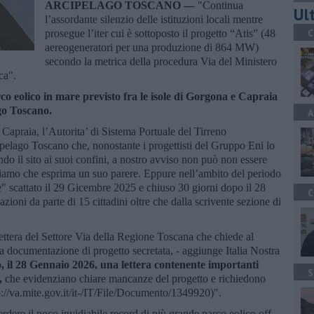
ARCIPELAGO TOSCANO —
"Continua
Ult
l’assordante silenzio delle istituzioni locali mentre
C
prosegue l’iter cui è sottoposto il progetto “Atis” (48
aereogeneratori per una produzione di 864 MW)
secondo la metrica della procedura Via del Ministero
ca".
o eolico in mare previsto fra le isole di Gorgona e Capraia
go Toscano.
A
i Capraia, l’Autorita’ di Sistema Portuale del Tirreno
ipelago Toscano che, nonostante i progettisti del Gruppo Eni lo
o il sito ai suoi confini, a nostro avviso non può non essere
uriamo che esprima un suo parere. Eppure nell’ambito del periodo
e" scattato il 29 Gicembre 2025 e chiuso 30 giorni dopo il 28
C
ioni da parte di 15 cittadini oltre che dalla scrivente sezione di
 lettera del Settore Via della Regione Toscana che chiede al
a documentazione di progetto secretata, - aggiunge Italia Nostra
, il 28 Gennaio 2026, una lettera contenente importanti
S
a,
che evidenziano chiare mancanze del progetto e richiedono
ttp://va.mite.gov.it/it-/IT/File/Documento/1349920)".
rdere il poco invidiabile record di più grande parco eolico off-