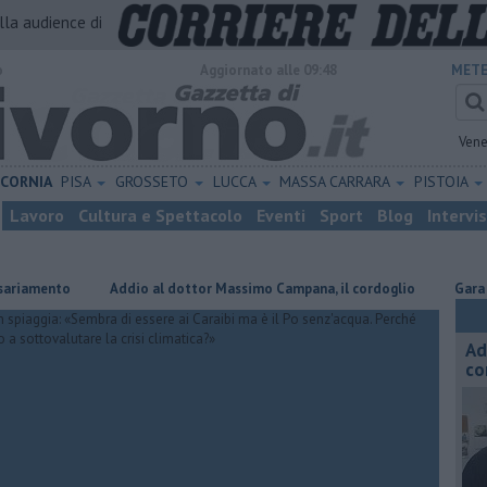
alla audience di
o
Aggiornato alle 09:48
METE
Vene
ICORNIA
PISA
GROSSETO
LUCCA
MASSA CARRARA
PISTOIA
Lavoro
Cultura e Spettacolo
Eventi
Sport
Blog
Intervi
to
Addio al dottor Massimo Campana, il cordoglio
Gara podistica
Ad
co