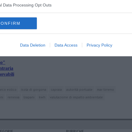
l Data Processing Opt Outs
CONFIRM
oscana iscriviti alla
Newsletter QUInews - ToscanaMedia.
amente nella tua casella di posta.
Data Deletion
Data Access
Privacy Policy
so"
ntraria
novabili
arco eolico
isola di gorgona
capraia
autorità portuale
mar tirreno
ni
renexia
trapani
kwh
valutazione di impatto ambientale
EGORIE
RUBRICHE