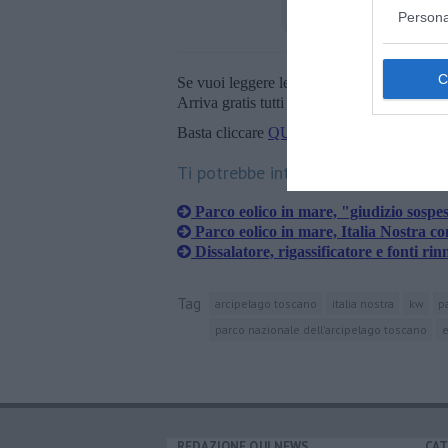
Persona
Se vuoi leggere le notizie principali della T
Arriva gratis tutti i giorni alle 20:00 dirett
Basta cliccare
QUI
Ti potrebbe interessare anche:
Parco eolico in mare, "giudizio sospe
Parco eolico in mare, Italia Nostra co
Dissalatore, rigassificatore e fonti rin
Tag
arcipelago toscano
italia nostra
kw
p
parco nazionale dell'arcipelago toscano
e
REDAZIONE QUI NEWS
CAT