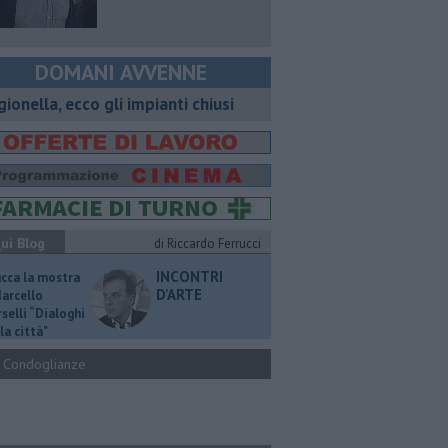
DOMANI AVVENNE
gionella, ecco gli impianti chiusi
ui Blog
di Riccardo Ferrucci
INCONTRI
ucca la mostra
D'ARTE
Marcello
selli “Dialoghi
la città"
Condoglianze