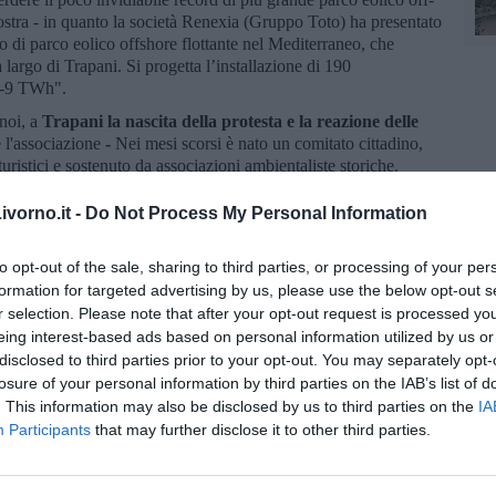
ostra - in quanto la società Renexia (Gruppo Toto) ha presentato
o di parco eolico offshore flottante nel Mediterraneo, che
a largo di Trapani. Si progetta l’installazione di 190
 8-9 TWh".
noi, a
Trapani la nascita della protesta e la reazione delle
 l'associazione
-
Nei mesi scorsi è nato un comitato cittadino,
uristici e sostenuto da associazioni ambientaliste storiche.
ocumenti di contestazione sono stati trasmessi al Ministero
agli enti coinvolti nel procedimento di Valutazione di Impatto
vorno.it -
Do Not Process My Personal Information
tengono a sottolineare i promotori, ma una richiesta di
ente come abbiamo chiesto noi nella nostra lettera di
to opt-out of the sale, sharing to third parties, or processing of your per
formation for targeted advertising by us, please use the below opt-out s
enire anche nel nostro territorio. - conclude Italia Nostra -
r selection. Please note that after your opt-out request is processed y
na ad informarsi e quindi farsi un'idea di quanto sta succedendo.
eing interest-based ads based on personal information utilized by us or
luppi della procedura di Valutazione di Impatto Ambientale e
disclosed to third parties prior to your opt-out. You may separately opt-
ornia, anch'essi autori di importanti e legittime osservazioni al
losure of your personal information by third parties on the IAB’s list of
e a terra che Terna dovrà fare per trasportare l'energia prodotta
. This information may also be disclosed by us to third parties on the
IA
ontribuire alla sensibilizzazione dell'opinione pubblica
Participants
that may further disclose it to other third parties.
totale assenza di comunicazione sull'argomento".