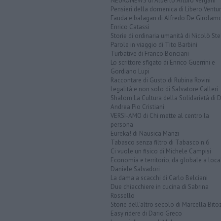
NEURONEWS di Alberto Arturo Vergani
Pensieri della domenica di Libero Ventur
Fauda e balagan di Alfredo De Girolam
Enrico Catassi
Storie di ordinaria umanità di Nicolò Ste
Parole in viaggio di Tito Barbini
Turbative di Franco Bonciani
Lo scrittore sfigato di Enrico Guerrini e
Gordiano Lupi
Raccontare di Gusto di Rubina Rovini
Legalità e non solo di Salvatore Calleri
Shalom La Cultura della Solidarietà di 
Andrea Pio Cristiani
VERSI-AMO di Chi mette al centro la
persona
Eureka! di Nausica Manzi
Tabasco senza filtro di Tabasco n.6
Ci vuole un fisico di Michele Campisi
Economia e territorio, da globale a loca
Daniele Salvadori
La dama a scacchi di Carlo Belciani
Due chiacchiere in cucina di Sabrina
Rossello
Storie dell'altro secolo di Marcella Bito
Easy ridere di Dario Greco