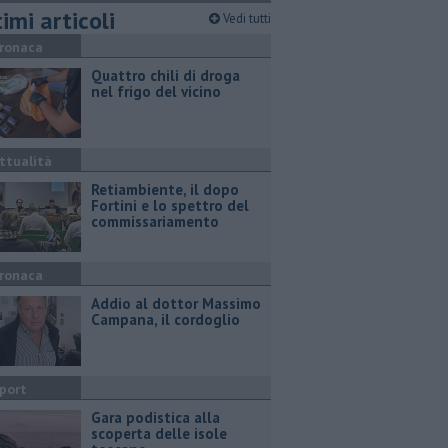
imi articoli
Vedi tutti
ronaca
Quattro chili di droga
nel frigo del vicino
ttualità
Retiambiente, il dopo
Fortini e lo spettro del
commissariamento
ronaca
Addio al dottor Massimo
Campana, il cordoglio
port
Gara podistica alla
scoperta delle isole