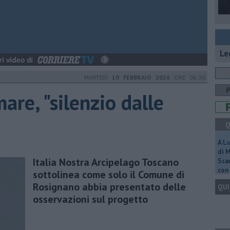
Le
MARTEDÌ
10 FEBBRAIO 2026
ORE 06:30
mare, "silenzio dalle
Q
A L
di 
Italia Nostra Arcipelago Toscano
Scar
con 
sottolinea come solo il Comune di
Rosignano abbia presentato delle
QUI
osservazioni sul progetto