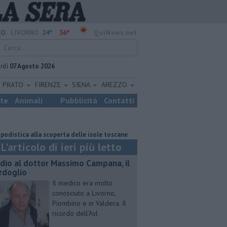
24°
36°
O:
LIVORNO
QuiNews.net
rdì
07 Agosto 2026
PRATO
FIRENZE
SIENA
AREZZO
ste
Animali
Pubblicità
Contatti
 alla scoperta delle isole toscane
Quattro chili di droga nel frigo del v
L'articolo di ieri più letto
dio al dottor Massimo Campana, il
rdoglio
Il medico era molto
conosciuto a Livorno,
Piombino e in Valdera. Il
ricordo dell'Asl