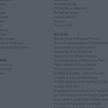
naca
Le notizie di oggi
tica
Più Letti della settimana
alità
Più Letti del mese
nomia
Archivio Notizie
ura
Persone
rt
Toscani in TV
tacoli
rviste
QUI BLOG
nion Leader
Incontri d'arte di Riccardo Ferrucci
rese & Professioni
Racconti della domenica di Marco Celat
grammazione Cinema
Disincantato di Adolfo Santoro
Sorridendo di Nicola Belcari
Vignaioli e vini di Nadio Stronchi
MUNI
Le pregiate penne di Pierantonio Pardi
aia Isola
Pagine allegre di Gianni Micheli
esalvetti
Psico-cose di Federica Giusti
orno
VI PRESENTO I MIEI... di Dino Fiumalbi
Le stelle di Astrea di Edit Permay
STORIE VISPE MA NON TROPPO DISTR
di Dario Dal Canto
Progettare il benessere di Erica Fiumalbi
La Toscana della birra di Davide Cappan
Cose strane e posti assurdi di Blue Lam
Storielba di Alessandro Canestrelli