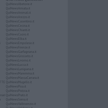
QuiNewsAbetone.it
QuiNewsAmiata.it
QuiNewsAnimali.it
QuiNewsArezzo.it
QuiNewsCasentino.it
QuiNewsCecina.it
QuiNewsChianti.it
QuiNewsCuoio.it
QuiNewsElba.it
i
QuiNewsEmpolese.it
QuiNewsFirenze.it
QuiNewsGarfagnana.it
QuiNewsGrosseto.it
QuiNewsLivorno.it
QuiNewsLucca.it
QuiNewsLunigiana.it
QuiNewsMaremma.it
QuiNewsMassaCarrara.it
ATTE
QuiNewsMugello.it
QuiNewsPisa.it
QuiNewsPistoia.it
nari
QuiNewsPrato.it
a
QuiNewsSiena.it
QuiNewsValbisenzio.it