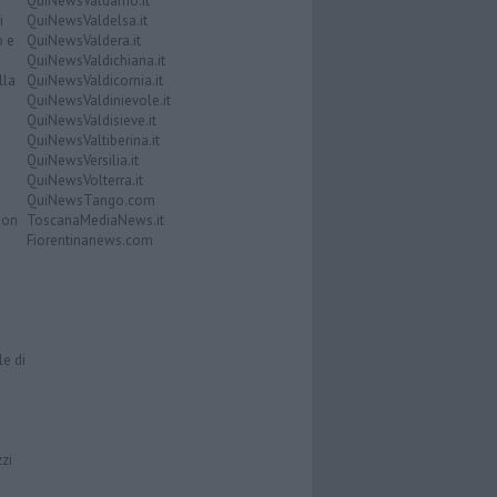
QuiNewsValdarno.it
i
QuiNewsValdelsa.it
o e
QuiNewsValdera.it
QuiNewsValdichiana.it
lla
QuiNewsValdicornia.it
QuiNewsValdinievole.it
QuiNewsValdisieve.it
QuiNewsValtiberina.it
QuiNewsVersilia.it
QuiNewsVolterra.it
QuiNewsTango.com
Don
ToscanaMediaNews.it
Fiorentinanews.com
le di
zzi