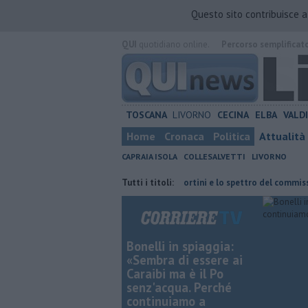
Questo sito contribuisce 
QUI
quotidiano online.
Percorso semplificat
TOSCANA
LIVORNO
CECINA
ELBA
VALD
Home
Cronaca
Politica
Attualità
CAPRAIA ISOLA
COLLESALVETTI
LIVORNO
 vicino
Retiambiente, il dopo Fortini e lo spettro del commissariamen
Tutti i titoli:
Bonelli in spiaggia:
«Sembra di essere ai
Caraibi ma è il Po
senz'acqua. Perché
continuiamo a