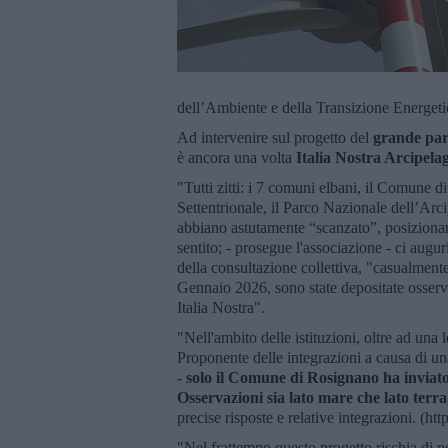
dell’Ambiente e della Transizione Energeti
Ad intervenire sul progetto del
grande parc
è ancora una volta
Italia Nostra Arcipela
"Tutti zitti: i 7 comuni elbani, il Comune d
Settentrionale, il Parco Nazionale dell’Arc
abbiano astutamente “scanzato”, posizionand
sentito; - prosegue l'associazione - ci aug
della consultazione collettiva, "casualment
Gennaio 2026, sono state depositate osservaz
Italia Nostra".
"Nell'ambito delle istituzioni, oltre ad una
Proponente delle integrazioni a causa di un
-
solo il Comune di Rosignano ha inviato
Osservazioni sia lato mare che lato terr
precise risposte e relative integrazioni. (h
"Nel frattempo questo progetto rischia di pe