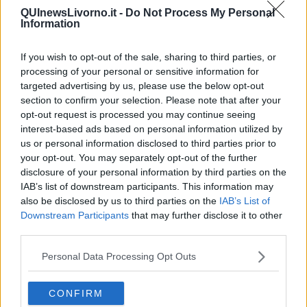
QUInewsLivorno.it -
Do Not Process My Personal
Le osservazioni presentate sono volte a dare attuazione a
Information
provvedimenti già contenuti in altre norme, in particolare in
riferimento al fattore di insularità previsto dal sesto comma dell'art.
119 della Costituzione.
If you wish to opt-out of the sale, sharing to third parties, or
processing of your personal or sensitive information for
Alcuni di questi emendamenti riguardano il
servizio sanitario nelle
targeted advertising by us, please use the below opt-out
piccole isole marine,
notoriamente particolarmente carente; altri
section to confirm your selection. Please note that after your
fanno riferimento alla
creazione della ZES unica (*) anche per i
opt-out request is processed you may continue seeing
Comuni delle isole minori marine di cui alla norma "Resto al
interest-based ads based on personal information utilized by
Sud"
; altri ancora sono relativi al
turismo nelle isole minori,
us or personal information disclosed to third parties prior to
anche in attuazione dell'Accordo sul Turismo tra il Ministero e
your opt-out. You may separately opt-out of the further
l'ANCIM, siglato nel gennaio 2022, che mette al centro la
valorizzazione dei territori insulari, dei beni culturali, delle energie
disclosure of your personal information by third parties on the
rinnovabili e della competitività delle isole rispetto alle realtà
IAB’s list of downstream participants. This information may
costiere.
also be disclosed by us to third parties on the
IAB’s List of
Downstream Participants
that may further disclose it to other
A tutti i componenti della Commissione Bilancio del Senato e ai
third parties.
Ministri di riferimento sono stati inviati gli emendamenti, ricordando
loro gli esiti del confronto avvenuto nel corso degli Stati Generali
Personal Data Processing Opt Outs
delle Isole Minori di Lipari dell'ottobre scorso: un momento storico
che ha segnato l'avvio di un nuovo percorso per il concreto
riconoscimento del disagio e della fragilità delle isole minori marine.
CONFIRM