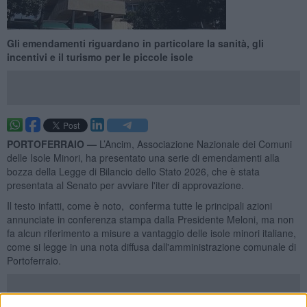
Gli emendamenti riguardano in particolare la sanità, gli
incentivi e il turismo per le piccole isole
PORTOFERRAIO —
L’Ancim, Associazione Nazionale dei Comuni
delle Isole Minori, ha presentato una serie di emendamenti alla
bozza della Legge di Bilancio dello Stato 2026, che è stata
presentata al Senato per avviare l'iter di approvazione.
Il testo infatti, come è noto, conferma tutte le principali azioni
annunciate in conferenza stampa dalla Presidente Meloni, ma non
fa alcun riferimento a misure a vantaggio delle isole minori italiane,
come si legge in una nota diffusa dall'amministrazione comunale di
Portoferraio.