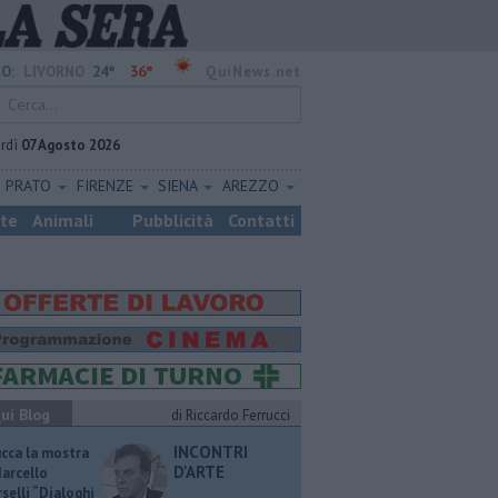
24°
36°
O:
LIVORNO
QuiNews.net
rdì
07 Agosto 2026
PRATO
FIRENZE
SIENA
AREZZO
ste
Animali
Pubblicità
Contatti
ui Blog
di Riccardo Ferrucci
INCONTRI
ucca la mostra
D'ARTE
Marcello
selli “Dialoghi