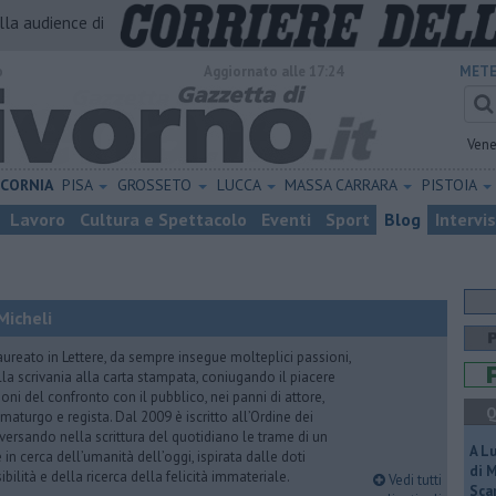
alla audience di
o
Aggiornato alle 17:24
METE
Vene
ICORNIA
PISA
GROSSETO
LUCCA
MASSA CARRARA
PISTOIA
Lavoro
Cultura e Spettacolo
Eventi
Sport
Blog
Intervi
Micheli
aureato in Lettere, da sempre insegue molteplici passioni,
lla scrivania alla carta stampata, coniugando il piacere
oni del confronto con il pubblico, nei panni di attore,
Q
maturgo e regista. Dal 2009 è iscritto all’Ordine dei
iversando nella scrittura del quotidiano le trame di un
A L
n cerca dell’umanità dell’oggi, ispirata dalle doti
di 
ibilità e della ricerca della felicità immateriale.
Vedi tutti
Scar