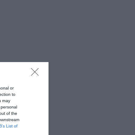
sonal or
ection to
ou may
 personal
out of the
 downstream
B’s List of