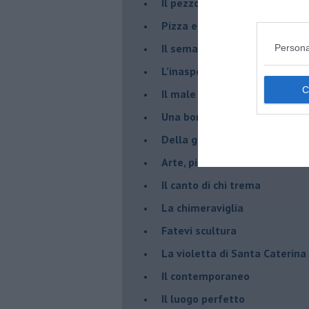
​Il pezzo di legno
​Pizza e birra
​Il semaforo rosso
Persona
​L’inaspettato
​Il male è zucchero
​Una borraccia olfattiva, grazi
​Della gentilezza di Carofiglio
Arte, piacere e Pinacoteca di
​Il canto di chi trema
La chimeraviglia
​Fatevi scultura
​La violetta di Santa Caterina
​Il contemporaneo
​Il luogo perfetto