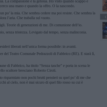
gnia. La compassione e la gelosia. Ho visto quando scappo e
cerco una mano e quando la offro. O la nascondo.
 è un po’ la mia. Che sembra cedere ma poi resiste. Che sembra la
C
ora l’aria. Che traballa sul vuoto.
i figli. Teorie di generazioni di me. Di comunione dell’io.
o, senza tristezza. Levigato dal tempo, senza malinconia.
esideri liberati nell’unica forma possibile: in avanti.
er del Teatro Comunale Pedrazzoli di Fabbrico (RE). E starà lì,
ne di Fabbrico, ha titolo “Senza tasche” e porta in scena le
ello scultore bresciano Roberto Ciroli.
to risparmiato non pochi brutti pensieri su quel po’ di me che
chi al cielo, non è mai sicuro di quel filo rosso su cui è