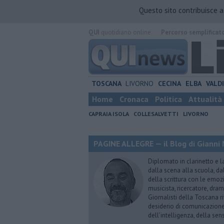
Questo sito contribuisce 
QUI
quotidiano online.
Percorso semplificat
TOSCANA
LIVORNO
CECINA
ELBA
VALD
Home
Cronaca
Politica
Attualità
CAPRAIA ISOLA
COLLESALVETTI
LIVORNO
PAGINE ALLEGRE — il Blog di Gianni 
Diplomato in clarinetto e l
dalla scena alla scuola, da
della scrittura con le emozi
musicista, ricercatore, dram
Giornalisti della Toscana r
desiderio di comunicazione i
dell’intelligenza, della sens