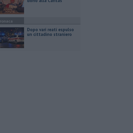
dono alla Caritas
ronaca
Dopo vari reati espulso
un cittadino straniero