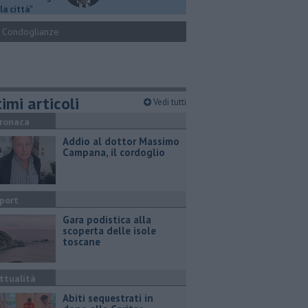
la città"
Condoglianze
imi articoli
Vedi tutti
ronaca
Addio al dottor Massimo
Campana, il cordoglio
port
Gara podistica alla
scoperta delle isole
toscane
ttualità
Abiti sequestrati in