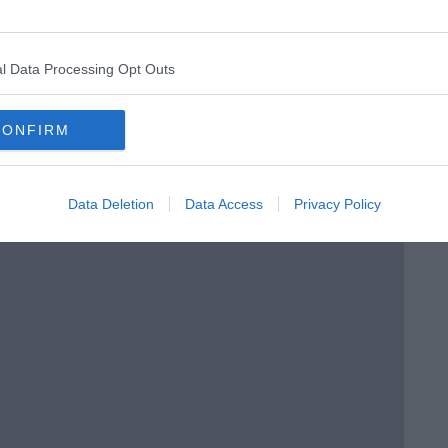
l Data Processing Opt Outs
CONFIRM
e
Data Deletion
Data Access
Privacy Policy
 Brera