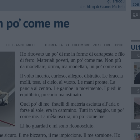
gli articoli
con 
del blog di Gianni Micheli
QUI
un po’ come me
Ult
DI GIANNI MICHELI - DOMENICA
21 DICEMBRE 2025
ORE 08:00
Ho ritrovato un po’ di me in forme di cartapesta e filo
C
di ferro. Materiali poveri, un po’ come me. Non più
da modellare, ormai, ma modellati, un po’ come me.
Il volto incerto, curioso, allegro, distratto. Le braccia
molli, tese, al cielo, al vuoto. Le mani pronte. La
pancia al centro. Le gambe in movimento. I piedi in
S
equilibrio, precario ma ostinato.
Quel po’ di me, fratelli di materia asciutta all’aria o
forse al sole, era in cammino. Tutti in viaggio, un po’
come me. La mèta oscura, un po’ come me.
Li ho guardati e mi sono riconosciuto.
A
me sicuro. Il me bizzarro, il me impiccione. Il me sornione. Ho