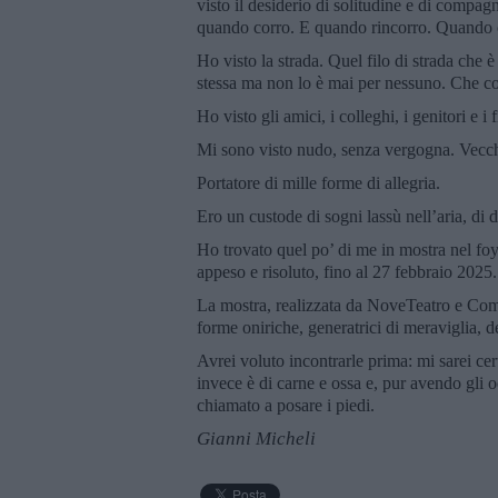
visto il desiderio di solitudine e di compa
quando corro. E quando rincorro. Quando 
Ho visto la strada. Quel filo di strada che
stessa ma non lo è mai per nessuno. Che col
Ho visto gli amici, i colleghi, i genitori e 
Mi sono visto nudo, senza vergogna. Vecchi
Portatore di mille forme di allegria.
Ero un custode di sogni lassù nell’aria, di d
Ho trovato quel po’ di me in mostra nel foy
appeso e risoluto, fino al 27 febbraio 2025.
La mostra, realizzata da NoveTeatro e Comu
forme oniriche, generatrici di meraviglia, d
Avrei voluto incontrarle prima: mi sarei cer
invece è di carne e ossa e, pur avendo gli oc
chiamato a posare i piedi.
Gianni Micheli