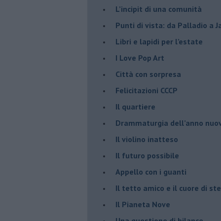
​L’incipit di una comunità
Punti di vista: da Palladio a 
​Libri e lapidi per l’estate
​I Love Pop Art
Città con sorpresa
Felicitazioni CCCP
​Il quartiere
​Drammaturgia dell’anno nuo
​Il violino inatteso
​Il futuro possibile
​Appello con i guanti
​Il tetto amico e il cuore di ste
​Il Pianeta Nove
​Una questione di bilance