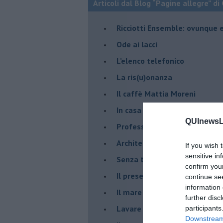
Articoli dal Blog “Pagine allegre” di
​Ricciotti Ensemble: ovunque e
Ode ai lacci
​L’elenco telefonico
​La ris(u)onanza
​Il caffè Mattia Moreni
​In casa ho una macchina del
QUInewsLi
Professione: reporter
Architettura che abbaglia
If you wish 
sensitive in
​Senza tasche, un po’ come m
confirm you
​Il presepe di San Martino
continue se
information 
​Il mare d’autunno
further disc
​Lavare la coscienza
participants
Downstream 