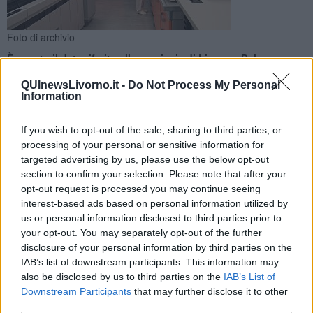
Foto di archivio
È questo il dato riferito alla provincia di Livorno. Dal
monitoraggio settimanale emerge un aumento di casi in
QUInewsLivorno.it -
Do Not Process My Personal
Toscana
Information
If you wish to opt-out of the sale, sharing to third parties, or
processing of your personal or sensitive information for
targeted advertising by us, please use the below opt-out
PROVINCIA DI LIVORNO —
Negli ultimi 7 giorni in provincia di
section to confirm your selection. Please note that after your
Livorno sono stati registrati
4 nuovi casi positivi al Covid-19.
opt-out request is processed you may continue seeing
interest-based ads based on personal information utilized by
us or personal information disclosed to third parties prior to
Da inizio epidemia in tutta la provincia ci sono stati
154.238
contagi
your opt-out. You may separately opt-out of the further
e
967 decessi.
disclosure of your personal information by third parties on the
IAB’s list of downstream participants. This information may
also be disclosed by us to third parties on the
IAB’s List of
Downstream Participants
that may further disclose it to other
third parties.