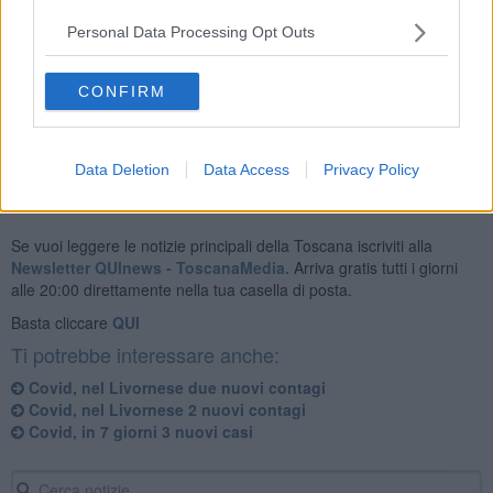
In Toscana nell'ultima settimana ci sono stati
76
nuovi casi positivi e
non ci sono stati decessi.
Personal Data Processing Opt Outs
Per leggere il bollettino Covid con tutti i dati della Toscana
cliccate
CONFIRM
qui.
Data Deletion
Data Access
Privacy Policy
Se vuoi leggere le notizie principali della Toscana iscriviti alla
Newsletter QUInews - ToscanaMedia.
Arriva gratis tutti i giorni
alle 20:00 direttamente nella tua casella di posta.
Basta cliccare
QUI
Ti potrebbe interessare anche:
Covid, nel Livornese due nuovi contagi
Covid, nel Livornese 2 nuovi contagi
Covid, in 7 giorni 3 nuovi casi