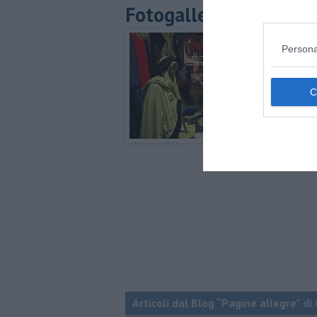
Fotogallery
Persona
Articoli dal Blog “Pagine allegre” di