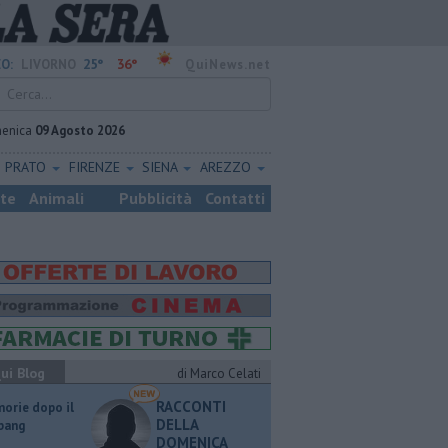
25°
36°
O:
LIVORNO
QuiNews.net
enica
09 Agosto 2026
PRATO
FIRENZE
SIENA
AREZZO
ste
Animali
Pubblicità
Contatti
ui Blog
di Marco Celati
RACCONTI
orie dopo il
DELLA
 bang
DOMENICA