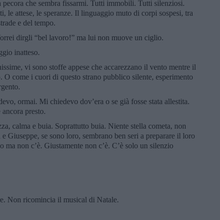
pecora che sembra fissarmi. Tutti immobili. Tutti silenziosi.
i, le attese, le speranze. Il linguaggio muto di corpi sospesi, tra
trade e del tempo.
orrei dirgli “bel lavoro!” ma lui non muove un ciglio.
gio inatteso.
issime, vi sono stoffe appese che accarezzano il vento mentre il
O come i cuori di questo strano pubblico silente, esperimento
rgento.
devo, ormai. Mi chiedevo dov’era o se già fosse stata allestita.
 ancora presto.
azza, calma e buia. Soprattutto buia. Niente stella cometa, non
ia e Giuseppe, se sono loro, sembrano ben seri a preparare il loro
ino ma non c’è. Giustamente non c’è. C’è solo un silenzio
. Non ricomincia il musical di Natale.