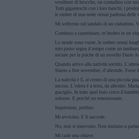
venditore di brocche, un contadino con una 
Tutti giganteschi con i loro banchi, i prodott
le ombre di una notte ormai padrona delle s
Mi soffermo sul sandalo di un ciabattino. V
Continuo a camminare, m’inoltro in un viag
Le strade sono vuote, le ombre ormai lungh
mio passo segna il tempo come un tamburo. 
sociale per la psiche di un novello Dario A
Quando arrivo alla natività sorrido. L’atten
Siamo a fine novembre, d’altronde. Forse è
La natività è lì, al centro di una piccola pi
ancora. L’edera è a terra, da allestire. Mar
giaciglio. In tutto quel buio cerco il bamb
solenne. E perché no emozionante.
Inquietante, perfino.
Mi avvicino. E lì succede.
No, non si muovono. Non iniziano a parlare
Mi cade una chiave.