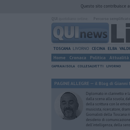
Questo sito contribuisce 
QUI
quotidiano online.
Percorso semplificat
TOSCANA
LIVORNO
CECINA
ELBA
VALD
Home
Cronaca
Politica
Attualità
CAPRAIA ISOLA
COLLESALVETTI
LIVORNO
PAGINE ALLEGRE — il Blog di Gianni 
Diplomato in clarinetto e l
dalla scena alla scuola, da
della scrittura con le emozi
musicista, ricercatore, dram
Giornalisti della Toscana r
desiderio di comunicazione i
dell’intelligenza, della sens