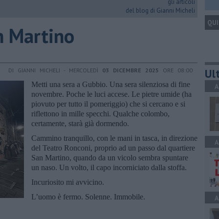
gli articoli
del blog di Gianni Micheli
QUI
an Martino
Ult
DI GIANNI MICHELI - MERCOLEDÌ
03 DICEMBRE 2025
ORE 08:00
Metti una sera a Gubbio. Una sera silenziosa di fine
A
novembre. Poche le luci accese. Le pietre umide (ha
piovuto per tutto il pomeriggio) che si cercano e si
riflettono in mille specchi. Qualche colombo,
certamente, starà già dormendo.
Cammino tranquillo, con le mani in tasca, in direzione
A
del Teatro Ronconi, proprio ad un passo dal quartiere
San Martino, quando da un vicolo sembra spuntare
un naso. Un volto, il capo incorniciato dalla stoffa.
Incuriosito mi avvicino.
L’uomo è fermo. Solenne. Immobile.
A