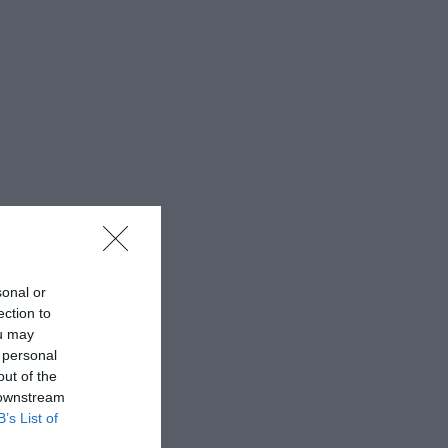
sonal or
ection to
ou may
 personal
out of the
 downstream
B’s List of