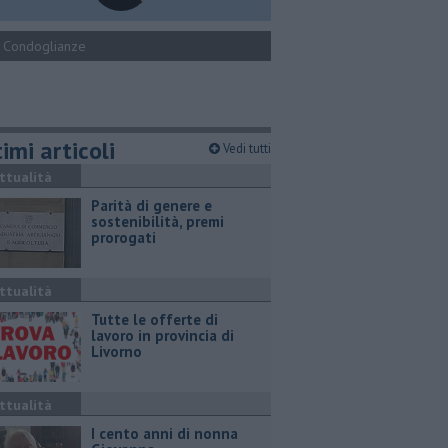
Condoglianze
imi articoli
Vedi tutti
ttualità
Parità di genere e
sostenibilità, premi
prorogati
ttualità
​Tutte le offerte di
lavoro in provincia di
Livorno
ttualità
I cento anni di nonna