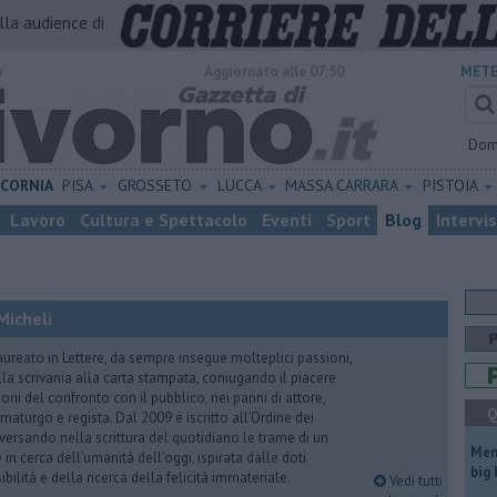
alla audience di
o
Aggiornato alle 07:50
METE
Dom
ICORNIA
PISA
GROSSETO
LUCCA
MASSA CARRARA
PISTOIA
Lavoro
Cultura e Spettacolo
Eventi
Sport
Blog
Intervi
Micheli
aureato in Lettere, da sempre insegue molteplici passioni,
lla scrivania alla carta stampata, coniugando il piacere
oni del confronto con il pubblico, nei panni di attore,
Q
maturgo e regista. Dal 2009 è iscritto all’Ordine dei
iversando nella scrittura del quotidiano le trame di un
Mem
n cerca dell’umanità dell’oggi, ispirata dalle doti
big
ibilità e della ricerca della felicità immateriale.
Vedi tutti