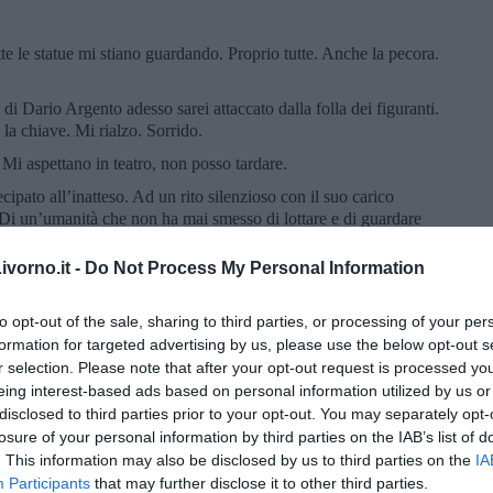
te le statue mi stiano guardando. Proprio tutte. Anche la pecora.
i Dario Argento adesso sarei attaccato dalla folla dei figuranti.
la chiave. Mi rialzo. Sorrido.
. Mi aspettano in teatro, non posso tardare.
ipato all’inatteso. Ad un rito silenzioso con il suo carico
e. Di un’umanità che non ha mai smesso di lottare e di guardare
vorno.it -
Do Not Process My Personal Information
 suo presepe. Un presepe da raccontare soprattutto di notte con
e, potresti non essere così solo come pensi.
to opt-out of the sale, sharing to third parties, or processing of your per
torica tradizione del presepe di San Martino - oltre 120 statue a
formation for targeted advertising by us, please use the below opt-out s
i mestieri dell’antica Gubbio - è già in mostra ma sarà pienamente
r selection. Please note that after your opt-out request is processed y
n il bambinello, a quel punto.
eing interest-based ads based on personal information utilized by us or
disclosed to third parties prior to your opt-out. You may separately opt-
losure of your personal information by third parties on the IAB’s list of
. This information may also be disclosed by us to third parties on the
IA
Participants
that may further disclose it to other third parties.