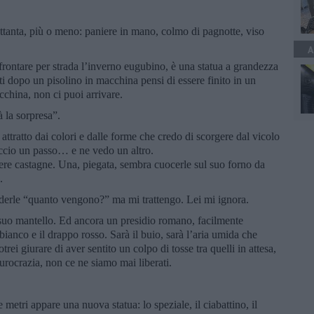
ettanta, più o meno: paniere in mano, colmo di pagnotte, viso
A
rontare per strada l’inverno eugubino, è una statua a grandezza
ti dopo un pisolino in macchina pensi di essere finito in un
cchina, non ci puoi arrivare.
 la sorpresa”.
attratto dai colori e dalle forme che credo di scorgere dal vicolo
accio un passo… e ne vedo un altro.
re castagne. Una, piegata, sembra cuocerle sul suo forno da
.
ederle “quanto vengono?” ma mi trattengo. Lei mi ignora.
suo mantello. Ed ancora un presidio romano, facilmente
bianco e il drappo rosso. Sarà il buio, sarà l’aria umida che
rei giurare di aver sentito un colpo di tosse tra quelli in attesa,
burocrazia, non ce ne siamo mai liberati.
metri appare una nuova statua: lo speziale, il ciabattino, il