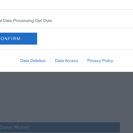
l Data Processing Opt Outs
CONFIRM
Data Deletion
Data Access
Privacy Policy
 Gianni Micheli