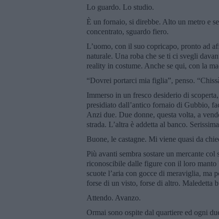
Lo guardo. Lo studio.
È un fornaio, si direbbe. Alto un metro e s
concentrato, sguardo fiero.
L’uomo, con il suo copricapo, pronto ad aff
naturale. Una roba che se ti ci svegli davan
reality in costume. Anche se qui, con la ma
“Dovrei portarci mia figlia”, penso. “Chissà
Immerso in un fresco desiderio di scoperta, 
presidiato dall’antico fornaio di Gubbio, f
Anzi due. Due donne, questa volta, a vende
strada. L’altra è addetta al banco. Serissima
Buone, le castagne. Mi viene quasi da chi
Più avanti sembra sostare un mercante col 
riconoscibile dalle figure con il loro manto 
scuote l’aria con gocce di meraviglia, ma pot
forse di un visto, forse di altro. Maledetta 
Attendo. Avanzo.
Ormai sono ospite dal quartiere ed ogni due 