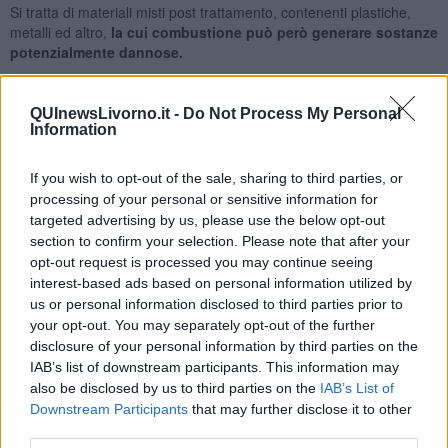
Si tratta di materiali misti post trattamento, contenenti plastiche,
metalli ed altro,
la cui combustione può però generare sostanze
potenzialmente dannose.
Da stamani il vento debole ha ruotato progressivamente,
spostando la nube verso le zone di Stagno e la zona Nord di
QUInewsLivorno.it -
Do Not Process My Personal
Livorno, poi progressivamente sono state interessate le zone del
Information
centro città. Attesa ulteriore rotazione a maestrale nell'arco della
mattinata.
If you wish to opt-out of the sale, sharing to third parties, or
Ad ora (9,30) le operazioni di spegnimento sono in fase avanzata, i
processing of your personal or sensitive information for
vigili del fuoco hanno soffocato l'incendio con schiuma e l'emissione
targeted advertising by us, please use the below opt-out
di fumo si è notevolmente ridotta: l'incendio risulta in fase di
section to confirm your selection. Please note that after your
contenimento e si attende un sensibile miglioramento dello
opt-out request is processed you may continue seeing
scenario nelle prossime ore.
interest-based ads based on personal information utilized by
Permane il COC aperto ed il sistema attivo per il
monitoraggio
us or personal information disclosed to third parties prior to
continuo della situazione.
your opt-out. You may separately opt-out of the further
disclosure of your personal information by third parties on the
Nel frattempo in via precauzionale il
Comune di Livorno ha
IAB’s list of downstream participants. This information may
disposto la sospensione delle attività didattiche ed educative
also be disclosed by us to third parties on the
IAB’s List of
dei seguenti servizi:
Downstream Participants
that may further disclose it to other
- educativi scolastici pubblici e privati (nidi e scuole di infanzia)
third parties.