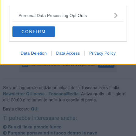
third parties.
Appena giunta sul posto, la squadra dei vigili del fuoco di Livorno
Personal Data Processing Opt Outs
ha raffreddato abbondantemente i dischi monitorando la
temperatura attraverso la termocamera.
CONFIRM
Successivamente è stata fatta la messa in sicurezza del mezzo che
è stato affidato alla Polizia di Stato presente sul posto in attesa del
carro attrezzi.
Data Deletion
Data Access
Privacy Policy
Se vuoi leggere le notizie principali della Toscana iscriviti alla
Newsletter QUInews - ToscanaMedia.
Arriva gratis tutti i giorni
alle 20:00 direttamente nella tua casella di posta.
Basta cliccare
QUI
Ti potrebbe interessare anche:
Bus di linea prende fuoco
Furgone portavalori a fuoco dentro la nave