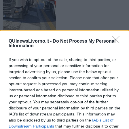
Durante l'intervento
QUInewsLivorno.it -
Do Not Process My Personal
I vigili del fuoco sono intervenuti all'altezza del casello
Information
autostradale in direzione Genova
If you wish to opt-out of the sale, sharing to third parties, or
processing of your personal or sensitive information for
targeted advertising by us, please use the below opt-out
section to confirm your selection. Please note that after your
opt-out request is processed you may continue seeing
LIVORNO —
Verso le 7,30 di questa mattina è partito un principio
interest-based ads based on personal information utilized by
di incendio causato dal surriscaldamento dei dischi dei freni
posteriori di un rimorchio di un autoarticolato.
us or personal information disclosed to third parties prior to
your opt-out. You may separately opt-out of the further
L'autotrasportatore si è fermato nei pressi dell'ingresso del casello
disclosure of your personal information by third parties on the
autostradale in direzione Genova e ha provveduto a sganciare il
IAB’s list of downstream participants. This information may
semirimorchio.
also be disclosed by us to third parties on the
IAB’s List of
Downstream Participants
that may further disclose it to other