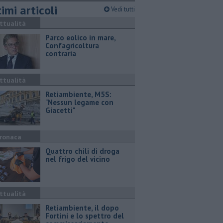
imi articoli
Vedi tutti
ttualità
Parco eolico in mare,
Confagricoltura
contraria
ttualità
Retiambiente, M5S:
"Nessun legame con
Giacetti"
ronaca
Quattro chili di droga
nel frigo del vicino
ttualità
Retiambiente, il dopo
Fortini e lo spettro del