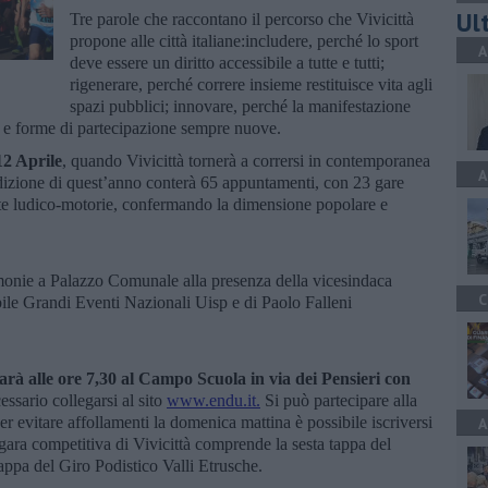
Ult
Tre parole che raccontano il percorso che Vivicittà
propone alle città italiane:includere, perché lo sport
A
deve essere un diritto accessibile a tutte e tutti;
rigenerare, perché correre insieme restituisce vita agli
spazi pubblici; innovare, perché la manifestazione
e e forme di partecipazione sempre nuove.
2 Aprile
, quando Vivicittà tornerà a corrersi in contemporanea
A
L’edizione di quest’anno conterà 65 appuntamenti, con 23 gare
te ludico-motorie, confermando la dimensione popolare e
imonie a Palazzo Comunale alla presenza della vicesindaca
C
bile Grandi Eventi Nazionali Uisp e di Paolo Falleni
 sarà alle ore 7,30 al Campo Scuola in via dei Pensieri con
essario collegarsi al sito
www.endu.it.
Si può partecipare alla
r evitare affollamenti la domenica mattina è possibile iscriversi
A
gara competitiva di Vivicittà comprende la sesta tappa del
appa del Giro Podistico Valli Etrusche.