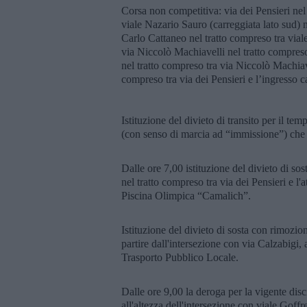
Corsa non competitiva: via dei Pensieri nel
viale Nazario Sauro (carreggiata lato sud) n
Carlo Cattaneo nel tratto compreso tra via
via Niccolò Machiavelli nel tratto compreso
nel tratto compreso tra via Niccolò Machiave
compreso tra via dei Pensieri e l’ingresso 
Istituzione del divieto di transito per il tem
(con senso di marcia ad “immissione”) che si
Dalle ore 7,00 istituzione del divieto di sos
nel tratto compreso tra via dei Pensieri e l'
Piscina Olimpica “Camalich”.
Istituzione del divieto di sosta con rimozio
partire dall'intersezione con via Calzabigi, 
Trasporto Pubblico Locale.
Dalle ore 9,00 la deroga per la vigente dis
all'altezza dell'intersezione con viale Goffr