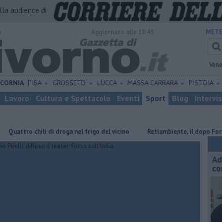
alla audience di
o
Aggiornato alle 18:45
METE
Vene
ICORNIA
PISA
GROSSETO
LUCCA
MASSA CARRARA
PISTOIA
Lavoro
Cultura e Spettacolo
Eventi
Sport
Blog
Intervi
hili di droga nel frigo del vicino
Retiambiente, il dopo Fortini e lo s
Ad
co