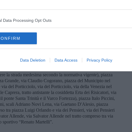
 di Autolinee Toscane: X: @AT_Informa; Facebook: Autolinee
l Data Processing Opt Outs
sta urbane subiranno modifiche e per questo è istituito dalle ore
CONFIRM
ade del centro abitato:
tto compreso tra via Salvator Allende e viale Nazario Sauro, viale
tto compreso tra via dei Pensieri e via Caduti del Lavoro, via
preso tra via Caduti del Lavoro e piazza Giacomo Matteotti,
Data Deletion
Data Access
Privacy Policy
atto compreso tra piazza Giacomo Matteotti e via Giovanni
mpreso tra via Roma e via Ricasoli, via Ricasoli (limitatamente
rrere la strada medesima secondo la normativa vigente), piazza
zza Grande, via Claudio Cogorano, piazza del Municipio nel
ia del Porticciolo, via del Porticciolo, via della Venezia nel
le Caprera, tratto antistante la cosiddetta Erta dei Risicatori, via
il ponte Santa Trinità e il Varco Fortezza), piazza Italo Piccini,
ni, scali Adriano Novi Lena, via Gaetano D'Alesio, piazza
eso tra piazza Luigi Orlando e via dei Pensieri, via dei Pensieri
lvator Allende, via Salvator Allende nel tratto compreso tra via
po sportivo “Renato Martelli”.