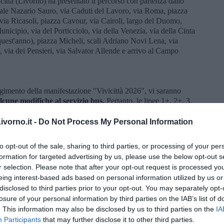
ittà (Livorno) ha presentato il percorso con partenza dallo
viale Nazario Sauro, via Caduti del Lavoro, via Roma, piazza
ia Ricasoli, piazza Cavour, via Cairoli, largo del Duomo,
icipio, via del Porticciolo, via della Venezia, via della Cinta
quest'anno), piazza Micheli, scali Adriano Novi Lena, via
, via dei Pensieri, via Salvator Allende e arrivo al Campo
gimento della manifestazione "Vivicittà 2026", vi saranno
lcune modifiche al servizio bus.
Pertanto, le linee 1+, 2+, 3,
ranno deviate (https://www.at-bus.it/it/viaggia/avvisi/deviazioni-
Trasporto Pubblico Locale, dunque, che abitualmente percorrono i
vorno.it -
Do Not Process My Personal Information
 suddetta, osserveranno itinerari alternativi già autorizzati per
to opt-out of the sale, sharing to third parties, or processing of your per
formation for targeted advertising by us, please use the below opt-out s
cane invita le/i clienti a consultare il sito at-bus.it o la app at
r selection. Please note that after your opt-out request is processed y
 numero verde di Autolinee Toscane: 800 14 24 24 (Lun-Dom 6-
eing interest-based ads based on personal information utilized by us or
disclosed to third parties prior to your opt-out. You may separately opt-
losure of your personal information by third parties on the IAB’s list of
mazioni su tutte le attività, servizi, avvisi, deviazioni,
. This information may also be disclosed by us to third parties on the
IA
erso la pagina delle Faq (frequently asked questions), oltre al
Participants
that may further disclose it to other third parties.
us (at-bus.it/app). Inoltre, si possono anche seguire le