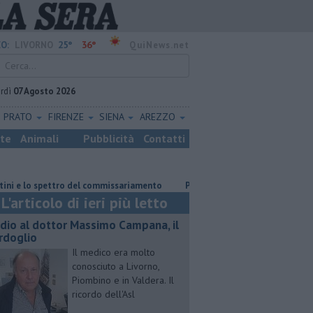
25°
36°
O:
LIVORNO
QuiNews.net
rdì
07 Agosto 2026
PRATO
FIRENZE
SIENA
AREZZO
ste
Animali
Pubblicità
Contatti
pettro del commissariamento
Parco eolico in mare, Confagricoltura cont
L'articolo di ieri più letto
dio al dottor Massimo Campana, il
rdoglio
Il medico era molto
conosciuto a Livorno,
Piombino e in Valdera. Il
ricordo dell'Asl