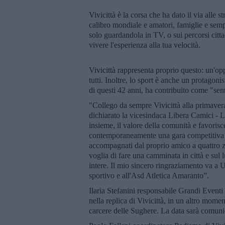
Vivicittà è la corsa che ha dato il via alle
calibro mondiale e amatori, famiglie e semp
solo guardandola in TV, o sui percorsi cittadi
vivere l'esperienza alla tua velocità.
Vivicittà rappresenta proprio questo: un'opp
tutti. Inoltre, lo sport è anche un protagonis
di questi 42 anni, ha contribuito come "sentin
"Collego da sempre Vivicittà alla primavera
dichiarato la vicesindaca Libera Camici - L
insieme, il valore della comunità e favorisce 
contemporaneamente una gara competitiva e
accompagnati dal proprio amico a quattro z
voglia di fare una camminata in città e sul 
intere. Il mio sincero ringraziamento va a
sportivo e all'Asd Atletica Amaranto”.
Ilaria Stefanini responsabile Grandi Eventi
nella replica di Vivicittà, in un altro momen
carcere delle Sughere. La data sarà comunic