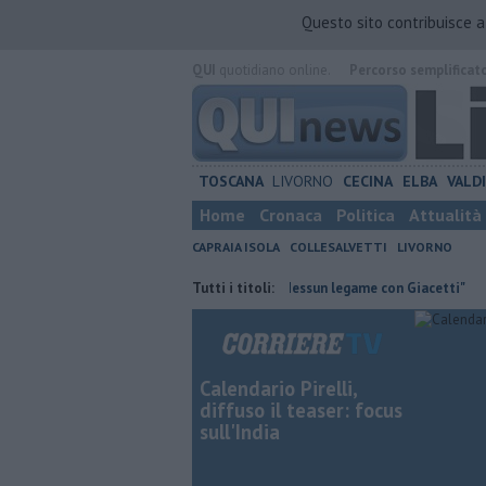
Questo sito contribuisce 
QUI
quotidiano online.
Percorso semplificat
TOSCANA
LIVORNO
CECINA
ELBA
VALD
Home
Cronaca
Politica
Attualità
CAPRAIA ISOLA
COLLESALVETTI
LIVORNO
traria
Retiambiente, M5S: "Nessun legame con Giacetti"
Tutti i titoli:
Quattro c
Calendario Pirelli,
diffuso il teaser: focus
sull'India