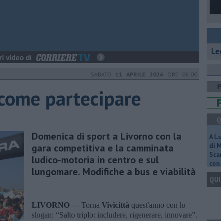
Le
SABATO
11 APRILE 2026
ORE 06:00
 come partecipare
Q
Domenica di sport a Livorno con la
A L
gara competitiva e la camminata
di 
Scar
ludico-motoria in centro e sul
con 
lungomare. Modifiche a bus e viabilità
QUI
LIVORNO —
Torna
Vivicittà
quest'anno con lo
slogan: “Salto triplo: includere, rigenerare, innovare”.