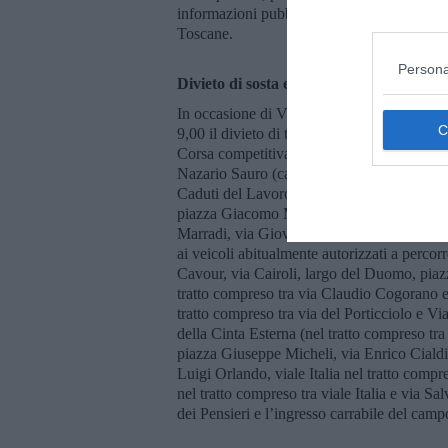
informazioni pubblicate sui canali social
Toscane.
Persona
Divieto di sosta e di transito
In occasione di Vivicittà il traffico e la so
9,00 il divieto di transito nelle seguenti str
Corsa competitiva: via dei Pensieri nel tra
Nazario Sauro (carreggiata lato sud) nel tra
Caduti del Lavoro, via Roma nel tratto com
piazza Giacomo Matteotti, via Roma nel tr
Marradi, via Giovanni Marradi nel tratto co
ai veicoli abitualmente autorizzati a perco
Cavour, via Cairoli, largo del Duomo, pia
tratto compreso tra via Claudio Cogorano e v
tratto compreso tra via del Porticciolo e Via
della Cinta Esterna (nel tratto compreso tra 
piazza Giuseppe Micheli, via Enrico Cialdi
Luigi Orlando, viale Italia nel tratto compr
nel tratto compreso tra viale Italia e via Sa
dei Pensieri e l’ingresso carrabile del cam