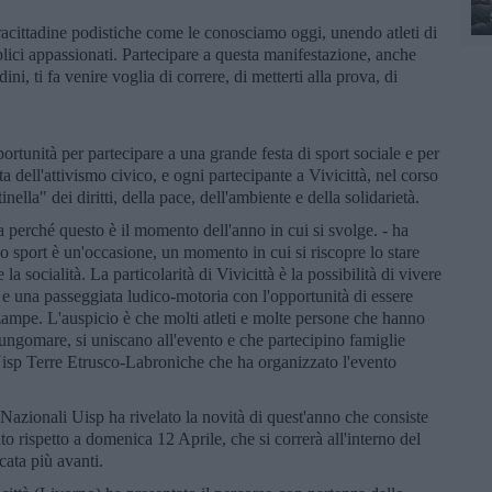
 stracittadine podistiche come le conosciamo oggi, unendo atleti di
lici appassionati. Partecipare a questa manifestazione, anche
ni, ti fa venire voglia di correre, di metterti alla prova, di
ortunità per partecipare a una grande festa di sport sociale e per
ta dell'attivismo civico, e ogni partecipante a Vivicittà, nel corso
ella" dei diritti, della pace, dell'ambiente e della solidarietà.
 perché questo è il momento dell'anno in cui si svolge. - ha
o sport è un'occasione, un momento in cui si riscopre lo stare
la socialità. La particolarità di Vivicittà è la possibilità di vivere
 una passeggiata ludico-motoria con l'opportunità di essere
ampe. L'auspicio è che molti atleti e molte persone che hanno
lungomare, si uniscano all'evento e che partecipino famiglie
 Uisp Terre Etrusco-Labroniche che ha organizzato l'evento
 Nazionali Uisp ha rivelato la novità di quest'anno che consiste
to rispetto a domenica 12 Aprile, che si correrà all'interno del
ata più avanti.