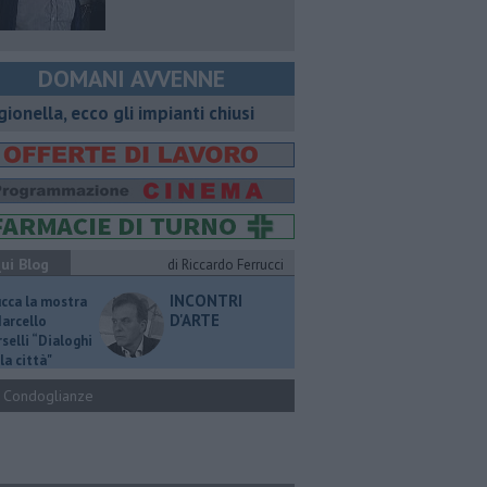
DOMANI AVVENNE
gionella, ecco gli impianti chiusi
ui Blog
di Riccardo Ferrucci
INCONTRI
ucca la mostra
D'ARTE
Marcello
selli “Dialoghi
la città"
Condoglianze