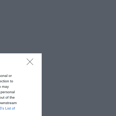
sonal or
ection to
ou may
 personal
out of the
 downstream
B’s List of