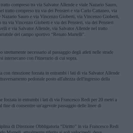
 tratto compreso tra via Salvator Allende e viale Nazario Sauro,
el tratto compreso tra via dei Pensieri e via Carlo Cattaneo, via
le Nazario Sauro e via Vincenzo Gioberti, via Vincenzo Gioberti,
 tra via Vincenzo Gioberti e via dei Pensieri, via dei Pensieri
lli e via Salvator Allende, via Salvator Allende nel tratto
carrabile del campo sportivo “Renato Martelli”.
po strettamente necessario al passaggio degli atleti nelle strade
 intersecano con l'itinerario di cui sopra.
ta con rimozione forzata in entrambi i lati di via Salvator Allende
attraversamento pedonale posto all'altezza dell'ingresso della
ne forzata in entrambi i lati di via Francesco Redi per 20 metri a
al fine di consentire un'agevole passaggio delle linee di
ciplina di Direzione Obbligatoria “Diritto” in via Francesco Redi
edo Mameli, attualmente riferita ai soli velocipedi, deve