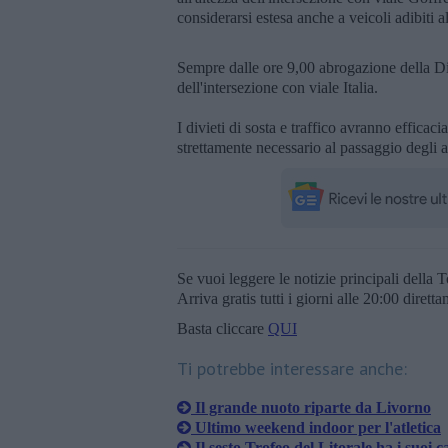
considerarsi estesa anche a veicoli adibiti 
Sempre dalle ore 9,00 abrogazione della Dir
dell'intersezione con viale Italia.
I divieti di sosta e traffico avranno effica
strettamente necessario al passaggio degli atle
Se vuoi leggere le notizie principali della T
Arriva gratis tutti i giorni alle 20:00 dirett
Basta cliccare
QUI
Ti potrebbe interessare anche:
Il grande nuoto riparte da Livorno
Ultimo weekend indoor per l'atletica
Il sesto Trofeo del Litorale ha i suoi 