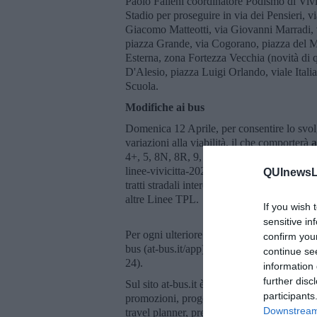
Paolo Falleni coordinatore Podismo di Vivic
Stadio per proseguire in via dei Pensieri, 
Giacomo Matteotti, via Giovanni Marradi, v
piazza Grande, via Cogorano, piazza del Mun
Esterna, zona Fortezza Vecchia (novità di 
D'Alesio, piazza Luigi Orlando, viale Italia
Scuola.
Modifiche ai bus
Domenica 12 Aprile, per consentire lo svol
variazioni alla viabilità, il che comporterà
a
4+, 5, 8N, 8R, 9, 10, 12, 102, 104 e 150 sa
linee-vivicitta-2026-livorno). Le linee di 
QUInewsLi
tratti stradali interessati dalla competizione
altre Linee TPL.
If you wish 
sensitive in
Per ogni ulteriore informazione Autolinee Tos
confirm you
bus (at-bus.it/app), oppure a chiamare il
continue se
24).
information 
further disc
Sul sito at-bus.it è possibile trovare le infor
participants
promozioni, progetti, risposte, anche attrav
Downstream 
travel planner, presenti anche nella app at b