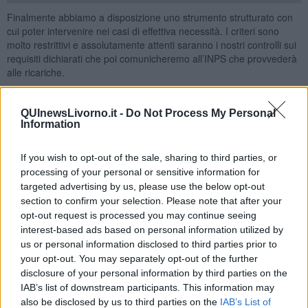
Finalmente abbiamo a disposizione uno strumento strutturato con
cui poter intervenire nei casi di effettiva necessità. I criteri sono
molto restrittivi e assolutamente attenti saranno i nostri controlli sui
requisiti dichiarati che poi comunicheremo all’INPS che provvederà
alle ricariche.
La SIA non è inoltre cumulabile con il reddito di cittadinanza
,
ma questo ci permetterà di usare lo strumento migliore a seconda
QUInewsLivorno.it -
Do Not Process My Personal
dei casi. Importantissimo è poi il ruolo che la legge ritaglia per le
Information
assistenti sociali che saranno parte attiva nella gestione di questa
nuova carta-acquisti ricaricabile che potrà essere erogata soltanto
If you wish to opt-out of the sale, sharing to third parties, or
per un anno e che prevede che il cittadino si impegni a superare la
processing of your personal or sensitive information for
propria situazione di difficoltà economica."
targeted advertising by us, please use the below opt-out
section to confirm your selection. Please note that after your
Il primo requisito per poter fare domanda è quella di avere nel
opt-out request is processed you may continue seeing
nucleo familiare o un
figlio minore o un portatore di handicap
o
interest-based ads based on personal information utilized by
la presenza di una donna in stato di gravidanza almeno al quinto
us or personal information disclosed to third parties prior to
mese. Il richiedente, oltre che italiano, può essere anche un
your opt-out. You may separately opt-out of the further
cittadino straniero in possesso del permesso di soggiorno di lungo
disclosure of your personal information by third parties on the
periodo e residente in Italia da almeno due anni.
IAB’s list of downstream participants. This information may
also be disclosed by us to third parties on the
IAB’s List of