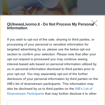
I bambini che frequentano le scuole comunali entreranno alle
QUInewsLivorno.it -
Do Not Process My Personal
10. L'avviso del Comune di Livorno
Information
If you wish to opt-out of the sale, sharing to third parties, or
processing of your personal or sensitive information for
targeted advertising by us, please use the below opt-out
section to confirm your selection. Please note that after your
LIVORNO —
La RSU del Comune di Livorno ha convocato per
opt-out request is processed you may continue seeing
domani, mercoledì 10 dicembre, un’assemblea sindacale del
personale comunale.
interest-based ads based on personal information utilized by
us or personal information disclosed to third parties prior to
L’assemblea si terrà dalle ore 8 alle ore 11 nella sala sindacale del
your opt-out. You may separately opt-out of the further
Palazzo Comunale.
disclosure of your personal information by third parties on the
IAB’s list of downstream participants. This information may
also be disclosed by us to third parties on the
IAB’s List of
Downstream Participants
that may further disclose it to other
In concomitanza con l’assemblea non sarà garantita la regolare
third parties.
erogazione dei servizi comunali, tranne quelli minimi essenziali.