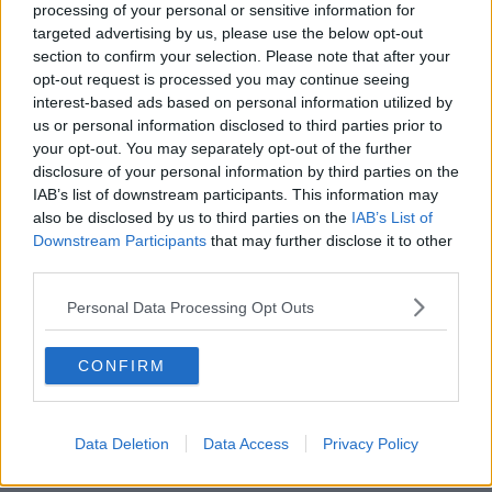
processing of your personal or sensitive information for
targeted advertising by us, please use the below opt-out
Queste le misure principali:via Ernesto Rossi sarà chiusa all’altezza
section to confirm your selection. Please note that after your
del cantiere, che si trova al civico 46, tra le intersezioni con via
opt-out request is processed you may continue seeing
Fagiuoli e via Goldoni. Nei tratti di via Ernesto Rossi prima e dopo il
interest-based ads based on personal information utilized by
cantiere potranno circolare, in doppio senso di marcia, solo
us or personal information disclosed to third parties prior to
residenti/dimoranti muniti di contrassegno lettere “M” ed “M
your opt-out. You may separately opt-out of the further
barrata”, veicoli al servizio di persone con gravi problemi di
disclosure of your personal information by third parties on the
deambulazione (art. 381), veicoli diretti alle rimesse interne, mezzi
IAB’s list of downstream participants. This information may
di Aamps e mezzi di soccorso.
also be disclosed by us to third parties on the
IAB’s List of
Lungo via Ernesto Rossi, dall’intersezione con via Goldoni fino a
Downstream Participants
that may further disclose it to other
corso Amedeo, sarà in vigore il divieto di sosta, per consentire il
third parties.
doppio senso di marcia nei tratti percorribili dagli autorizzati.
Personal Data Processing Opt Outs
Sono stati individuati spazi di sosta alternativi per i veicoli di
residenti e dimoranti titolari di contrassegno lettere “M” ed “M
barrata”, che potranno parcheggiare gratuitamente sul tratto degli
CONFIRM
scali degli Olandesi compreso tra via Augusto Novelli e via Luigi
Bosi, lungo entrambi i lati.
Chi da via Maggi si immetterà nel tratto iniziale di via Goldoni, non
Data Deletion
Data Access
Privacy Policy
potendo svoltare a sinistra in via Ernesto Rossi dovrà proseguire
per via Magenta, con la telecamera al varco