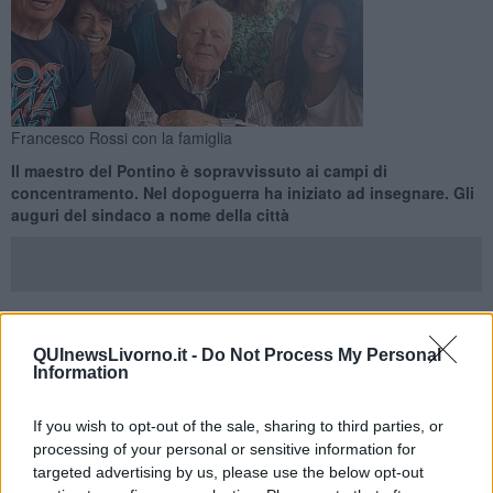
Francesco Rossi con la famiglia
Il maestro del Pontino è sopravvissuto ai campi di
concentramento. Nel dopoguerra ha iniziato ad insegnare. Gli
auguri del sindaco a nome della città
LIVORNO —
Compie cento anni
Francesco Rossi,
nato a Livorno
QUInewsLivorno.it -
Do Not Process My Personal
Information
il 4 Giugno 1926. A
17 anni fu catturato dai tedeschi mentre si
trovava alla stazione, insieme al cognato, e internato in un
campo di concentramento in Germania
.
If you wish to opt-out of the sale, sharing to third parties, or
processing of your personal or sensitive information for
Dopo la liberazione fece ritorno a Livorno a piedi.
Nel
targeted advertising by us, please use the below opt-out
dopoguerra ha iniziato ad esercitare la professione di