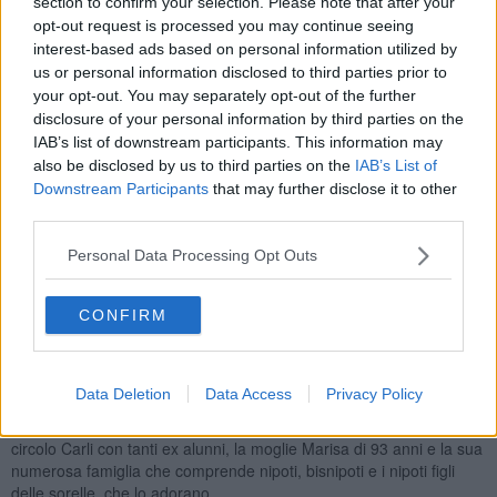
section to confirm your selection. Please note that after your
insegnante, prima all’isola d’Elba poi a Livorno
, per tantissimi
anni alle scuole Micheli. Ha fatto bene il suo lavoro, ha sempre
opt-out request is processed you may continue seeing
lasciato il segno sui suoi allievi, che infatti non si sono mai
interest-based ads based on personal information utilized by
dimenticati di lui.
us or personal information disclosed to third parties prior to
your opt-out. You may separately opt-out of the further
disclosure of your personal information by third parties on the
IAB’s list of downstream participants. This information may
also be disclosed by us to third parties on the
IAB’s List of
Tanti hanno continuato ad andarlo a trovare ed un paio di mesi fa è
Downstream Participants
that may further disclose it to other
stata persino organizzata una festa alla quale hanno preso parte
third parties.
diverse generazioni di ex alunni.
Francesco ha anche impartito per tanti anni ripetizioni di latino,
ha
Personal Data Processing Opt Outs
scritto un bel libro di poesie ed è molto amato e stimato
soprattutto nel suo quartiere, il Pontino
, dove ha aiutato tante
persone a conseguire il diploma di licenza elementare e media.
CONFIRM
Adesso le sue uscite sono diventate meno frequenti ma è molto
lucido e può parlare di politica come un ventenne, infatti è molto
arrabbiato per la situazione mondiale.
Data Deletion
Data Access
Privacy Policy
Festeggerà questo importante compleanno sabato prossimo al
circolo Carli con tanti ex alunni, la moglie Marisa di 93 anni e la sua
numerosa famiglia che comprende nipoti, bisnipoti e i nipoti figli
delle sorelle, che lo adorano.