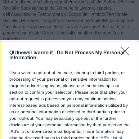
Si tratta di uno degli otto progetti Pnrr realizzati dal Settore Politiche
Sociali e Sociosanitarie del Comune di Livorno, capofila
dell'Associazione Temporanea di Scopo dell' Ambito Territoriale
Sociale Livornese. Il progetto si inserisce nell'obiettivo più ampio di
"accelerare il processo di de-istituzionalizzazione", fornendo alle
persone con disabilità servizi sociali e sanitari di comunità e a
domicilio.
La finalità è duplice: migliorarne l'autonomia e offrire loro reali
QUInewsLivorno.it -
Do Not Process My Personal
opportunità di accesso al mondo del lavoro, anche attraverso le
Information
tecnologie digitali.
A questo scopo, il Comune ha individuato dodici utenti, che hanno
If you wish to opt-out of the sale, sharing to third parties, or
partecipato - nell'ambito della coprogettazione realizzata insieme a
processing of your personal or sensitive information for
Venerabile Arciconfraternita della Misericordia di Livorno Odv,
targeted advertising by us, please use the below opt-out
A.P.S. Comunico E.T.S., In Associazione A.P.S. e Nuovo Futuro
section to confirm your selection. Please note that after your
Cooperativa Sociale - a numerose attività educative e ricreative.
opt-out request is processed you may continue seeing
Tali attività sono state costruite sulla base del piano individualizzato
interest-based ads based on personal information utilized by
di ciascun utente, come percorso preparatorio all'avvio della
us or personal information disclosed to third parties prior to
coabitazione e al lavoro.
your opt-out. You may separately opt-out of the further
Nell'ambito del progetto, l'Associazione Temporanea di Scopo
disclosure of your personal information by third parties on the
livornese ha innanzitutto riqualificato due immobili a Livorno - uno
IAB’s list of downstream participants. This information may
in via Verdi 45 e uno in via degli Asili 47 - dotandoli di strumenti e
also be disclosed by us to third parties on the
IAB’s List of