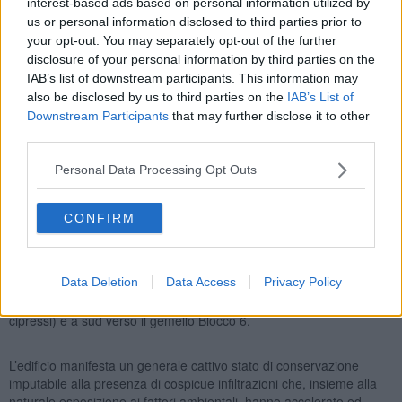
interest-based ads based on personal information utilized by
us or personal information disclosed to third parties prior to
your opt-out. You may separately opt-out of the further
disclosure of your personal information by third parties on the
IAB’s list of downstream participants. This information may
also be disclosed by us to third parties on the
IAB’s List of
Downstream Participants
that may further disclose it to other
third parties.
Personal Data Processing Opt Outs
Il fabbricato del Blocco 7, di forma rettangolare, si sviluppa su due
CONFIRM
piani fuori terra e uno parzialmente interrato. Le rampe di accesso
al piano superiore si sviluppano lungo i due fronti minori, mentre i
loculi sono raggiungibili attraverso un sistema di percorsi e ballatoi
Data Deletion
Data Access
Privacy Policy
che si sviluppano lungo i prospetti principali, che si affacciano
rispettivamente verso nord lungo il viale (separato da un filare di
cipressi) e a sud verso il gemello Blocco 6.
L’edificio manifesta un generale cattivo stato di conservazione
imputabile alla presenza di cospicue infiltrazioni che, insieme alla
naturale esposizione ai fattori ambientali, hanno accelerato ed