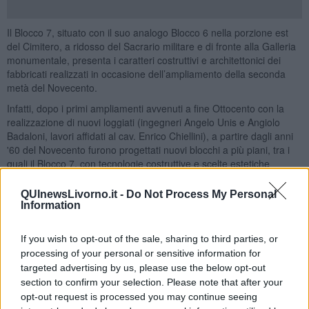
Il Blocco 7, situato con il suo analogo Blocco 6 nella porzione est
del Cimitero, a ridosso del Sacrario militare e di fronte alla Galleria
monumentale, presenta i caratteri costruttivi e architettonici dei
fabbricati realizzati in occasione dell’ampliamento della seconda
metà del Novecento.
Infatti, dopo i primi ampliamenti avvenuti a fine Ottocento con la
realizzazione di nuovi loggiati (ingegneri Angelo Unis e Angiolo
Badaloni, lavori affidati al cav. Enrico Chiellini), a partire dagli anni
'60 del Novecento furono progettati nuovi blocchi a più piani, tra i
quali il Blocco 7, con tecnologie costruttive e scelte estetiche
contemporanee, con strutture in cemento armato, coperture piane
o con unghiature, ringhiere semplici in ferro. Gli ultimi blocchi (14,
QUInewsLivorno.it -
Do Not Process My Personal
15 e 16) erano già in funzione alla fine degli anni ‘80.
Information
If you wish to opt-out of the sale, sharing to third parties, or
processing of your personal or sensitive information for
targeted advertising by us, please use the below opt-out
section to confirm your selection. Please note that after your
opt-out request is processed you may continue seeing