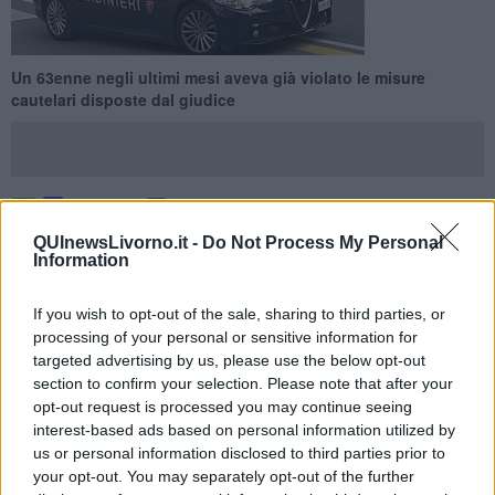
Un 63enne negli ultimi mesi aveva già violato le misure
cautelari disposte dal giudice
LIVORNO —
I carabinieri del Nucleo Operativo e Radiomobile di
QUInewsLivorno.it -
Do Not Process My Personal
Livorno hanno arrestato un
63enne
livornese sorpreso in fragranza
Information
di reato a
violare la misura cautelare degli arresti domiciliari.
If you wish to opt-out of the sale, sharing to third parties, or
Durante una operazione di polizia giudiziaria, l’uomo indagato,
sottoposto alla misura cautelare con braccialetto elettronico per
processing of your personal or sensitive information for
reati di violenza domestica, non è stato trovato all’interno della sua
targeted advertising by us, please use the below opt-out
abitazione di Livorno da una pattuglia di carabinieri in servizio
section to confirm your selection. Please note that after your
esterno di pronto intervento sul territorio che si era recata a
opt-out request is processed you may continue seeing
controllarlo.
interest-based ads based on personal information utilized by
us or personal information disclosed to third parties prior to
your opt-out. You may separately opt-out of the further