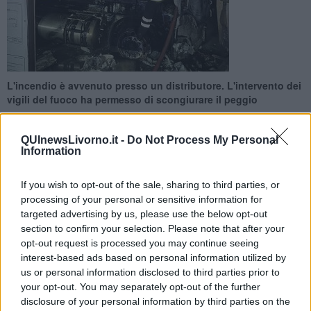
L'incendio è avvenuto presso un distributore. L'intervento dei
vigili del fuoco ha permesso di scongiurare il peggio
QUInewsLivorno.it -
Do Not Process My Personal
Information
If you wish to opt-out of the sale, sharing to third parties, or
LIVORNO —
Una squadra dei vigili del Fuoco di Pisa è intervenuta
processing of your personal or sensitive information for
intorno alle ore 18,45 del 17 Dicembre sulla FIPiLi al km 58 in
targeted advertising by us, please use the below opt-out
direzione Livorno, per l'incendio di un automezzo pesante.
section to confirm your selection. Please note that after your
Presso un distributore di carburanti la motrice di un autoarticolato,
opt-out request is processed you may continue seeing
durante il rifornimento di Gas Naturale Liquido, è stata interessata
interest-based ads based on personal information utilized by
da un incendio.
us or personal information disclosed to third parties prior to
your opt-out. You may separately opt-out of the further
disclosure of your personal information by third parties on the