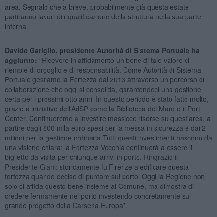
area. Segnalo che a breve, probabilmente già questa estate
partiranno lavori di riqualificazione della struttura nella sua parte
interna.
Davide Gariglio, presidente Autorità di Sistema Portuale ha
aggiunto:
“Ricevere in affidamento un bene di tale valore ci
riempie di orgoglio e di responsabilità. Come Autorità di Sistema
Portuale gestiamo la Fortezza dal 2013 attraverso un percorso di
collaborazione che oggi si consolida, garantendoci una gestione
certa per i prossimi otto anni. In questo periodo è stato fatto molto,
grazie a iniziative dell’AdSP come la Biblioteca del Mare e il Port
Center. Continueremo a investire massicce risorse su quest'area, a
partire dagli 800 mila euro spesi per la messa in sicurezza e dai 2
milioni per la gestione ordinaria.Tutti questi investimenti nascono da
una visione chiara: la Fortezza Vecchia continuerà a essere il
biglietto da visita per chiunque arrivi in porto. Ringrazio il
Presidente Giani: storicamente fu Firenze a edificare questa
fortezza quando decise di puntare sul porto. Oggi la Regione non
solo ci affida questo bene insieme al Comune, ma dimostra di
credere fermamente nel porto investendo concretamente sul
grande progetto della Darsena Europa”.