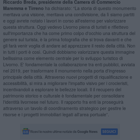
Riccardo Breda, presidente della Camera di Commercio
Maremma e Tirreno
ha dichiarato: “La storia di questo monumento
meritava una visione, meritava una condivisione, da lì siamo partiti
e oggi avrete notato i lavori in corso all'esterno per valorizzare
questa struttura. Oggi vedevo Livorno piena di turisti e riflettevo
sull'importanza che ha come primo colpo d'occhio una struttura del
genere sul turista, è la prima fotografia che si trova davanti e che
gli farà venir voglia di andare ad apprezzare il resto della città. Non
in tutti i porti è così. Quindi dobbiamo valorizzare questa immagine
bellissima come elemento centrale per lo sviluppo turistico di
Livorno. E' fondamentale la collaborazione tra enti pubblici, avviata
nel 2019, per trasformare il monumento nella porta d'ingresso
principale della città. Attraverso nuovi progetti di riqualificazione e
accessibilità, si mira a migliorare l'impatto visivo per i crocieristi,
incentivandoli a esplorare le bellezze locali. Il il recupero del
patrimonio storico e culturale è fondamentale per consolidare
l'identità livornese nel futuro. Il rapporto fra enti la proseguirà
attraverso un tavolo di coordinamento strategico per gestire le
risorse e i progetti immobiliari legati all'area portuale”.