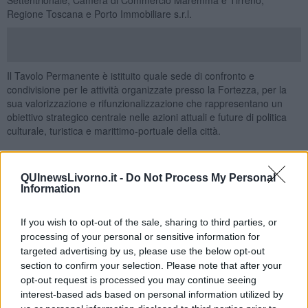
Regione Toscana e Porto Immobiliare s.r.l.
Il Tavolo Permanente è istituito quale sede di confronto e
condivisione per le attività organizzate presso la Fortezza, per la
sua valorizzazione e rifunzionalizzazione che rappresentano un
obiettivo strategico centrale nelle azioni attuali e future di politica
culturale, turistica e marittimo-portuale della città.
Il
presidente della Regione Eugenio Giani ha introdotto gli
QUInewsLivorno.it -
Do Not Process My Personal
interventi raccontando la storia del monumento
e quindi
Information
concludendo: “La Fortezza Vecchia è uno dei simboli più profondi
della storia di Livorno.
Un luogo che racconta il rapporto tra la città e il suo porto, tra
If you wish to opt-out of the sale, sharing to third parties, or
identità, mare, cultura e memoria.
processing of your personal or sensitive information for
targeted advertising by us, please use the below opt-out
section to confirm your selection. Please note that after your
L’accordo per la gestione e la valorizzazione della Fortezza
opt-out request is processed you may continue seeing
rappresenta un passo importante per restituire sempre più questo
interest-based ads based on personal information utilized by
straordinario patrimonio ai cittadini e renderlo protagonista dello