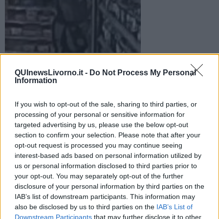
Il ladro di Brunello immortalato dalla videosorveglianza
La polizia ha individuato un giovane aretino dai modi garbati
QUInewsLivorno.it -
Do Not Process My Personal
Information
che aveva rubato trenta bottiglie di Brunello e costosi
cosmetici a Livorno
If you wish to opt-out of the sale, sharing to third parties, or
processing of your personal or sensitive information for
targeted advertising by us, please use the below opt-out
section to confirm your selection. Please note that after your
opt-out request is processed you may continue seeing
LIVORNO —
I furti si erano verificati a settembre, per due volte
interest-based ads based on personal information utilized by
all'interno di un supermercato del centro e in una farmacia di via
us or personal information disclosed to third parties prior to
Grande.
your opt-out. You may separately opt-out of the further
disclosure of your personal information by third parties on the
Identico il modus operandi con il 25enne che,
in maniera del tutto
IAB’s list of downstream participants. This information may
naturale e senza destare sospetti, proprio per il suo aspetto
gentile e curato, si era impossessato di vino pregiato
also be disclosed by us to third parties on the
IAB’s List of
nascondendolo dentro il suo zaino e lo stesso aveva fatto con
Downstream Participants
that may further disclose it to other