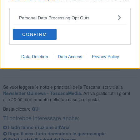
costosi cosmetici portati via dagli scaffali di una farmacia.
third parties.
Personal Data Processing Opt Outs
Con un paziente lavoro di ricerca, sfruttando le immagini della
CONFIRM
videosorveglianza, il giovane è stato però rintracciato dalla Polizia e
denunciato.
Data Deletion
Data Access
Privacy Policy
Se vuoi leggere le notizie principali della Toscana iscriviti alla
Newsletter QUInews - ToscanaMedia.
Arriva gratis tutti i giorni
alle 20:00 direttamente nella tua casella di posta.
Basta cliccare
QUI
Ti potrebbe interessare anche:
I ladri fanno irruzione all'Arci
Dopo il maxi furto riprendono le gastroscopie
Soldi e gioielli rubati dal freezer