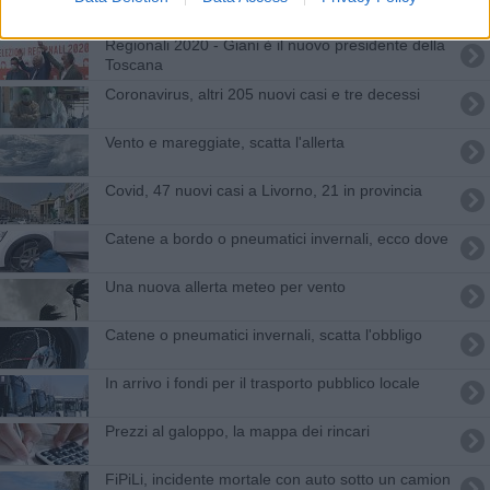
Regionali 2020 - Giani è il nuovo presidente della
Toscana
Coronavirus, altri 205 nuovi casi e tre decessi
Vento e mareggiate, scatta l'allerta
Covid, 47 nuovi casi a Livorno, 21 in provincia
Catene a bordo o pneumatici invernali, ecco dove
Una nuova allerta meteo per vento
Catene o pneumatici invernali, scatta l'obbligo
In arrivo i fondi per il trasporto pubblico locale
Prezzi al galoppo, la mappa dei rincari
FiPiLi, incidente mortale con auto sotto un camion