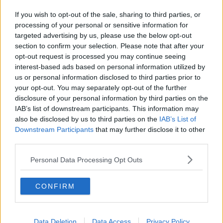
Qualità della vita, Livorno terza in Toscana
If you wish to opt-out of the sale, sharing to third parties, or
Qualità della vita, 7 città toscane perdono punti
processing of your personal or sensitive information for
targeted advertising by us, please use the below opt-out
section to confirm your selection. Please note that after your
In balia del mare agitato, ma è un'esercitazione
opt-out request is processed you may continue seeing
interest-based ads based on personal information utilized by
Artigianato al femminile, Toscana quinta in Italia
us or personal information disclosed to third parties prior to
your opt-out. You may separately opt-out of the further
Qualità della vita, la Toscana è fuori dalle big
disclosure of your personal information by third parties on the
IAB’s list of downstream participants. This information may
Carburanti troppo cari, il Codacons denuncia
also be disclosed by us to third parties on the
IAB’s List of
Downstream Participants
that may further disclose it to other
Pioggia e temporali, prosegue l'allerta
third parties.
Contagi Covid, nel livornese sono fermi da giorni
Personal Data Processing Opt Outs
Temporali forti in arrivo, scatta l'allerta meteo
CONFIRM
E' morto Rizza, tifo amaranto in lutto
Coronavirus, sono 15 i casi in più nel Livornese
Data Deletion
Data Access
Privacy Policy