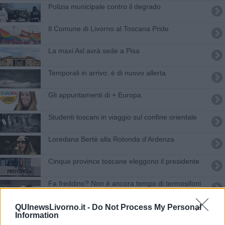
Polizia municipale contro il degrado
Il Comune di Livorno al Toscana Pride
La maxi Asl avrà sede a Pisa
Temporali in arrivo: è di nuovo allerta
Gli appuntamenti di + Europa
Studenti toscani in viaggio sul confine orientale
Loredana Bertè alla Rotonda d'Ardenza
Cinque province toscane eleggono il presidente
Fa freddino? Non è ancora tempo di termosifoni
Giovani sì Lab contro la dispersione scolastica
QUInewsLivorno.it -
Do Not Process My Personal
Information