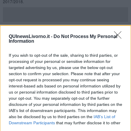
2017/2018.
Per quanto riguarda la nostra città, il Ministero ha comunicato che,
in base alla somma stanziata per Livorno, hanno diritto al voucher
QUInewsLivorno.it -
Do Not Process My Personal
da 200 euro tutti gli studenti delle scuole superiori con un
Isee
Information
compreso tra zero e 5.789,41 euro
.
In base alla graduatoria comunale del Pacchetto Scuola
If you wish to opt-out of the sale, sharing to third parties, or
2017/2018, gli studenti che presentano questa situazione
processing of your personal or sensitive information for
reddituale
sono
290
(su 640 studenti delle scuole secondarie di
targeted advertising by us, please use the below opt-out
secondo grado beneficiari del Pacchetto Scuola).
section to confirm your selection. Please note that after your
Il buono da 200 euro può essere riscosso in qualsiasi ufficio postale
opt-out request is processed you may continue seeing
italiano,
entro il 30 gennaio
. Per chi non dovesse riscuotere entro
interest-based ads based on personal information utilized by
questa data, sarà predisposta una seconda finestra di emissione.
us or personal information disclosed to third parties prior to
your opt-out. You may separately opt-out of the further
Le Poste Italiane sono già in possesso degli elenchi con i
codici
disclosure of your personal information by third parties on the
fiscali degli studenti
beneficiari (maggiorenni o minorenni che
IAB’s list of downstream participants. This information may
siano) inviati dal Ministero. Sarà quindi sufficiente comunicare
also be disclosed by us to third parties on the
IAB’s List of
all’operatore di sportello postale di dovere incassare una borsa di
Downstream Participants
that may further disclose it to other
studio erogata dal Miur attraverso un bonifico domiciliato.
third parties.