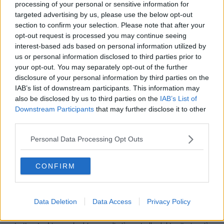
processing of your personal or sensitive information for
Futuro Nazionale.
targeted advertising by us, please use the below opt-out
section to confirm your selection. Please note that after your
opt-out request is processed you may continue seeing
interest-based ads based on personal information utilized by
"Quando si affrontano questioni così delicate, nessun
us or personal information disclosed to third parties prior to
rappresentante delle istituzioni dovrebbe sottrarsi al confronto. -
your opt-out. You may separately opt-out of the further
proseguono - Al contrario, dovrebbe restare al tavolo e contribuire,
disclosure of your personal information by third parties on the
con serietà e senso di responsabilità, alla ricerca di soluzioni
IAB’s list of downstream participants. This information may
concrete. Al di là dello scontro tra Palazzo Comunale e Prefettura,
also be disclosed by us to third parties on the
IAB’s List of
esiste un dato oggettivo che non può più essere ignorato: a Livorno
Downstream Participants
that may further disclose it to other
il problema sicurezza è reale. Spaccio, degrado urbano, risse,
microcriminalità, episodi di violenza e crescente disagio sociale
third parties.
sono problematiche che Futuro Nazionale registra da tempo sul
territorio e che ormai fanno parte della quotidianità di molte zone
Personal Data Processing Opt Outs
della città".
"Per questo riteniamo francamente inaccettabile che, ancora oggi,
CONFIRM
si continui a ridurre tutto a una semplice “percezione di
insicurezza”. L’insicurezza che vivono molti cittadini, commercianti e
famiglie livornesi non è una percezione. È una realtà concreta. Da
Data Deletion
Data Access
Privacy Policy
troppo tempo la sinistra livornese tende a minimizzare o giustificare
problematiche che invece richiederebbero una risposta forte, seria