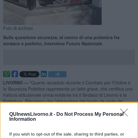
Foto di archivio
Sulla questione sicurezza, al centro di una polemica fra
sindaco e prefetto, interviene Futuro Nazionale
LIVORNO —
"Quanto accaduto durante il Comitato per l’Ordine e
la Sicurezza Pubblica rappresenta un fatto grave, che certifica una
frattura istituzionale ormai evidente tra il Sindaco di Livorno e la
Prefettura. Riteniamo che l’abbandono del tavolo da parte del
Sindaco Salvetti e dei suoi funzionari sia stato un gesto
politicamente e istituzionalmente sbagliato, soprattutto in un
QUInewsLivorno.it -
Do Not Process My Personal
Information
momento in cui il tema della sicurezza urbana rappresenta una
delle principali preoccupazioni dei cittadini livornesi".
If you wish to opt-out of the sale, sharing to third parties, or
Lo scrivono in una nota Fabrizio Filippi e Matteo Occhipinti di