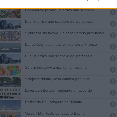
Commercio privato, in arrivo uno sciopero
Bus, in arrivo uno sciopero del personale
Sicurezza sul lavoro, un osservatorio provinciale
Bando traghetti e lavoro, incontro a Firenze
Bus, in arrivo uno sciopero del personale
Servizi educativi a rischio, la mozione
Sciopero ridotto, cosa cambia per i bus
Lavoratori Bertani, raggiunto un accordo
Raffineria Eni, sciopero dell'indotto
Verso il Manifesto del Lavoro Buono