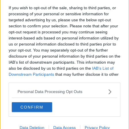
A Guasticce le attività del 187
If you wish to opt-out of the sale, sharing to third parties, or
Aamps stabilizza sessanta lavoratori
processing of your personal or sensitive information for
targeted advertising by us, please use the below opt-out
section to confirm your selection. Please note that after your
Avr, non più ritardi nei pagamenti
opt-out request is processed you may continue seeing
interest-based ads based on personal information utilized by
Indotto Eni, incontro in Regione
us or personal information disclosed to third parties prior to
your opt-out. You may separately opt-out of the further
Municipale, chiesto screening per il personale
disclosure of your personal information by third parties on the
IAB’s list of downstream participants. This information may
Sanità, "serve più personale per dare i servizi"
also be disclosed by us to third parties on the
IAB’s List of
Downstream Participants
that may further disclose it to other
Sciopero in vista, ripercussioni sui bus
third parties.
Bus, sciopero e Covid spingono sul freno
Personal Data Processing Opt Outs
Dal municipio sventola la bandiera della pace
CONFIRM
Cade dal tetto del centro postale e perde la vita
Sciopero contro la legge di bilancio
Data Deletion
Data Access
Privacy Policy