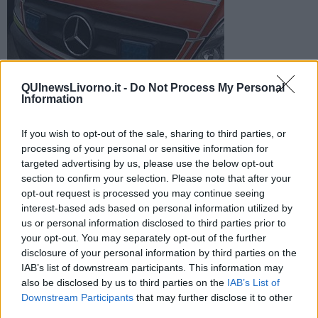
Foto di repertorio
QUInewsLivorno.it -
Do Not Process My Personal
Information
Sul posto sono intervenute ambulanza e automedica ma
purtroppo l'uomo è deceduto
If you wish to opt-out of the sale, sharing to third parties, or
processing of your personal or sensitive information for
targeted advertising by us, please use the below opt-out
section to confirm your selection. Please note that after your
opt-out request is processed you may continue seeing
LIVORNO —
Un uomo di 71 anni, residente a Seravezza, e
interest-based ads based on personal information utilized by
dirigente di calcio, oggi, 29 Aprile verso le 17,30 è andato in arresto
us or personal information disclosed to third parties prior to
cardiaco mentre si trovava al campo da calcio in via Turati, nella
your opt-out. You may separately opt-out of the further
zona di Shangay.
disclosure of your personal information by third parties on the
IAB’s list of downstream participants. This information may
Sul posto sono intervenute un'ambulanza della Croce Rossa e
also be disclosed by us to third parties on the
IAB’s List of
l'automedica. Sono intervenute anche le forze dell'ordine.
Downstream Participants
that may further disclose it to other
third parties.