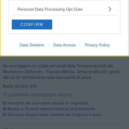
Personal Data Processing Opt Outs
Nonostante i tentativi di rianimare l'uomo con il defibrillatore e da
parte del personale del 118 presente, l'uomo è deceduto.
CONFIRM
(Notizia in aggiornamento)
Data Deletion
Data Access
Privacy Policy
Se vuoi leggere le notizie principali della Toscana iscriviti alla
Newsletter QUInews - ToscanaMedia.
Arriva gratis tutti i giorni
alle 20:00 direttamente nella tua casella di posta.
Basta cliccare
QUI
Ti potrebbe interessare anche:
Investito da una moto muore in ospedale
Muore a 76 anni mentre scarica la biancheria
Giovane muore nello scontro tra furgone e auto