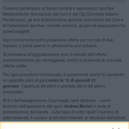
Possono partecipare al bando società e associazioni sportive
dilettantistiche riconosciute dal Coni e dal Cip (Comitato Italiano
Paralimpico), gli enti di promozione sportiva riconosciuti dal Coni e
le Federazioni sportive, nonché consorzi, gruppi ed associazioni fra
questi soggetti.
Ogni concorrente potrà presentare offerte per non più di due
impianti, e potrà averne in affidamento uno soltanto.
Si procederà all’aggiudicazione (con il metodo dell’offerta
economicamente più vantaggiosa) anche in presenza di una sola
offerta valida.
Per ogni procedura concorsuale, il concorrente dovrà far pervenire
un apposito plico di gara
entro le 13 di giovedì 31
gennaio
. L’apertura dei plichi è prevista alle 9 del giorno
successivo.
Ai fini dell’assegnazione, il punteggio sarà attribuito – come
illustrato dall’assessore allo sport
Andrea Morini
in sede di
presentazione del bando - sulla base di criteri quali il numero di
atleti tesserati, il numero di istruttori federali, la rilevanza dell’attività
sportiva svolta, gli impianti gestiti e gli anni di esperienza, i lavori di
miglioria, la disponibilità a
garantire la libera circolazione dei