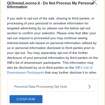
QUInewsLivorno.it -
Do Not Process My Personal
propri tesserati
mediante rilascio di nulla osta gratuito a richiesta,
Information
organizzazione di attività a favore di
giovani
,
studenti
,
diversamente abili
e
anziani
, di attività finalizzate all'inclusione
If you wish to opt-out of the sale, sharing to third parties, or
sociale e
all'integrazione di stranieri
e di categorie a rischio
sociale, con particolare riguardo alla
parità di genere
, la
processing of your personal or sensitive information for
percentuale di
iscrizioni gratuite riservate alle famiglie meno
targeted advertising by us, please use the below opt-out
abbienti
(Isee inferiore a 6mila euro annue), in particolare per la
section to confirm your selection. Please note that after your
fascia 6-11 anni (5 per cento minimo).
opt-out request is processed you may continue seeing
interest-based ads based on personal information utilized by
Queste le palestre che vanno in concessione:
us or personal information disclosed to third parties prior to
palestra “
Bastione
”, via del Bastione 7 – canone annuo a base
your opt-out. You may separately opt-out of the further
d'asta € 3.423,00 oltre iva;
disclosure of your personal information by third parties on the
IAB’s list of downstream participants. This information may
palestra “
De Amicis
”, viale Guglielmo Marconi 79 - canone annuo
also be disclosed by us to third parties on the
IAB’s List of
€ 2.566,91 oltre iva;
Downstream Participants
that may further disclose it to other
palestra “
Manlio Di Rosa
”, via Tiberio Scali 74 - canone annuo €
third parties.
3.899,58 oltre iva;
palestra “
Gualtiero Follati
”, via Dino Provenzal 29 - canone annuo
Personal Data Processing Opt Outs
€ 9.890,71 oltre iva;
palestra “
Lambruschini
”, via Raffaello Lambruschini 5 - canone
CONFIRM
annuo € 9.889,51 oltre iva;