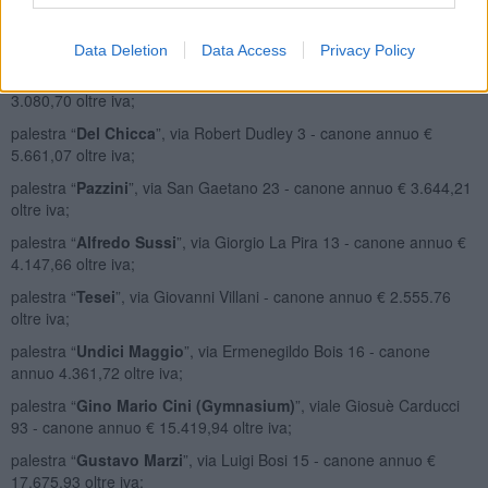
palestra “
Marconi
”, piazza San Simone 9 – canone annuo €
977,82 oltre iva;
Data Deletion
Data Access
Privacy Policy
palestra “
Mazzini
”, viale Vittorio Alfieri 37 - canone annuo €
3.080,70 oltre iva;
palestra “
Del Chicca
”, via Robert Dudley 3 - canone annuo €
5.661,07 oltre iva;
palestra “
Pazzini
”, via San Gaetano 23 - canone annuo € 3.644,21
oltre iva;
palestra “
Alfredo Sussi
”, via Giorgio La Pira 13 - canone annuo €
4.147,66 oltre iva;
palestra “
Tesei
”, via Giovanni Villani - canone annuo € 2.555.76
oltre iva;
palestra “
Undici Maggio
”, via Ermenegildo Bois 16 - canone
annuo 4.361,72 oltre iva;
palestra “
Gino Mario Cini (Gymnasium)
”, viale Giosuè Carducci
93 - canone annuo € 15.419,94 oltre iva;
palestra “
Gustavo Marzi
”, via Luigi Bosi 15 - canone annuo €
17.675,93 oltre iva;