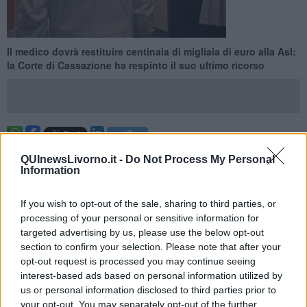
Il medico dovrà restituire centinaia di migliaia di euro alla Asl:
la Corte di Cassazione ha respinto il suo ultimo ricorso
LIVORNO —
"Dopo oltre 21
anni si è conclusa la lunghissima
QUInewsLivorno.it -
Do Not Process My Personal
battaglia legale scoppiata tra un ex primario di radiologia presso
Information
l’Ospedale di Livorno e la ex Azienda Usl 6" hanno fatto sapere
dall'Azienda Usl Toscana nord ovest.
If you wish to opt-out of the sale, sharing to third parties, or
"La Corte di Cassazione - davanti alla quale l’Azienda è stata difesa
processing of your personal or sensitive information for
dagli avvocati
Riccardo Del Punta
e
Ilaria Pagni
dell’Università di
targeted advertising by us, please use the below opt-out
Firenze e da
Vito Vannucci
del Foro di Livorno, ha infatti
section to confirm your selection. Please note that after your
definitivamente respinto anche l’ultimo ricorso intentato dal medico
opt-out request is processed you may continue seeing
contro il proprio licenziamento, intimato nel lontano
1999
- spiega la
interest-based ads based on personal information utilized by
Asl in una nota - La vicenda trae origine dal recesso deciso
us or personal information disclosed to third parties prior to
dall’Azienda per la infondata giustificazione data alla mancata
your opt-out. You may separately opt-out of the further