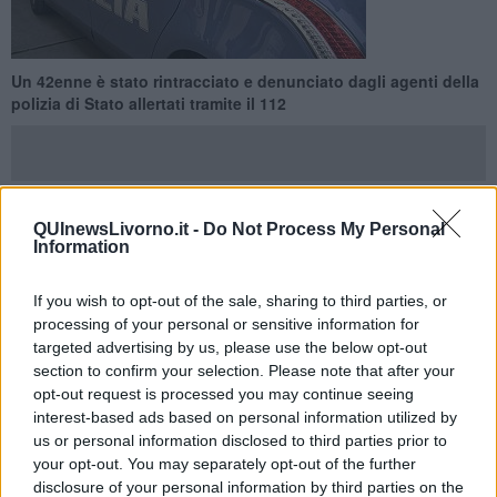
Un 42enne è stato rintracciato e denunciato dagli agenti della
polizia di Stato allertati tramite il 112
QUInewsLivorno.it -
Do Not Process My Personal
LIVORNO —
La Polizia di Stato a seguito di segnalazione del
Information
proprietario di un'auto hs rintracciato l’autore del tentato furto e lo
ha denunciato.
If you wish to opt-out of the sale, sharing to third parties, or
processing of your personal or sensitive information for
Alle ore 16, 30 circa di ieri 4 Giugno, gli agenti di una pattuglia della
targeted advertising by us, please use the below opt-out
Polizia di Stato sono intervenuti in Piazza Luigi Orlando in quanto
section to confirm your selection. Please note that after your
era giunta una richiesta da parte di un cittadino tramite il 112 che
opt-out request is processed you may continue seeing
riferiva di aver parcheggiato poco prima l’auto ed al suo ritorno
interest-based ads based on personal information utilized by
aveva notato un uomo trafugare al suo interno.
us or personal information disclosed to third parties prior to
your opt-out. You may separately opt-out of the further
disclosure of your personal information by third parties on the