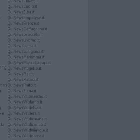
QuiNewsChianti.it
QuiNewsCuoio.it
QuiNewsElba.it
i
QuiNewsEmpolese.it
QuiNewsFirenze.it
QuiNewsGarfagnana.it
QuiNewsGrosseto.it
QuiNewsLivorno.it
QuiNewsLucca.it
QuiNewsLunigiana.it
QuiNewsMaremma.it
QuiNewsMassaCarrara.it
ATTE
QuiNewsMugello.it
QuiNewsPisa.it
QuiNewsPistoia.it
nari
QuiNewsPrato.it
a
QuiNewsSiena.it
QuiNewsValbisenzio.it
QuiNewsValdarno.it
i
QuiNewsValdelsa.it
o e
QuiNewsValdera.it
QuiNewsValdichiana.it
lla
QuiNewsValdicornia.it
QuiNewsValdinievole.it
QuiNewsValdisieve.it