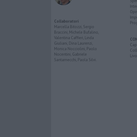
Spet
Inte
Opi
Imp
Collaboratori
Pro
Marcella Bitozzi, Sergio
Braccini, Michele Bufalino,
Valentina Caffieri, Linda
CO
Giuliani, Dina Laurenzi,
Capr
Monica Nocciolini, Paolo
Coll
Nocentini, Gabriele
Liv
Santarnecchi, Paola Silvi.