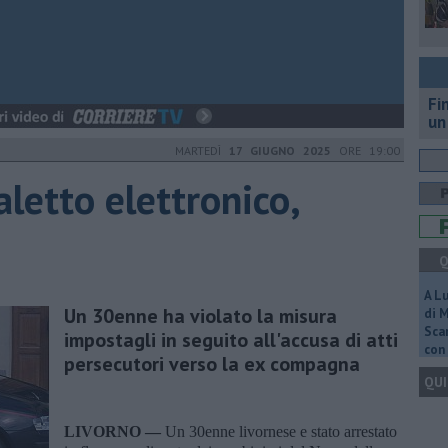
Fi
un
MARTEDÌ
17 GIUGNO 2025
ORE 19:00
aletto elettronico,
Q
A L
Un 30enne ha violato la misura
di 
Scar
impostagli in seguito all'accusa di atti
con 
persecutori verso la ex compagna
QUI
LIVORNO —
Un 30enne livornese e stato arrestato