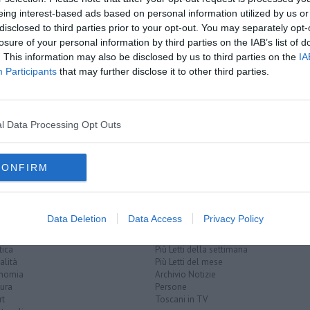
amente nella tua casella di posta.
eing interest-based ads based on personal information utilized by us or
disclosed to third parties prior to your opt-out. You may separately opt-
losure of your personal information by third parties on the IAB’s list of
. This information may also be disclosed by us to third parties on the
IA
Participants
that may further disclose it to other third parties.
n carcere
o
l Data Processing Opt Outs
e
CONFIRM
Data Deletion
Data Access
Privacy Policy
EGORIE
RUBRICHE
naca
Le notizie di oggi
tica
Più Letti della settimana
alità
Più Letti del mese
nomia
Archivio Notizie
ura
Persone
rt
Toscani in TV