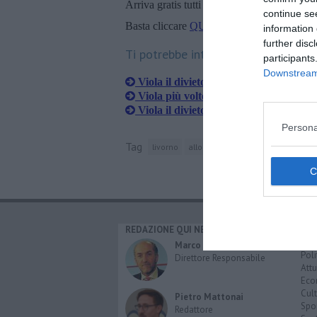
Arriva gratis tutti i giorni alle 20:00 dirett
continue se
Basta cliccare
QUI
information 
further disc
Ti potrebbe interessare anche:
participants
Downstream 
Viola il divieto e si avvicina alla ex
Viola più volte i domiciliari e finisce i
Viola il divieto di avvicinarsi, arrestat
Persona
Tag
livorno
allontanamento dalla casa familiar
REDAZIONE QUI NEWS
CAT
Cro
Marco Migli
Poli
Direttore Responsabile
Attu
Eco
Cult
Pietro Mattonai
Spo
Redattore