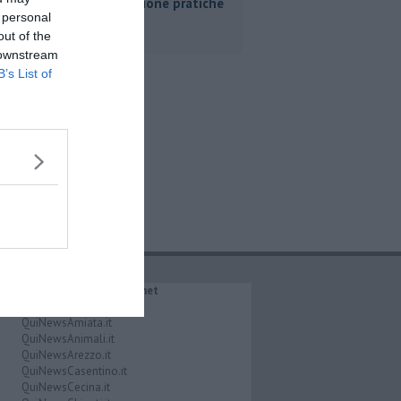
Livorno buone pratiche
 personal
out of the
 downstream
B’s List of
IL NETWORK QuiNews.net
QuiNewsAbetone.it
QuiNewsAmiata.it
QuiNewsAnimali.it
QuiNewsArezzo.it
QuiNewsCasentino.it
QuiNewsCecina.it