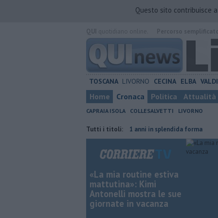
Questo sito contribuisce 
QUI
quotidiano online.
Percorso semplificat
TOSCANA
LIVORNO
CECINA
ELBA
VALD
Home
Cronaca
Politica
Attualità
CAPRAIA ISOLA
COLLESALVETTI
LIVORNO
ttadino straniero
Nonna Licia, 101 anni in splendida forma
Tutti i titoli:
Ecco qu
«La mia routine estiva
mattutina»: Kimi
Antonelli mostra le sue
giornate in vacanza