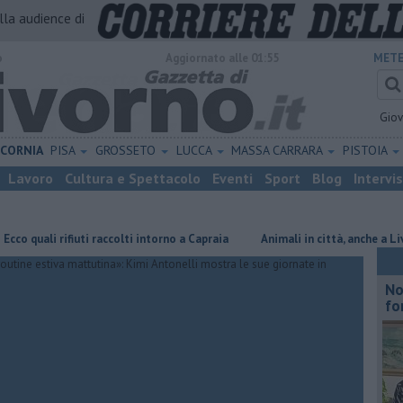
alla audience di
o
Aggiornato alle 01:55
METE
Gio
ICORNIA
PISA
GROSSETO
LUCCA
MASSA CARRARA
PISTOIA
Lavoro
Cultura e Spettacolo
Eventi
Sport
Blog
Intervi
ali rifiuti raccolti intorno a Capraia
Animali in città, anche a Livorno 
No
fo