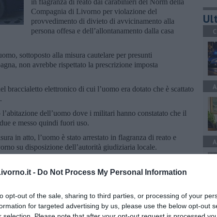
in flagranza di reato dai carabinieri del Norm della
Compagnia di Livorno per violazione del
Ult
provvedimento di divieto di avvicinamento alla
persona offesa e dell’allontanamento dalla casa
C
uomo, sottoposto alla misura cautelare per presunti
gna, non avrebbe rispettato la prescrizione imposta
A
el braccialetto elettronico di cui l’uomo era dotato che è scattato
i.
 l’abitazione dell’uomo dove i militari hanno constatato che il
in due e messo quindi fuori uso.
sura in atto, l’uomo è stato arrestato in flagranza di reato e
A
orno su disposizione dell’autorità giudiziaria locale.
vorno.it -
Do Not Process My Personal Information
to opt-out of the sale, sharing to third parties, or processing of your per
A
formation for targeted advertising by us, please use the below opt-out s
oscana iscriviti alla
Newsletter QUInews - ToscanaMedia.
r selection. Please note that after your opt-out request is processed y