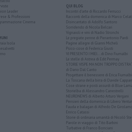
tacoli
rviste
QUI BLOG
nion Leader
Incontri d'arte di Riccardo Ferrucci
rese & Professioni
Racconti della domenica di Marco Celat
grammazione Cinema
Disincantato di Adolfo Santoro
Sorridendo di Nicola Belcari
Vignaioli e vini di Nadio Stronchi
MUNI
Le pregiate penne di Pierantonio Pardi
aia Isola
Pagine allegre di Gianni Micheli
esalvetti
Psico-cose di Federica Giusti
orno
VI PRESENTO I MIEI... di Dino Fiumalbi
Le stelle di Astrea di Edit Permay
STORIE VISPE MA NON TROPPO DISTR
di Dario Dal Canto
Progettare il benessere di Erica Fiumalbi
La Toscana della birra di Davide Cappan
Cose strane e posti assurdi di Blue Lam
Storielba di Alessandro Canestrelli
NEURONEWS di Alberto Arturo Vergani
Pensieri della domenica di Libero Ventur
Fauda e balagan di Alfredo De Girolam
Enrico Catassi
Storie di ordinaria umanità di Nicolò Ste
Parole in viaggio di Tito Barbini
Turbative di Franco Bonciani