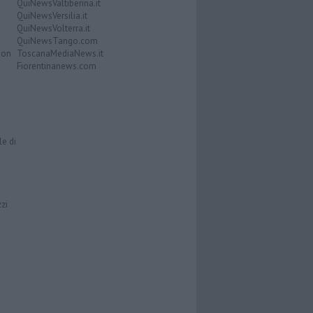
QuiNewsValtiberina.it
QuiNewsVersilia.it
QuiNewsVolterra.it
QuiNewsTango.com
Don
ToscanaMediaNews.it
Fiorentinanews.com
le di
zzi