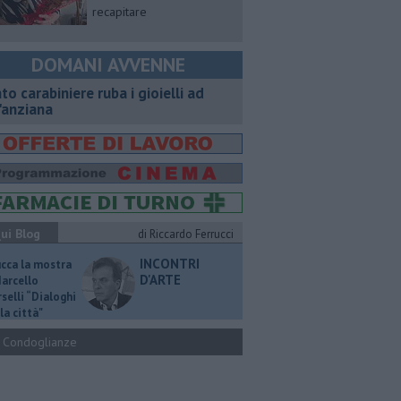
recapitare
DOMANI AVVENNE
nto carabiniere ruba i gioielli ad
'anziana
ui Blog
di Riccardo Ferrucci
INCONTRI
ucca la mostra
D'ARTE
Marcello
selli “Dialoghi
la città"
Condoglianze