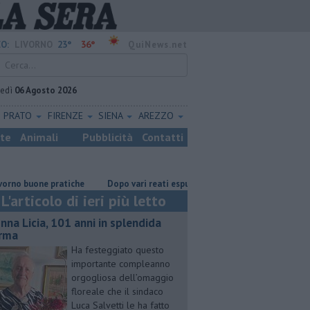
23°
36°
O:
LIVORNO
QuiNews.net
vedì
06 Agosto 2026
PRATO
FIRENZE
SIENA
AREZZO
ste
Animali
Pubblicità
Contatti
buone pratiche
Dopo vari reati espulso un cittadino straniero
Nonna
L'articolo di ieri più letto
nna Licia, 101 anni in splendida
rma
Ha festeggiato questo
importante compleanno
orgogliosa dell’omaggio
floreale che il sindaco
Luca Salvetti le ha fatto