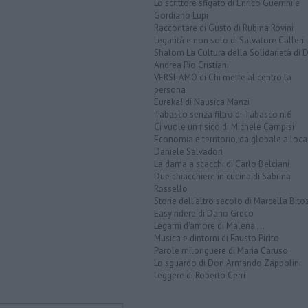
Lo scrittore sfigato di Enrico Guerrini e
Gordiano Lupi
Raccontare di Gusto di Rubina Rovini
Legalità e non solo di Salvatore Calleri
Shalom La Cultura della Solidarietà di 
Andrea Pio Cristiani
VERSI-AMO di Chi mette al centro la
persona
Eureka! di Nausica Manzi
Tabasco senza filtro di Tabasco n.6
Ci vuole un fisico di Michele Campisi
Economia e territorio, da globale a loca
Daniele Salvadori
La dama a scacchi di Carlo Belciani
Due chiacchiere in cucina di Sabrina
Rossello
Storie dell'altro secolo di Marcella Bito
Easy ridere di Dario Greco
Legami d'amore di Malena ...
Musica e dintorni di Fausto Pirìto
Parole milonguere di Maria Caruso
Lo sguardo di Don Armando Zappolini
Leggere di Roberto Cerri