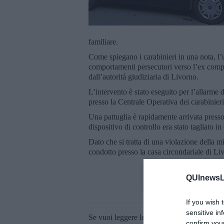
familiare.
Come spiegano i carabinieri in una nota, l’
comportamenti persecutori verso l’ex compa
dall’autoritá giudiziaria di Livorno.
L’intervento è stato eseguito per l’allarme d
presso la Centrale Operativa dei carabinier
Una pattuglia è rapidamente arrivata presso
dispositivo di controllo era stato tagliato 
Dato che si tratta di una violazione della mi
condotto presso la casa circondariale di Liv
QUInewsLi
If you wish 
sensitive in
Se vuoi leggere le notizie principali della T
confirm you