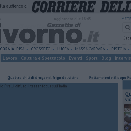
alla audience di
o
Aggiornato alle 18:45
METE
Sab
ICORNIA
PISA
GROSSETO
LUCCA
MASSA CARRARA
PISTOIA
Lavoro
Cultura e Spettacolo
Eventi
Sport
Blog
Intervi
tro chili di droga nel frigo del vicino
Retiambiente, il dopo Fortini e
Qu
vi