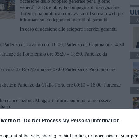
occasione dello sciopero generale per il giorno
venerdì 12 Dicembre, la compagnia di navigazione
Ult
Toremar ha pubblicato un avviso sul suo sito web per
informare sui collegamenti marittimi garantiti.
A
In caso di adesione allo sciopero i servizi garantiti
o): Partenza da Livorno ore 10:00, Partenza da Capraia ore 14:30
Partenze da Portoferraio ore 05:20 – 18:50, Partenze da
A
Partenza da Rio Marina ore 07:00 Partenza da Piombino ore
raghetto): Partenze da Giglio Porto ore 09:10 – 16:00, Partenze
C
rdi o cancellazioni. Maggiori informazioni potranno essere
imbarco.
vorno.it -
Do Not Process My Personal Information
A
to opt-out of the sale, sharing to third parties, or processing of your per