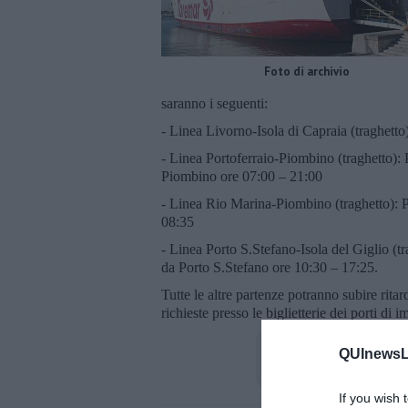
Foto di archivio
saranno i seguenti:
- Linea Livorno-Isola di Capraia (traghett
- Linea Portoferraio-Piombino (traghetto): 
Piombino ore 07:00 – 21:00
- Linea Rio Marina-Piombino (traghetto): 
08:35
- Linea Porto S.Stefano-Isola del Giglio (t
da Porto S.Stefano ore 10:30 – 17:25.
Tutte le altre partenze potranno subire rita
richieste presso le biglietterie dei porti di 
QUInewsLi
If you wish 