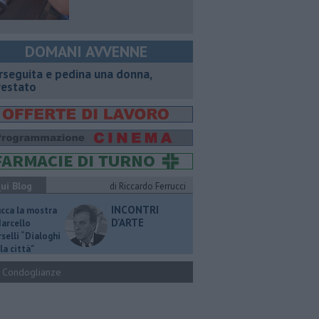
DOMANI AVVENNE
rseguita e pedina una donna,
restato
ui Blog
di Riccardo Ferrucci
INCONTRI
ucca la mostra
D'ARTE
Marcello
selli “Dialoghi
la città"
Condoglianze