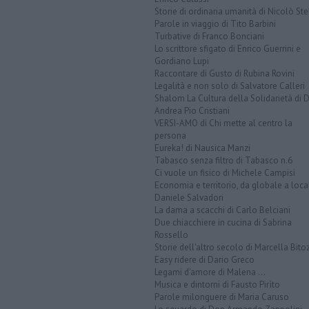
Storie di ordinaria umanità di Nicolò Ste
Parole in viaggio di Tito Barbini
Turbative di Franco Bonciani
Lo scrittore sfigato di Enrico Guerrini e
Gordiano Lupi
Raccontare di Gusto di Rubina Rovini
Legalità e non solo di Salvatore Calleri
Shalom La Cultura della Solidarietà di 
Andrea Pio Cristiani
VERSI-AMO di Chi mette al centro la
persona
Eureka! di Nausica Manzi
Tabasco senza filtro di Tabasco n.6
Ci vuole un fisico di Michele Campisi
Economia e territorio, da globale a loca
Daniele Salvadori
La dama a scacchi di Carlo Belciani
Due chiacchiere in cucina di Sabrina
Rossello
Storie dell'altro secolo di Marcella Bito
Easy ridere di Dario Greco
Legami d'amore di Malena ...
Musica e dintorni di Fausto Pirìto
Parole milonguere di Maria Caruso