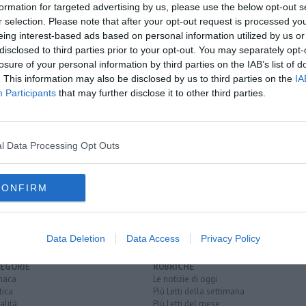
formation for targeted advertising by us, please use the below opt-out s
oscana iscriviti alla
Newsletter QUInews - ToscanaMedia.
r selection. Please note that after your opt-out request is processed y
amente nella tua casella di posta.
eing interest-based ads based on personal information utilized by us or
disclosed to third parties prior to your opt-out. You may separately opt-
losure of your personal information by third parties on the IAB’s list of
. This information may also be disclosed by us to third parties on the
IA
Participants
that may further disclose it to other third parties.
ero mercoledì
to lo sciopero
l Data Processing Opt Outs
ortoferraio
piombino
rio marina
traghetto
porto santo stefano
CONFIRM
Data Deletion
Data Access
Privacy Policy
EGORIE
RUBRICHE
naca
Le notizie di oggi
tica
Più Letti della settimana
alità
Più Letti del mese