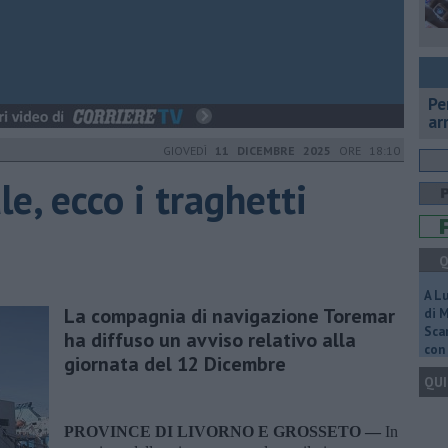
Pe
ar
GIOVEDÌ
11 DICEMBRE 2025
ORE 18:10
e, ecco i traghetti
Q
A L
La compagnia di navigazione Toremar
di 
Scar
ha diffuso un avviso relativo alla
con 
giornata del 12 Dicembre
QUI
PROVINCE DI LIVORNO E GROSSETO —
In