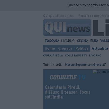
Questo sito contribuisce 
QUI
quotidiano online.
Percorso semplificat
TOSCANA
LIVORNO
CECINA
ELBA
VALD
Home
Cronaca
Politica
Attualità
CAPRAIA ISOLA
COLLESALVETTI
LIVORNO
a contraria
Retiambiente, M5S: "Nessun legame con Giacetti"
Tutti i titoli:
Quat
Calendario Pirelli,
diffuso il teaser: focus
sull'India