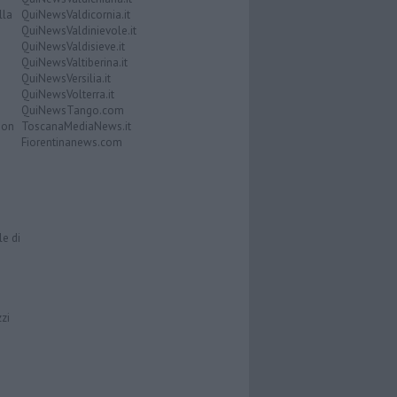
lla
QuiNewsValdicornia.it
QuiNewsValdinievole.it
QuiNewsValdisieve.it
QuiNewsValtiberina.it
QuiNewsVersilia.it
QuiNewsVolterra.it
QuiNewsTango.com
Don
ToscanaMediaNews.it
Fiorentinanews.com
le di
zzi