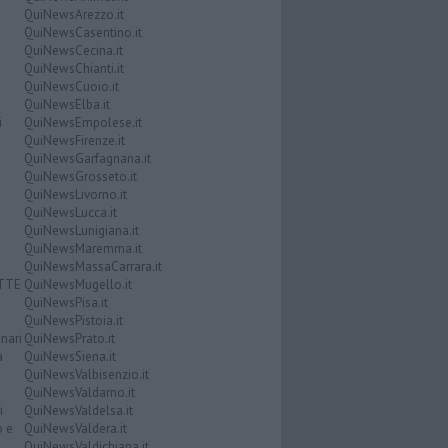
QuiNewsArezzo.it
QuiNewsCasentino.it
QuiNewsCecina.it
QuiNewsChianti.it
QuiNewsCuoio.it
QuiNewsElba.it
i
QuiNewsEmpolese.it
QuiNewsFirenze.it
QuiNewsGarfagnana.it
QuiNewsGrosseto.it
QuiNewsLivorno.it
QuiNewsLucca.it
QuiNewsLunigiana.it
QuiNewsMaremma.it
QuiNewsMassaCarrara.it
ATTE
QuiNewsMugello.it
QuiNewsPisa.it
QuiNewsPistoia.it
nari
QuiNewsPrato.it
a
QuiNewsSiena.it
QuiNewsValbisenzio.it
QuiNewsValdarno.it
i
QuiNewsValdelsa.it
o e
QuiNewsValdera.it
QuiNewsValdichiana.it