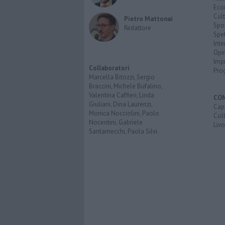
Eco
Cult
Pietro Mattonai
Spo
Redattore
Spet
Inte
Opi
Imp
Collaboratori
Pro
Marcella Bitozzi, Sergio
Braccini, Michele Bufalino,
Valentina Caffieri, Linda
CO
Giuliani, Dina Laurenzi,
Capr
Monica Nocciolini, Paolo
Coll
Nocentini, Gabriele
Liv
Santarnecchi, Paola Silvi.