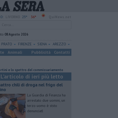
25°
36°
O:
LIVORNO
QuiNews.net
ato
08 Agosto 2026
PRATO
FIRENZE
SIENA
AREZZO
ste
Animali
Pubblicità
Contatti
 lo spettro del commissariamento
Parco eolico in mare, Confagricoltura
L'articolo di ieri più letto
attro chili di droga nel frigo del
cino
La Guardia di Finanza ha
arrestato due uomini, un
terzo uomo è ststo
denunciatl