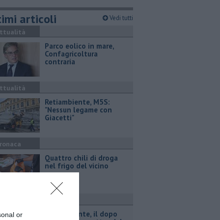
imi articoli
Vedi tutti
ttualità
Parco eolico in mare,
Confagricoltura
contraria
ttualità
Retiambiente, M5S:
"Nessun legame con
Giacetti"
ronaca
Quattro chili di droga
nel frigo del vicino
ttualità
Retiambiente, il dopo
sonal or