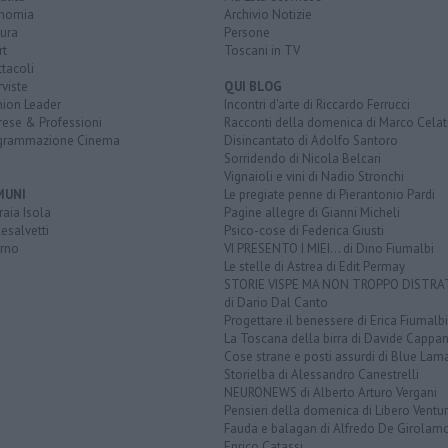
nomia
Archivio Notizie
ura
Persone
rt
Toscani in TV
tacoli
rviste
QUI BLOG
nion Leader
Incontri d'arte di Riccardo Ferrucci
rese & Professioni
Racconti della domenica di Marco Celat
grammazione Cinema
Disincantato di Adolfo Santoro
Sorridendo di Nicola Belcari
Vignaioli e vini di Nadio Stronchi
MUNI
Le pregiate penne di Pierantonio Pardi
aia Isola
Pagine allegre di Gianni Micheli
esalvetti
Psico-cose di Federica Giusti
orno
VI PRESENTO I MIEI... di Dino Fiumalbi
Le stelle di Astrea di Edit Permay
STORIE VISPE MA NON TROPPO DISTR
di Dario Dal Canto
Progettare il benessere di Erica Fiumalbi
La Toscana della birra di Davide Cappan
Cose strane e posti assurdi di Blue Lam
Storielba di Alessandro Canestrelli
NEURONEWS di Alberto Arturo Vergani
Pensieri della domenica di Libero Ventur
Fauda e balagan di Alfredo De Girolam
Enrico Catassi