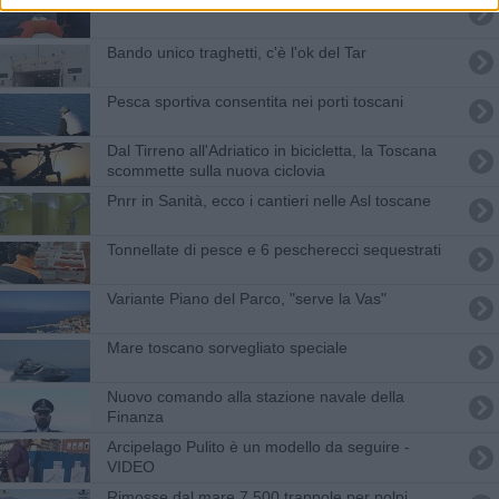
Maltempo di Ferragosto, tanti i soccorsi in mare
Bando unico traghetti, c'è l'ok del Tar
Pesca sportiva consentita nei porti toscani
Dal Tirreno all'Adriatico in bicicletta, la Toscana
scommette sulla nuova ciclovia
Pnrr in Sanità, ecco i cantieri nelle Asl toscane
Tonnellate di pesce e 6 pescherecci sequestrati
Variante Piano del Parco, "serve la Vas"
Mare toscano sorvegliato speciale
Nuovo comando alla stazione navale della
Finanza
Arcipelago Pulito è un modello da seguire -
VIDEO
Rimosse dal mare 7.500 trappole per polpi