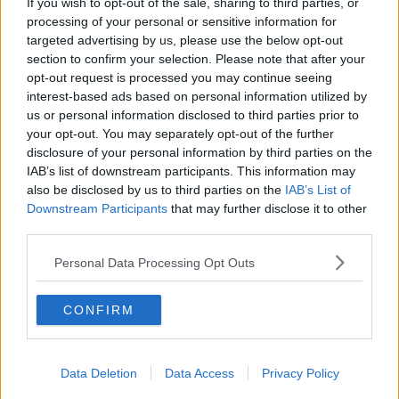
If you wish to opt-out of the sale, sharing to third parties, or
Pesce "senza traccia", maxi sequestro in Toscana
processing of your personal or sensitive information for
targeted advertising by us, please use the below opt-out
Moby, "non partecipiamo al bando, già detto"
section to confirm your selection. Please note that after your
opt-out request is processed you may continue seeing
Verso un'unica Camera di Commercio
interest-based ads based on personal information utilized by
us or personal information disclosed to third parties prior to
La blue economy è in salute
your opt-out. You may separately opt-out of the further
disclosure of your personal information by third parties on the
Recuperate 5 baby tartarughe sulla costa toscana
IAB’s list of downstream participants. This information may
also be disclosed by us to third parties on the
IAB’s List of
Ferragosto sorvegliato dal mare e dal cielo
Downstream Participants
that may further disclose it to other
third parties.
Fanno incetta di ricci di mare, sanzionati due sub
Personal Data Processing Opt Outs
Neo marescialli e sovrintendenti hanno giurato
CONFIRM
Tour in barca in Toscana e nell'Arcipelago
Sciopero Toremar, "occupazione a rischio"
Data Deletion
Data Access
Privacy Policy