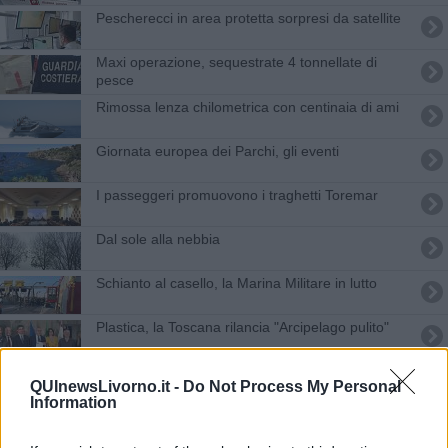
Pescherecci in area protetta sorpresi da satellite
Maxi operazione, sequestrate 4 tonnellate di
pesce
Rimossa lenza chilometrica con centinaia di ami
Giornata europea dei Parchi, gli eventi
I passeggeri promuovono i traghetti Toremar
Dal sole alla nebbia
Schianto al casello, la Marina Militare in lutto
Plastica, la Toscana rilancia "Arcipelago pulito"
Pescherecci in aree protette scovati dal satellite
QUInewsLivorno.it -
Do Not Process My Personal
Information
Celebrata la Giornata del mare