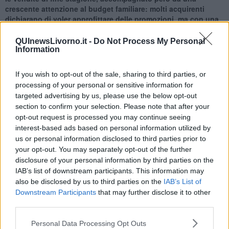
crescente attenzione al budget familiare: molti acquirenti
dichiarano di voler approfittare delle promozioni, ma con una
disponibilità di spesa più contenuta rispetto agli anni
precedenti,
complice il peso del caro-vita e dei costi fissi
QUInewsLivorno.it -
Do Not Process My Personal
dell’abitazione.
Information
If you wish to opt-out of the sale, sharing to third parties, or
processing of your personal or sensitive information for
Le scelte di acquisto si concentrano soprattutto sui capi di uso
targeted advertising by us, please use the below opt-out
quotidiano: calzature, t-shirt, top, maglieria leggera, abiti e
section to confirm your selection. Please note that after your
pantaloni restano le categorie più ricercate, una tendenza che si
opt-out request is processed you may continue seeing
riflette anche nei negozi della provincia.
interest-based ads based on personal information utilized by
us or personal information disclosed to third parties prior to
I saldi continuano quindi a rappresentare un’occasione per
your opt-out. You may separately opt-out of the further
rinnovare il guardaroba estivo con prodotti funzionali e di qualità.
disclosure of your personal information by third parties on the
Per Confesercenti
preoccupa invece la crescente diffusione dei
IAB’s list of downstream participants. This information may
presaldi e delle promozioni anticipate, ormai presenti sia
also be disclosed by us to third parties on the
IAB’s List of
online che offline.
Una parte significativa dei consumatori ha già
Downstream Participants
that may further disclose it to other
effettuato acquisti scontati nelle settimane precedenti, riducendo di
third parties.
fatto la finestra commerciale in cui i saldi mantengono un valore
reale per le imprese.
Personal Data Processing Opt Outs