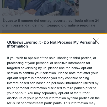
È questo il numero dei contagi accertati sull'isola ultime 24
ore in base ai dati del monitoraggio giornaliero regionale
QUInewsLivorno.it -
Do Not Process My Personal
Information
PROVINCIA DI LIVORNO —
In provincia di Livorno nelle ultime 24
If you wish to opt-out of the sale, sharing to third parties, or
ore sono stati individuati
86
nuovi casi positivi al Covid-19 e c'è
processing of your personal or sensitive information for
anche una vittima.
targeted advertising by us, please use the below opt-out
Questa la distribuzione delle positività emerse nei vari Comuni della
section to confirm your selection. Please note that after your
provincia di Livorno:
opt-out request is processed you may continue seeing
interest-based ads based on personal information utilized by
us or personal information disclosed to third parties prior to
your opt-out. You may separately opt-out of the further
disclosure of your personal information by third parties on the
Area Livornese: Livorno 53, Collesalvetti 4;
IAB’s list of downstream participants. This information may