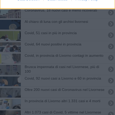
Coronavirus, 18 nuovi casi e meno ricoverati
Al chiaro di luna con gli archivi livornesi
Covid, 51 casi in più in provincia
Covid, 64 nuovi positivi in provincia
Covid, in provincia di Livorno contagi in aumento
Brusca impennata di casi nel Livornese, più di
100
Covid, 92 nuovi casi a Livorno e 60 in provincia
Oltre 200 nuovi casi di Coronavirus nel Livornese
In provincia di Livorno altri 1.331 casi e 4 morti
Altri 1.073 casi di Covid, 5 vittime nel Livornese