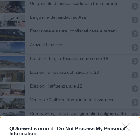
Un quintale di pesce scaduto in tre ristoranti
La guerra dei sindaci su Asa
Estorsione e usura, confiscati case e terreni
Arriva il Libeccio
Bandiere blu, in Toscana ce ne sono 19
Elezioni, affluenza definitiva alle 23
Elezioni, l'affluenza alle 12
Vento a 70 all’ora, danni in tutto il livornese
Coronavirus, i nuovi casi giornalieri salgono a 45
Covid, tre decessi e 119 casi positivi in più
QUInewsLivorno.it -
Do Not Process My Personal
Information