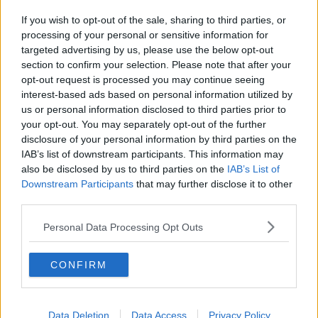
Sfilava i Rolex dai polsi, scattano le manette
If you wish to opt-out of the sale, sharing to third parties, or
Covid, quattro decessi e oltre cento nuovi casi
processing of your personal or sensitive information for
targeted advertising by us, please use the below opt-out
Covid, tre decessi nel livornese, 97 casi in più
section to confirm your selection. Please note that after your
opt-out request is processed you may continue seeing
interest-based ads based on personal information utilized by
Coronavirus, 7 vittime nel Livornese
us or personal information disclosed to third parties prior to
your opt-out. You may separately opt-out of the further
Covid, nel Livornese altri 47 contagi
disclosure of your personal information by third parties on the
IAB’s list of downstream participants. This information may
Covid, in provincia 69 nuovi casi e nessun
also be disclosed by us to third parties on the
IAB’s List of
decesso
Downstream Participants
that may further disclose it to other
Ci sono 89 nuovi positivi nel Livornese
third parties.
Covid, 95 casi in più nella provincia di Livorno
Personal Data Processing Opt Outs
Nel Livornese un morto e 68 nuovi positivi
CONFIRM
Covid, meno di 50 nuovi casi in tutta la provincia
Covid, 45 nuovi casi tra Livorno e provincia
Data Deletion
Data Access
Privacy Policy