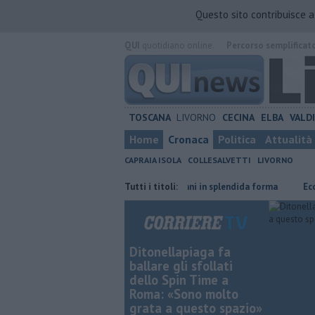
Questo sito contribuisce 
QUI
quotidiano online.
Percorso semplificat
TOSCANA
LIVORNO
CECINA
ELBA
VALD
Home
Cronaca
Politica
Attualità
CAPRAIA ISOLA
COLLESALVETTI
LIVORNO
o straniero
Nonna Licia, 101 anni in splendida forma
Tutti i titoli:
Ecco quali ri
Ditonellapiaga fa
ballare gli sfollati
dello Spin Time a
Roma: «Sono molto
grata a questo spazio»