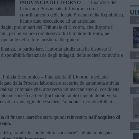
PROVINCIA DI LIVORNO —
I finanzieri del
Comando Provinciale di Livorno, con il
Ult
coordinamento della locale Procura della Repubblica,
C
hanno dato esecuzione ad un articolato
dagini preliminari del Tribunale di Livorno, che dispone il
ili, per un valore complessivo di 10 milioni di Euro, nei
operante nel settore turistico-alberghiero.
nanza, in particolare, l'autorità giudiziaria ha disposto il
 disponibilità finanziarie degli indagati, delle società coinvolte e
A
di Polizia Economico – Finanziaria di Livorno, mediante
legate dalla Procura labronica e scaturite da autonoma attività
odalizio criminale che, attraverso un meccanismo di cosiddetta
A
 alcune società cartiere (dichiarate fallite) ingenti debiti verso
 versati, a vantaggio delle società “a monte” riconducibili ai
a di finanza, sarebbe stato quindi reinvestito
nell’acquisto di
regio.
A
lizio, tramite le “architetture societarie”, abbia impiegato
a
oltre 2.600 lavoratori.