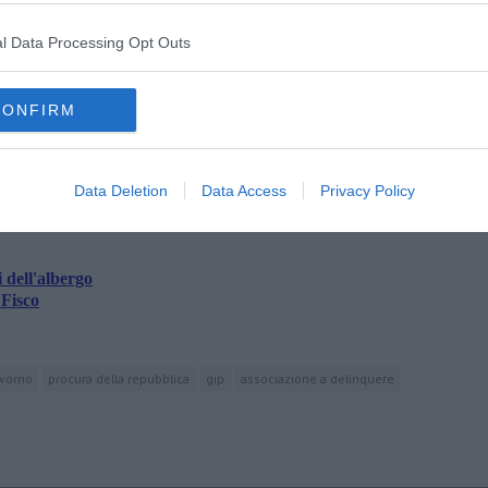
l Data Processing Opt Outs
CONFIRM
 di Finanza, sequestro di 10 milioni di euro
Data Deletion
Data Access
Privacy Policy
 dell'albergo
 Fisco
ivorno
procura della repubblica
gip
associazione a delinquere