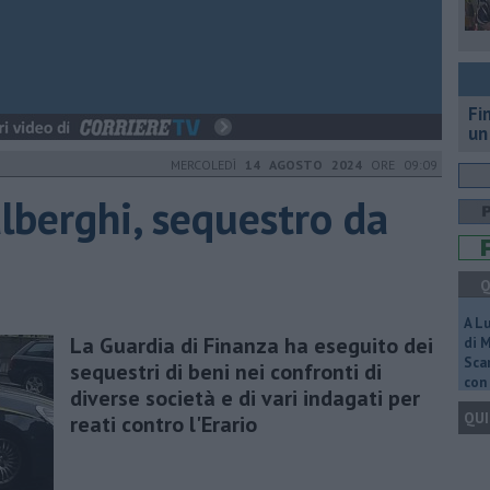
Fi
un
MERCOLEDÌ
14 AGOSTO 2024
ORE 09:09
lberghi, sequestro da
Q
A L
La Guardia di Finanza ha eseguito dei
di 
Scar
sequestri di beni nei confronti di
con 
diverse società e di vari indagati per
QUI
reati contro l'Erario