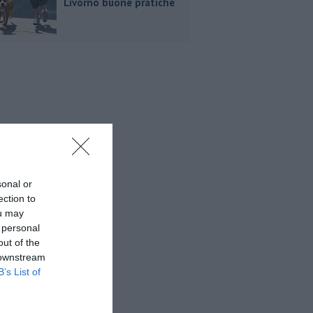
Livorno buone pratiche
sonal or
ection to
ou may
 personal
out of the
 downstream
B’s List of