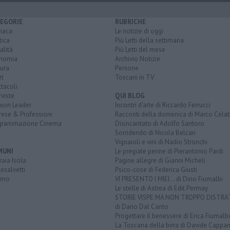
EGORIE
RUBRICHE
naca
Le notizie di oggi
tica
Più Letti della settimana
alità
Più Letti del mese
nomia
Archivio Notizie
ura
Persone
rt
Toscani in TV
tacoli
rviste
QUI BLOG
nion Leader
Incontri d'arte di Riccardo Ferrucci
rese & Professioni
Racconti della domenica di Marco Celat
grammazione Cinema
Disincantato di Adolfo Santoro
Sorridendo di Nicola Belcari
Vignaioli e vini di Nadio Stronchi
MUNI
Le pregiate penne di Pierantonio Pardi
aia Isola
Pagine allegre di Gianni Micheli
esalvetti
Psico-cose di Federica Giusti
orno
VI PRESENTO I MIEI... di Dino Fiumalbi
Le stelle di Astrea di Edit Permay
STORIE VISPE MA NON TROPPO DISTR
di Dario Dal Canto
Progettare il benessere di Erica Fiumalbi
La Toscana della birra di Davide Cappan