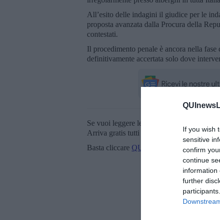
All’esito delle indagini il giudice per le i
proposta avanzata dalla Procura della Repubb
contestati.
Il procedimento penale è ancora nella fase d
definitivamente accertata solo dove interv
QUInewsLi
Se vuoi leggere le notizie principali della T
If you wish 
Arriva gratis tutti i giorni alle 20:00 dirett
sensitive in
Basta cliccare
QUI
confirm you
continue se
information 
further disc
participants
Downstream 