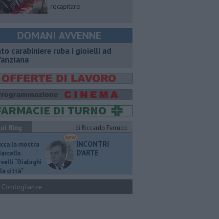
recapitare
DOMANI AVVENNE
nto carabiniere ruba i gioielli ad
'anziana
ui Blog
di Riccardo Ferrucci
INCONTRI
ucca la mostra
D'ARTE
Marcello
selli “Dialoghi
la città"
Condoglianze