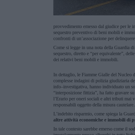
provvedimento emesso dal giudice per le in
sequestro preventivo di beni mobili e immob
confronti di un’associazione per delinquere 
Come si legge in una nota della Guardia di fi
sequestro, diretto e “per equivalente”, delle
dei relativi beni mobili e immobili.
In dettaglio, le Fiamme Gialle del Nucleo 
complesse indagini di polizia giudiziaria de
info–investigativa, hanno individuato un s
“interposizione fittizia”, ha fatto gravare su
l’Erario per oneri sociali e altri tributi mai
responsabili oggetto della misura cautelare.
L’indebito risparmio, come spiega la Guardi
altre attività economiche e immobili di p
In tale contesto sarebbe emerso come il soda
irregolarmente presso alberghi in tutta Itali