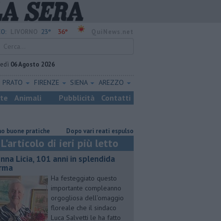
23°
36°
O:
LIVORNO
QuiNews.net
vedì
06 Agosto 2026
PRATO
FIRENZE
SIENA
AREZZO
ste
Animali
Pubblicità
Contatti
pratiche
Dopo vari reati espulso un cittadino straniero
Nonna Lici
L'articolo di ieri più letto
nna Licia, 101 anni in splendida
rma
Ha festeggiato questo
importante compleanno
orgogliosa dell’omaggio
floreale che il sindaco
Luca Salvetti le ha fatto