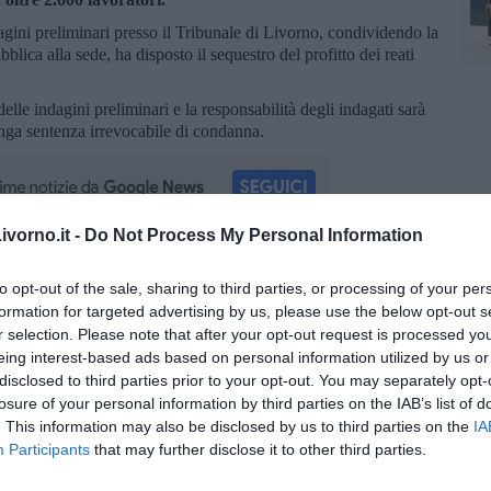
ndagini preliminari presso il Tribunale di Livorno, condividendo la
lica alla sede, ha disposto il sequestro del profitto dei reati
elle indagini preliminari e la responsabilità degli indagati sarà
enga sentenza irrevocabile di condanna.
vorno.it -
Do Not Process My Personal Information
oscana iscriviti alla
Newsletter QUInews - ToscanaMedia.
to opt-out of the sale, sharing to third parties, or processing of your per
amente nella tua casella di posta.
formation for targeted advertising by us, please use the below opt-out s
r selection. Please note that after your opt-out request is processed y
eing interest-based ads based on personal information utilized by us or
disclosed to third parties prior to your opt-out. You may separately opt-
losure of your personal information by third parties on the IAB’s list of
. This information may also be disclosed by us to third parties on the
IA
Participants
that may further disclose it to other third parties.