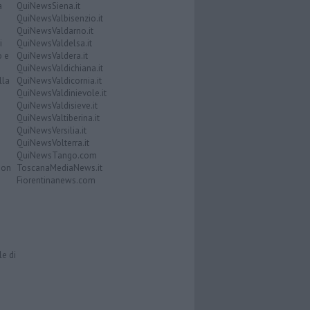
a
QuiNewsSiena.it
QuiNewsValbisenzio.it
QuiNewsValdarno.it
i
QuiNewsValdelsa.it
o e
QuiNewsValdera.it
QuiNewsValdichiana.it
lla
QuiNewsValdicornia.it
QuiNewsValdinievole.it
QuiNewsValdisieve.it
QuiNewsValtiberina.it
QuiNewsVersilia.it
QuiNewsVolterra.it
QuiNewsTango.com
Don
ToscanaMediaNews.it
Fiorentinanews.com
le di