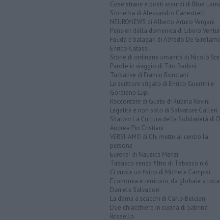
Cose strane e posti assurdi di Blue Lam
Storielba di Alessandro Canestrelli
NEURONEWS di Alberto Arturo Vergani
Pensieri della domenica di Libero Ventur
Fauda e balagan di Alfredo De Girolam
Enrico Catassi
Storie di ordinaria umanità di Nicolò Ste
Parole in viaggio di Tito Barbini
Turbative di Franco Bonciani
Lo scrittore sfigato di Enrico Guerrini e
Gordiano Lupi
Raccontare di Gusto di Rubina Rovini
Legalità e non solo di Salvatore Calleri
Shalom La Cultura della Solidarietà di 
Andrea Pio Cristiani
VERSI-AMO di Chi mette al centro la
persona
Eureka! di Nausica Manzi
Tabasco senza filtro di Tabasco n.6
Ci vuole un fisico di Michele Campisi
Economia e territorio, da globale a loca
Daniele Salvadori
La dama a scacchi di Carlo Belciani
Due chiacchiere in cucina di Sabrina
Rossello