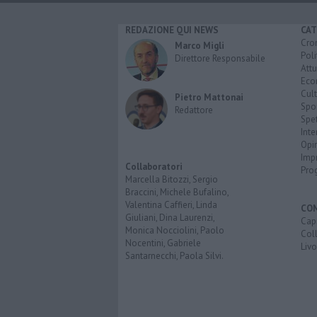
REDAZIONE QUI NEWS
CAT
Cro
Marco Migli
Poli
Direttore Responsabile
Attu
Eco
Cult
Pietro Mattonai
Spo
Redattore
Spet
Inte
Opi
Imp
Collaboratori
Pro
Marcella Bitozzi, Sergio
Braccini, Michele Bufalino,
Valentina Caffieri, Linda
CO
Giuliani, Dina Laurenzi,
Capr
Monica Nocciolini, Paolo
Coll
Nocentini, Gabriele
Liv
Santarnecchi, Paola Silvi.