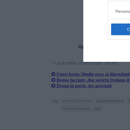
Persona
Operazione della Guardia
Ti potrebbe interessare anche:
Fuori busta 20mila euro ai dipendenti
Bonus facciate, due società frodano il
Droga in porto, tre arrestati
Tag
provincia di livorno
guardia di finanza
l
polizia giudiziaria
italia