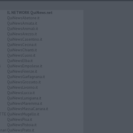
IL NETWORK QuiNews.net
QuiNewsAbetone.it
QuiNewsAmiata.it
QuiNewsAnimali.it
QuiNewsArezzo.it
QuiNewsCasentino.it
QuiNewsCecina.it
QuiNewsChianti.it
QuiNewsCuoio.it
QuiNewsElba.it
i
QuiNewsEmpolese.it
QuiNewsFirenze.it
QuiNewsGarfagnana.it
QuiNewsGrosseto.it
QuiNewsLivorno.it
QuiNewsLucca.it
QuiNewsLunigiana.it
QuiNewsMaremma.it
QuiNewsMassaCarrara.it
ATTE
QuiNewsMugello.it
QuiNewsPisa.it
QuiNewsPistoia.it
nari
QuiNewsPrato.it