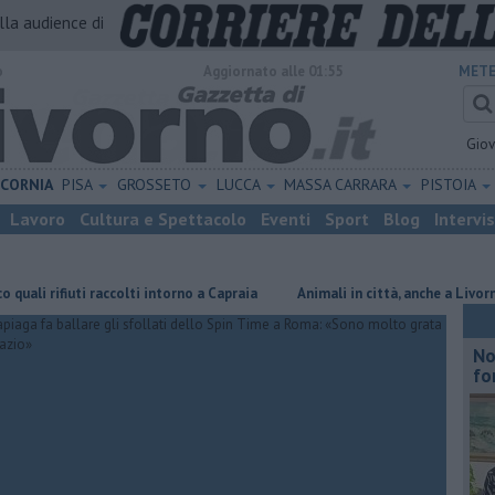
alla audience di
o
Aggiornato alle 01:55
METE
Gio
ICORNIA
PISA
GROSSETO
LUCCA
MASSA CARRARA
PISTOIA
Lavoro
Cultura e Spettacolo
Eventi
Sport
Blog
Intervi
fiuti raccolti intorno a Capraia
Animali in città, anche a Livorno buone 
No
fo