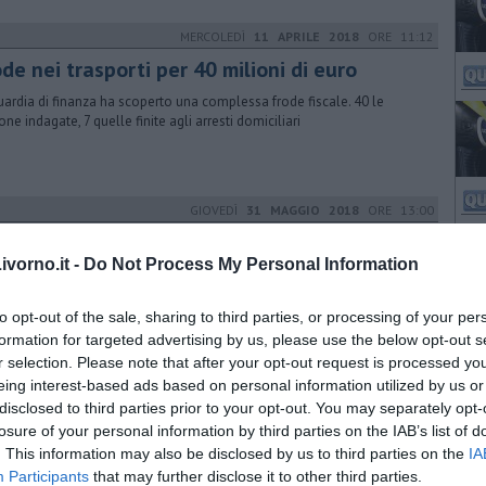
MERCOLEDÌ
11 APRILE 2018
ORE 11:12
de nei trasporti per 40 milioni di euro
uardia di finanza ha scoperto una complessa frode fiscale. 40 le
one indagate, 7 quelle finite agli arresti domiciliari
GIOVEDÌ
31 MAGGIO 2018
ORE 13:00
 mano della 'ndrangheta per evadere il fisco
vorno.it -
Do Not Process My Personal Information
questo sono finiti in manette il Viceprefetto dell'Isola d'Elba e altre
 persone. Sequestrati esplosivi e tabacchi di contrabbando a Livorno
to opt-out of the sale, sharing to third parties, or processing of your per
formation for targeted advertising by us, please use the below opt-out s
r selection. Please note that after your opt-out request is processed y
VENERDÌ
15 GIUGNO 2018
ORE 13:34
eing interest-based ads based on personal information utilized by us or
disclosed to third parties prior to your opt-out. You may separately opt-
ove accuse per il viceprefetto Daveti
losure of your personal information by third parties on the IAB’s list of
ficata in carcere una nuova ordinanza di custodia cautelare, coinvolte
. This information may also be disclosed by us to third parties on the
IA
e tre persone. Si parla di un ingentissimo contrabbando di sigarette
Participants
that may further disclose it to other third parties.