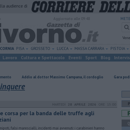
alla audience di
o
Aggiornato alle 09:48
METE
Vene
ICORNIA
PISA
GROSSETO
LUCCA
MASSA CARRARA
PISTOIA
Lavoro
Cultura e Spettacolo
Eventi
Sport
Blog
Intervi
io al dottor Massimo Campana, il cordoglio
Gara podistica alla scope
linquere
MARTEDÌ
28 APRILE 2026
ORE 15:00
e corsa per la banda delle truffe agli
ziani
Q
 nipoti, falsi marescialli, incidenti mai avvenuti: i carabinieri hanno