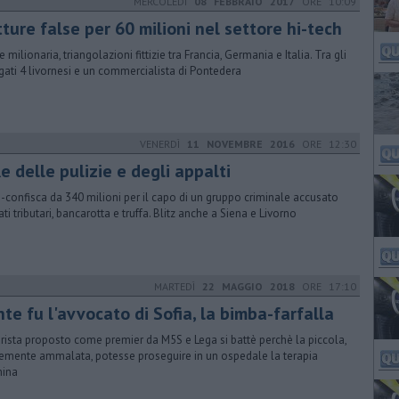
MERCOLEDÌ
08 FEBBRAIO 2017
ORE 10:09
ture false per 60 milioni nel settore hi-tech
 milionaria, triangolazioni fittizie tra Francia, Germania e Italia. Tra gli
gati 4 livornesi e un commercialista di Pontedera
VENERDÌ
11 NOVEMBRE 2016
ORE 12:30
Re delle pulizie e degli appalti
-confisca da 340 milioni per il capo di un gruppo criminale accusato
ati tributari, bancarotta e truffa. Blitz anche a Siena e Livorno
MARTEDÌ
22 MAGGIO 2018
ORE 17:10
te fu l'avvocato di Sofia, la bimba-farfalla
iurista proposto come premier da M5S e Lega si battè perchè la piccola,
emente ammalata, potesse proseguire in un ospedale la terapia
mina