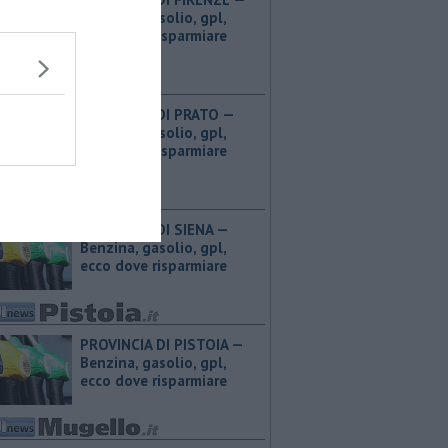
Benzina, gasolio, gpl,
ecco dove risparmiare
PROVINCIA DI PRATO — ​
Benzina, gasolio, gpl,
ecco dove risparmiare
PROVINCIA DI SIENA — ​
Benzina, gasolio, gpl,
ecco dove risparmiare
PROVINCIA DI PISTOIA — ​
Benzina, gasolio, gpl,
ecco dove risparmiare