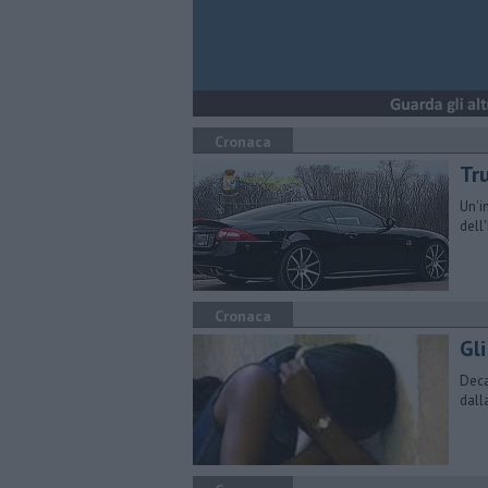
Cronaca
Tru
Un'i
dell
Cronaca
Gli
Deca
dall