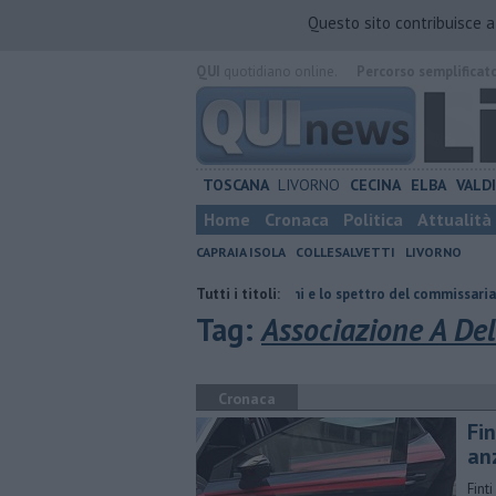
Questo sito contribuisce 
QUI
quotidiano online.
Percorso semplificat
TOSCANA
LIVORNO
CECINA
ELBA
VALD
Home
Cronaca
Politica
Attualità
CAPRAIA ISOLA
COLLESALVETTI
LIVORNO
Retiambiente, il dopo Fortini e lo spettro del commissariamento
Tutti i titoli:
Add
Tag:
Associazione A De
Cronaca
Fin
an
Finti