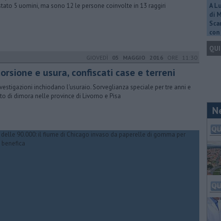
stato 5 uomini, ma sono 12 le persone coinvolte in 13 raggiri
A L
di 
Scar
con 
QUI
GIOVEDÌ
05 MAGGIO 2016
ORE 11:30
orsione e usura, confiscati case e terreni
nvestigazioni inchiodano l'usuraio. Sorveglianza speciale per tre anni e
eto di dimora nelle province di Livorno e Pisa
N