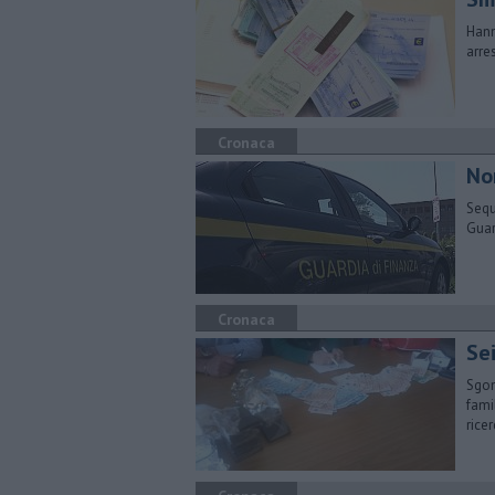
Hann
arre
Cronaca
No
Sequ
Guar
Cronaca
Sei
Sgom
fami
rice