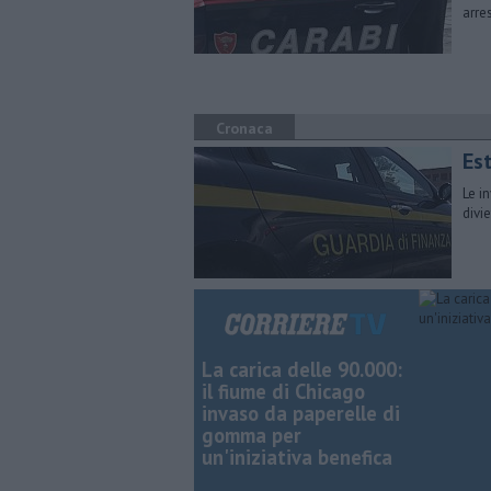
arre
Cronaca
Est
Le i
divi
La carica delle 90.000:
il fiume di Chicago
invaso da paperelle di
gomma per
un'iniziativa benefica