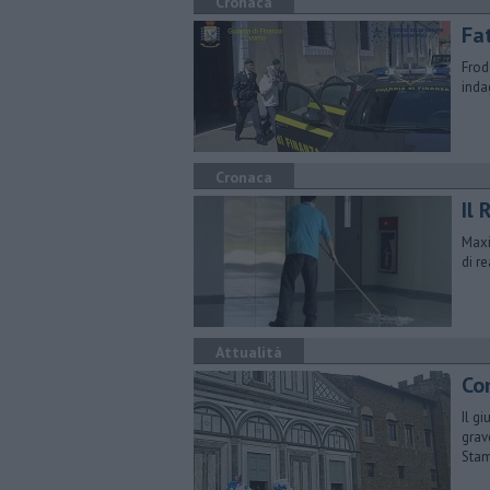
Cronaca
Fat
Frode
inda
Cronaca
Il 
Maxi
di re
Attualità
Con
Il g
grav
Sta