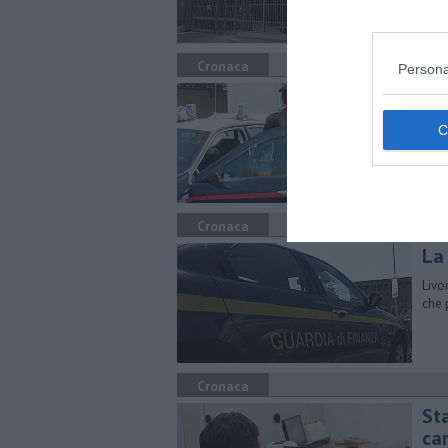
Cronaca
Persona
Fur
Tre 
deli
Cronaca
La
Livo
che 
Cronaca
Sta
ca