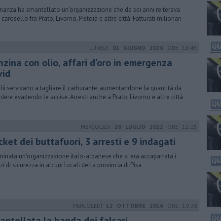
inanza ha smantellato un'organizzazione che da sei anni reiterava
 carosello fra Prato, Livorno, Pistoia e altre città. Fatturati milionari
LUNEDÌ
01 GIUGNO 2020
ORE 18:45
nzina con olio, affari d'oro in emergenza
vid
olii servivano a tagliare il carburante, aumentandone la quantità da
ndere evadendo le accise. Arresti anche a Prato, Livorno e altre città
MERCOLEDÌ
20 LUGLIO 2022
ORE 12:15
ket dei buttafuori, 3 arresti e 9 indagati
inata un'organizzazione italo-albanese che si era accaparrata i
zi di sicurezza in alcuni locali della provincia di Pisa
MERCOLEDÌ
12 OTTOBRE 2016
ORE 10:38
antellata la banda dei falsari