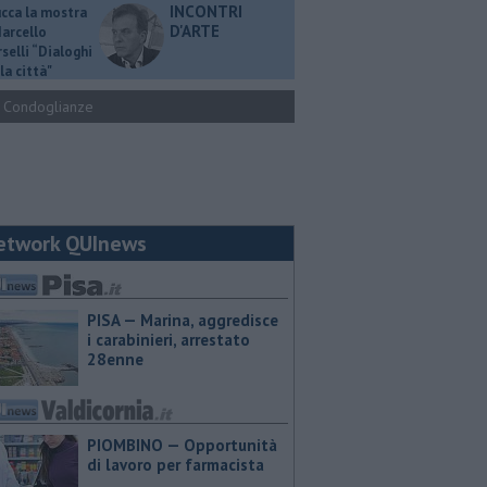
INCONTRI
ucca la mostra
D'ARTE
Marcello
selli “Dialoghi
la città"
Condoglianze
etwork QUInews
PISA — Marina, aggredisce
i carabinieri, arrestato
28enne
PIOMBINO — Opportunità
di lavoro per farmacista