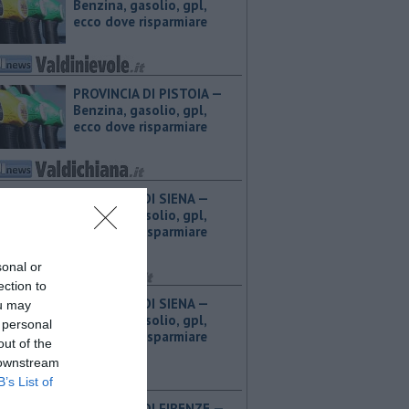
Benzina, gasolio, gpl,
ecco dove risparmiare
PROVINCIA DI PISTOIA — ​
Benzina, gasolio, gpl,
ecco dove risparmiare
PROVINCIA DI SIENA — ​
Benzina, gasolio, gpl,
ecco dove risparmiare
sonal or
ection to
PROVINCIA DI SIENA — ​
ou may
Benzina, gasolio, gpl,
 personal
ecco dove risparmiare
out of the
 downstream
B’s List of
PROVINCIA DI FIRENZE — ​