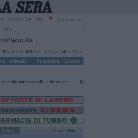
24°
36°
O:
LIVORNO
QuiNews.net
rdì
07 Agosto 2026
PRATO
FIRENZE
SIENA
AREZZO
ste
Animali
Pubblicità
Contatti
rta delle isole toscane
Quattro chili di droga nel frigo del vicino
ui Blog
di Riccardo Ferrucci