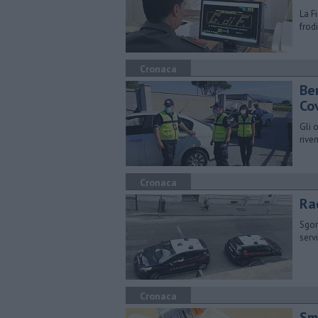
La F
frodi
Cronaca
Be
Co
Gli 
rive
Cronaca
Rac
Sgom
servi
Cronaca
Sm