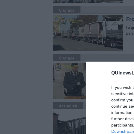
Cronaca
Fro
La g
pers
Cronaca
La
QUInewsLi
Per 
nove
If you wish 
sensitive in
confirm you
Attualità
continue se
information 
Nu
further disc
Noti
participants
altr
Downstream 