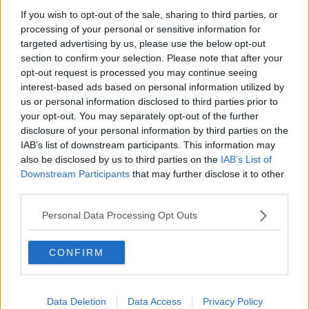
Raccolti oltre tremila euro per il Centro Donna
If you wish to opt-out of the sale, sharing to third parties, or
processing of your personal or sensitive information for
targeted advertising by us, please use the below opt-out
"I colori dei diritti vanno oltre i campanilismi"
section to confirm your selection. Please note that after your
opt-out request is processed you may continue seeing
Il gazebo di Agedo e Arcigay gettato nel canale
interest-based ads based on personal information utilized by
us or personal information disclosed to third parties prior to
Hiv, decine di nuovi casi di sieropositività
your opt-out. You may separately opt-out of the further
disclosure of your personal information by third parties on the
Livorno scelta per il Toscana Pride 2020
IAB’s list of downstream participants. This information may
also be disclosed by us to third parties on the
IAB’s List of
Toscana Pride, in migliaia attesi a Livorno
Downstream Participants
that may further disclose it to other
third parties.
Al via gli appuntamenti di Marzo Donna
Personal Data Processing Opt Outs
E' la settimana internazionale contro l'omofobia
CONFIRM
Livorno si tinge contro la violenza sulle donne
Referendum, ecco il Comitato per il No
Data Deletion
Data Access
Privacy Policy