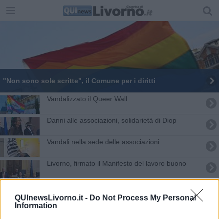
"Non sono sole scritte", il Comune per i diritti
Vandalizzato il Queer Wall
Danni alle associazioni, solidarietà di Diop
Vandali nella sede delle associazioni
Livorno, firmato il Manifesto del lavoro buono
Al Toscana Pride anche il gonfalone della
Regione
QUInewsLivorno.it -
Do Not Process My Personal
Information
Corteo dei 30mila al Toscana Pride