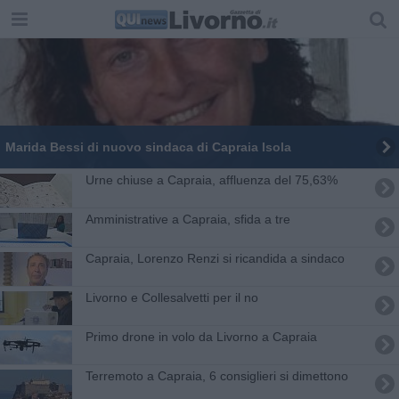
Marida Bessi di nuovo sindaca di Capraia Isola
Urne chiuse a Capraia, affluenza del 75,63%
Amministrative a Capraia, sfida a tre
Capraia, Lorenzo Renzi si ricandida a sindaco
Livorno e Collesalvetti per il no
Primo drone in volo da Livorno a Capraia
Terremoto a Capraia, 6 consiglieri si dimettono