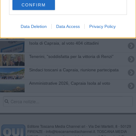
Pd, a Livorno è spaccatura tra i renziani
CONFIRM
"Non dividiamoci, se dite no lo dite per sempre"
Data Deletion
Data Access
Privacy Policy
Due anni di Governo Renzi
Isola di Capraia, al voto 404 cittadini
Tenerini, "soddisfatta per la vittoria di Renzi"
Sindaci toscani a Capraia, riunione partecipata
Amministrative 2026, Capraia Isola al voto
Editore Toscana Media Channel srl - Via Dei Martelli, 8 - 50129
FIRENZE - info@toscanamediachannel.it. TOSCANA MEDIA