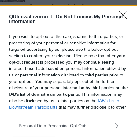
Comune di Capraia Isola, sfida a quattro
QUInewsLivorno.it -
Do Not Process My Personal
Capraia, ecco il nuovo Consiglio comunale
Information
Al via il terzo "Isola di Capraia Sailor Rally"
If you wish to opt-out of the sale, sharing to third parties, or
processing of your personal or sensitive information for
Tre consiglieri lasciano il sindaco Renzi
targeted advertising by us, please use the below opt-out
section to confirm your selection. Please note that after your
Urne chiuse, al via lo spoglio delle schede
opt-out request is processed you may continue seeing
interest-based ads based on personal information utilized by
La Foca monaca frequenta ancora Capraia
us or personal information disclosed to third parties prior to
your opt-out. You may separately opt-out of the further
I sindaci toscani si riuniscono a Capraia
disclosure of your personal information by third parties on the
IAB’s list of downstream participants. This information may
Capraia, Lorenzo Renzi è il nuovo sindaco
also be disclosed by us to third parties on the
IAB’s List of
Downstream Participants
that may further disclose it to other
Capraia, accordo fra Comune e Autorità portuale
third parties.
Personal Data Processing Opt Outs
Isole e aree marine protette, evento a Capraia