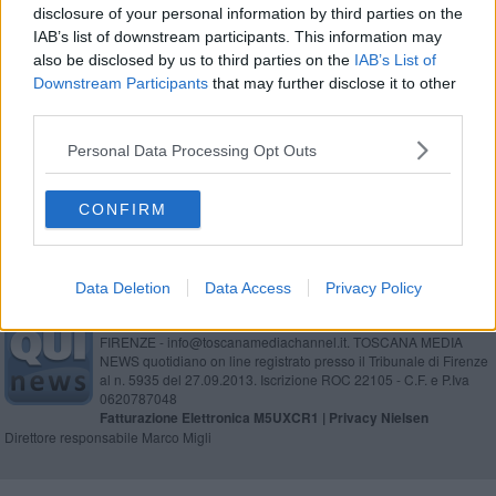
disclosure of your personal information by third parties on the
Nuova avventura di IsolaMondo a Capraia
IAB’s list of downstream participants. This information may
also be disclosed by us to third parties on the
IAB’s List of
Celeste e gli altri a scuola nel mondo
Downstream Participants
that may further disclose it to other
third parties.
Polo didattico ospedale, 22 nuovi laureati
Personal Data Processing Opt Outs
Adele e Noemi, ecco le due nuove centenarie
CONFIRM
Data Deletion
Data Access
Privacy Policy
Editore Toscana Media Channel srl - Via Dei Martelli, 8 - 50129
FIRENZE - info@toscanamediachannel.it. TOSCANA MEDIA
NEWS quotidiano on line registrato presso il Tribunale di Firenze
al n. 5935 del 27.09.2013. Iscrizione ROC 22105 - C.F. e P.Iva
0620787048
Fatturazione Elettronica M5UXCR1 |
Privacy Nielsen
Direttore responsabile Marco Migli