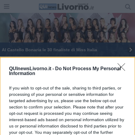
Al Castello Bonaria le 30 finaliste di Miss Italia
Intercultura, premiati 14 studenti
QUInewsLivorno.it -
Do Not Process My Personal
Information
​Scatti d'autore da tutto il mondo
Ginevra Adinolfi è Miss Principessa d'Europa
If you wish to opt-out of the sale, sharing to third parties, or
processing of your personal or sensitive information for
In attesa della più bella del Granducato
targeted advertising by us, please use the below opt-out
section to confirm your selection. Please note that after your
opt-out request is processed you may continue seeing
Miss Reginetta all'ippodromo di San Rossore
interest-based ads based on personal information utilized by
us or personal information disclosed to third parties prior to
Presentata la regata velica dell'Arcipelago
your opt-out. You may separately opt-out of the further