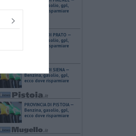
Benzina, gasolio, gpl,
ecco dove risparmiare
PROVINCIA DI PRATO — ​
Benzina, gasolio, gpl,
ecco dove risparmiare
PROVINCIA DI SIENA — ​
Benzina, gasolio, gpl,
ecco dove risparmiare
PROVINCIA DI PISTOIA — ​
Benzina, gasolio, gpl,
ecco dove risparmiare