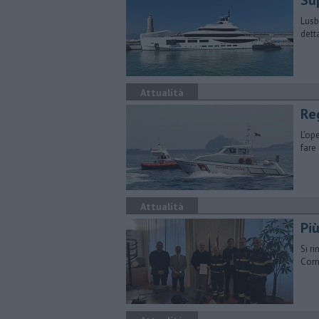
Su
Lusb
dett
Attualità
Re
L'op
fare
Attualità
Pi
Si r
Coma