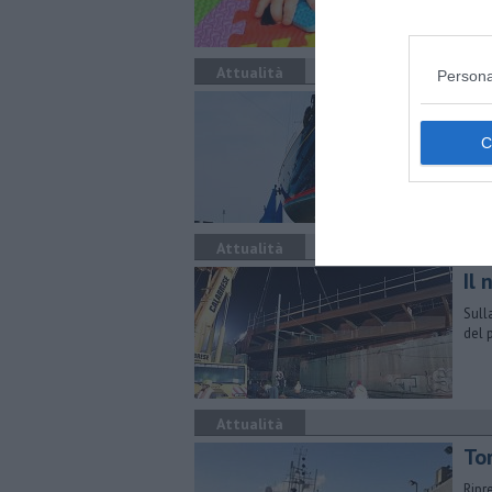
Attualità
Persona
Lus
Lo s
ogge
Sea
Attualità
Il
Sull
del 
Attualità
Tor
Ripr