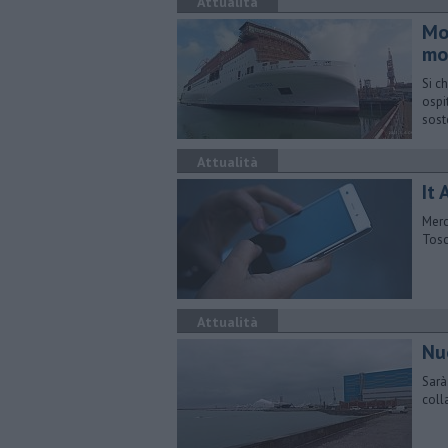
Attualità
Mo
mo
Si c
ospi
sost
Attualità
It 
Merc
Tosc
Attualità
Nu
Sarà
coll