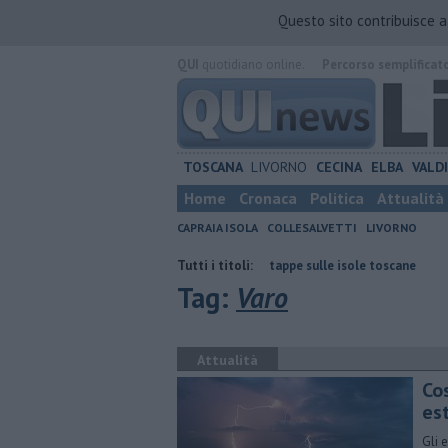
Questo sito contribuisce 
QUI
quotidiano online.
Percorso semplificat
TOSCANA
LIVORNO
CECINA
ELBA
VALD
Home
Cronaca
Politica
Attualità
CAPRAIA ISOLA
COLLESALVETTI
LIVORNO
rdoglio
Gara podistica a tappe sulle isole toscane
Tutti i titoli:
Abiti sequestra
Tag:
Varo
Attualità
Co
es
Gli 