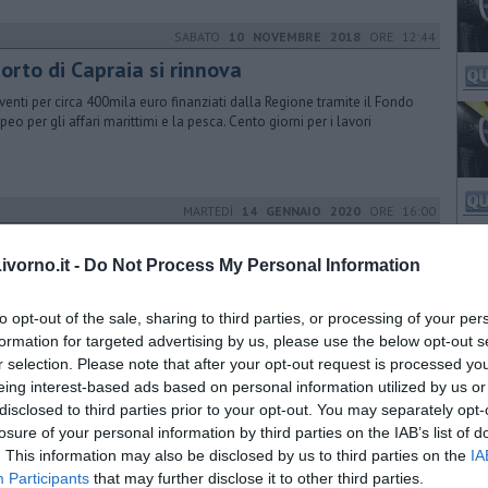
SABATO
10 NOVEMBRE 2018
ORE 12:44
porto di Capraia si rinnova
rventi per circa 400mila euro finanziati dalla Regione tramite il Fondo
peo per gli affari marittimi e la pesca. Cento giorni per i lavori
MARTEDÌ
14 GENNAIO 2020
ORE 16:00
ano faunistico venatorio in grave ritardo"
vorno.it -
Do Not Process My Personal Information
onsigliera regionale Irene Gallelli, del Movimento 5 Stelle, critica il
rdo nel varo del piano e parla di "territorio in piena anarchia"
to opt-out of the sale, sharing to third parties, or processing of your per
formation for targeted advertising by us, please use the below opt-out s
r selection. Please note that after your opt-out request is processed y
MARTEDÌ
04 MARZO 2025
ORE 06:30
eing interest-based ads based on personal information utilized by us or
disclosed to third parties prior to your opt-out. You may separately opt-
i gratis, Isee più alto per i beneficiari
losure of your personal information by third parties on the IAB’s list of
egione Toscana ha deciso di aumentare le risorse per includere pìù
. This information may also be disclosed by us to third parties on the
IA
glie nel sostegno economico al servizio
Participants
that may further disclose it to other third parties.