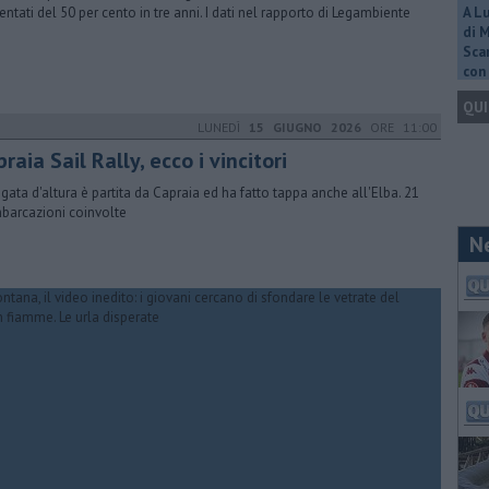
ntati del 50 per cento in tre anni. I dati nel rapporto di Legambiente
A L
di 
Scar
con 
QUI
LUNEDÌ
15 GIUGNO 2026
ORE 11:00
raia Sail Rally, ecco i vincitori
egata d'altura è partita da Capraia ed ha fatto tappa anche all'Elba. 21
mbarcazioni coinvolte
N