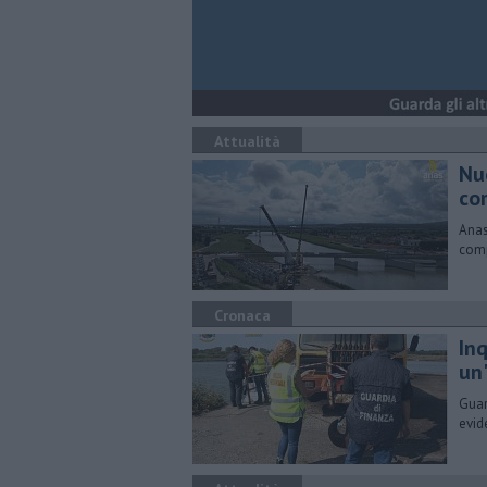
Attualità
Nu
co
Anas
comp
Cronaca
In
un
Guar
evid