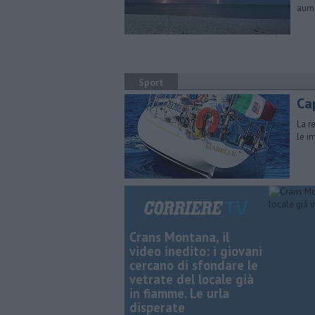
aume
Sport
Cap
La r
le i
Crans Montana, il
video inedito: i giovani
cercano di sfondare le
vetrate del locale già
in fiamme. Le urla
disperate