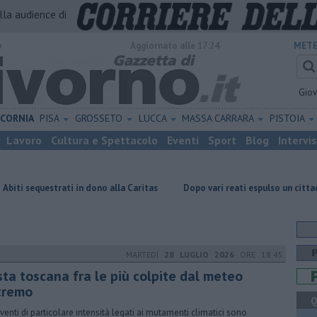
alla audience di
o
Aggiornato alle 17:24
METE
Gio
ICORNIA
PISA
GROSSETO
LUCCA
MASSA CARRARA
PISTOIA
Lavoro
Cultura e Spettacolo
Eventi
Sport
Blog
Intervi
ti in dono alla Caritas
Dopo vari reati espulso un cittadino straniero
MARTEDÌ
28 LUGLIO 2026
ORE 18:45
sta toscana fra le più colpite dal meteo
tremo
Q
eventi di particolare intensità legati ai mutamenti climatici sono