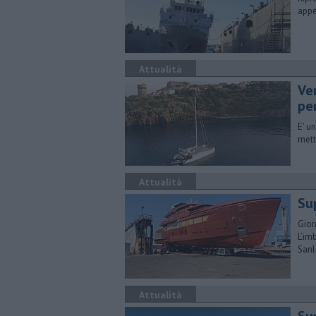
appe
Attualità
Ver
pe
E' u
mett
Attualità
Su
Gior
L’im
Sanl
Attualità