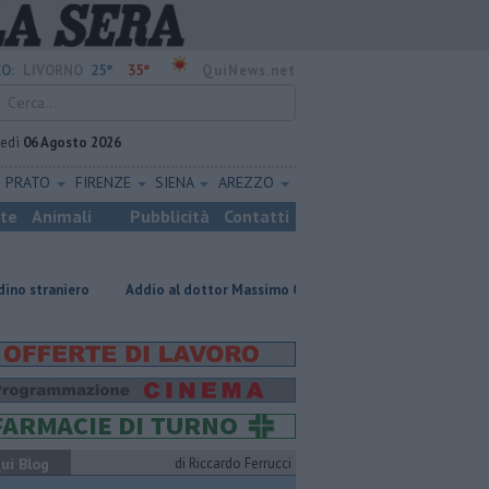
25°
35°
O:
LIVORNO
QuiNews.net
vedì
06 Agosto 2026
PRATO
FIRENZE
SIENA
AREZZO
ste
Animali
Pubblicità
Contatti
Addio al dottor Massimo Campana, il cordoglio
Gara podistica a t
ui Blog
di Riccardo Ferrucci