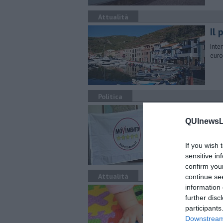
Attualità
Il 
Inte
euro
Politica
"Pi
QUInewsLi
La c
rita
If you wish 
sensitive in
confirm you
Attualità
continue se
information 
Nid
further disc
La R
participants
fami
Downstream 