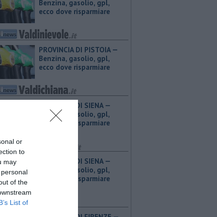
Benzina, gasolio, gpl,
ecco dove risparmiare
PROVINCIA DI PISTOIA — ​
Benzina, gasolio, gpl,
ecco dove risparmiare
PROVINCIA DI SIENA — ​
Benzina, gasolio, gpl,
ecco dove risparmiare
sonal or
ection to
PROVINCIA DI SIENA — ​
ou may
Benzina, gasolio, gpl,
 personal
ecco dove risparmiare
out of the
 downstream
B’s List of
PROVINCIA DI FIRENZE — ​