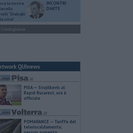
INCONTRI
ucca la mostra
D'ARTE
Marcello
selli “Dialoghi
la città"
Condoglianze
etwork QUInews
PISA — Stojilkovic al
Rapid Bucarest, ora è
ufficiale
POMARANCE — Tariffe del
teleriscaldamento,
nessun aumento