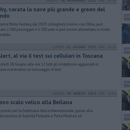
SABATO
06 NOVEMBRE 2021
ORE 16:30
by, varata la nave più grande e green del
ndo
hiama Moby Fantasy, dal 2023 collegherà Livorno con Olbia, può
tare 2.500 passeggeri e 1.300 auto e può essere alimentata in modo
enibile
LUNEDÌ
26 GIUGNO 2023
ORE 14:24
Alert, al via il test sui cellulari in Toscana
oledì 28 Giugno alle ore 12 tutti gli smatphone agganciati in
ana riceveranno un messaggio di test
SABATO
03 MARZO 2018
ORE 14:59
ovo scalo velico alla Bellana
 pronto per la Settimana Velica Internazionale, grazie alla
aborazione di Autorità Portuale e Porta Medicea srl