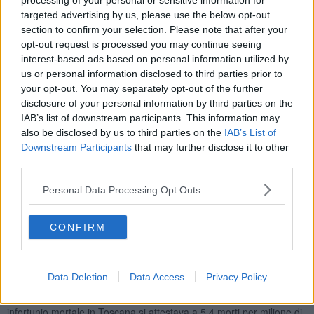
processing of your personal or sensitive information for
Firenze, Grosseto, Massa Carrara, Prato
e
Siena
sono in zona
targeted advertising by us, please use the below opt-out
bianca, con il capoluogo che registra un indice di incidenza di
section to confirm your selection. Please note that after your
mortalità per milione di lavoratori pari a di 2,1.
opt-out request is processed you may continue seeing
interest-based ads based on personal information utilized by
us or personal information disclosed to third parties prior to
your opt-out. You may separately opt-out of the further
disclosure of your personal information by third parties on the
IAB’s list of downstream participants. This information may
also be disclosed by us to third parties on the
IAB’s List of
Downstream Participants
that may further disclose it to other
third parties.
Personal Data Processing Opt Outs
CONFIRM
Data Deletion
Data Access
Privacy Policy
Secondo i dati raccolti dall'osservatorio, a fine Febbraio il rischio di
infortunio mortale in Toscana si attestava a 5,4 morti per milione di