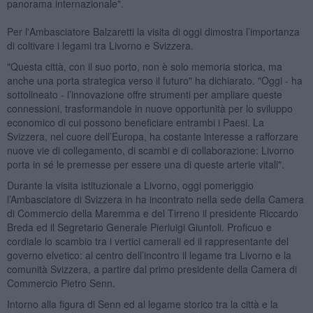
panorama internazionale".
Per l'Ambasciatore Balzaretti la visita di oggi dimostra l’importanza
di coltivare i legami tra Livorno e Svizzera.
"Questa città, con il suo porto, non è solo memoria storica, ma
anche una porta strategica verso il futuro" ha dichiarato. "Oggi - ha
sottolineato - l’innovazione offre strumenti per ampliare queste
connessioni, trasformandole in nuove opportunità per lo sviluppo
economico di cui possono beneficiare entrambi i Paesi. La
Svizzera, nel cuore dell’Europa, ha costante interesse a rafforzare
nuove vie di collegamento, di scambi e di collaborazione: Livorno
porta in sé le premesse per essere una di queste arterie vitali".
Durante la visita istituzionale a Livorno, oggi pomeriggio
l’Ambasciatore di Svizzera in ha incontrato nella sede della Camera
di Commercio della Maremma e del Tirreno il presidente Riccardo
Breda ed il Segretario Generale Pierluigi Giuntoli. Proficuo e
cordiale lo scambio tra i vertici camerali ed il rappresentante del
governo elvetico: al centro dell’incontro il legame tra Livorno e la
comunità Svizzera, a partire dal primo presidente della Camera di
Commercio Pietro Senn.
Intorno alla figura di Senn ed al legame storico tra la città e la