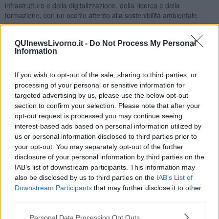
infrastrutture e della digitalizzazione, della ricerca e della
formazione, con un occhio attento alla sostenibilità ambientale.
Da questo punto di vista, l'occasione dell'incontro ha permesso al
QUInewsLivorno.it -
Do Not Process My Personal
Presidente dell'AdSP di fare il punto della situazione sui numerosi
Information
interventi in cantiere per dare al porto di Livorno un nuovo slancio
competitivo. Al centro del confronto la Darsena Europa, l'opera con
la quale lo scalo labronico mira ad acquisire un posizionamento
If you wish to opt-out of the sale, sharing to third parties, or
strategico distintivo per poter affrontare le sfide del mercato
processing of your personal or sensitive information for
globale. Occhi puntati anche sul porto esistente, con i lavori in
targeted advertising by us, please use the below opt-out
corso per l'allargamento del Canale di Accesso, e sulla
section to confirm your selection. Please note that after your
digitalizzazione, oggi necessaria per garantire tempi rapidi
opt-out request is processed you may continue seeing
nell'inoltro della merce alle catchment area di riferimento.
interest-based ads based on personal information utilized by
us or personal information disclosed to third parties prior to
"Con l'iniziativa di oggi - ha dichiarato Gariglio - celebriamo non
your opt-out. You may separately opt-out of the further
soltanto la storicità di un legame che è sopravvissuto al passare del
disclosure of your personal information by third parties on the
tempo, ma intendiamo gettare uno sguardo anche al futuro e
IAB’s list of downstream participants. This information may
traguardare le prospettive di sviluppo economico offerte
also be disclosed by us to third parties on the
IAB’s List of
dall'apertura della Galleria di Base del San Gottardo, che potrebbe
Downstream Participants
that may further disclose it to other
permettere a Livorno di intercettare una quota parte dei flussi di
third parties.
traffico verso la Svizzera e la Germania meridionale".
Personal Data Processing Opt Outs