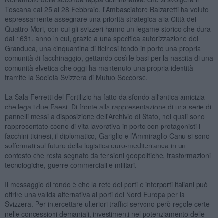
Toscana dal 25 al 28 Febbraio, l'Ambasciatore Balzaretti ha voluto
espressamente assegnare una priorità strategica alla Città dei
Quattro Mori, con cui gli svizzeri hanno un legame storico che dura
dal 1631, anno in cui, grazie a una specifica autorizzazione del
Granduca, una cinquantina di ticinesi fondò in porto una propria
comunità di facchinaggio, gettando così le basi per la nascita di una
comunità elvetica che oggi ha mantenuto una propria identità
tramite la Società Svizzera di Mutuo Soccorso.
La Sala Ferretti del Fortilizio ha fatto da sfondo all'antica amicizia
che lega i due Paesi. Di fronte alla rappresentazione di una serie di
pannelli messi a disposizione dell'Archivio di Stato, nei quali sono
rappresentate scene di vita lavorativa in porto con protagonisti i
facchini ticinesi, il diplomatico, Gariglio e l’Ammiraglio Canu si sono
soffermati sul futuro della logistica euro-mediterranea in un
contesto che resta segnato da tensioni geopolitiche, trasformazioni
tecnologiche, guerre commerciali e militari.
Il messaggio di fondo è che la rete dei porti e interporti italiani può
offrire una valida alternativa ai porti del Nord Europa per la
Svizzera. Per intercettare ulteriori traffici servono però regole certe
nelle concessioni demaniali, investimenti nel potenziamento delle