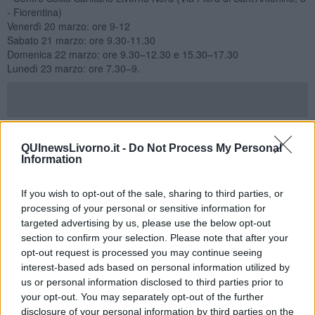
- Fiorentina)
Venerdì 20 marzo: ore 9-12
Sabato 21 marzo: ore 9.30-11.30
Domenica 22 marzo: ore 9.30–12.30 e 15.30–17.30
Lunedì 23 marzo: ore 7.30–9.
- Centro socio sanitario Collesalvetti (Via Don Bosco, 1 -
Collesalvetti)
QUInewsLivorno.it -
Do Not Process My Personal
Mercoledì 17 marzo: ore 9.30-11.30
Information
Sabato 21 marzo: ore 9-12
Domenica 22 marzo: ore 9.30–12.30 e 15–17
If you wish to opt-out of the sale, sharing to third parties, or
- Isola di Capraia (Ambulatorio sanitario)
processing of your personal or sensitive information for
Sabato 21 marzo: ore 10-12 e 17-18
targeted advertising by us, please use the below opt-out
Domenica 22 marzo: ore 17-18
section to confirm your selection. Please note that after your
Lunedì 23 marzo: ore 10–12.
opt-out request is processed you may continue seeing
interest-based ads based on personal information utilized by
Per gli elettori con deficit visivi saranno a disposizione i medici
us or personal information disclosed to third parties prior to
oculisti nei giorni di venerdì 20, sabato 21, domenica 22 e lunedì 23
your opt-out. You may separately opt-out of the further
marzo 2026 al 4° padiglione (piano terreno) dell’ospedale di
disclosure of your personal information by third parties on the